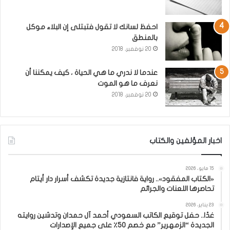
احفظ لسانك لا تقول فتبتلى إن البلاء موكل
بالمنطق
20 نوفمبر، 2018
عندما لا ندري ما هي الحياة ، كيف يمكننا أن
نعرف ما هو الموت
20 نوفمبر، 2018
اخبار المؤلفين والكتاب
15 مايو، 2026
«الكتاب المفقود».. رواية فانتازية جديدة تكشف أسرار دار أيتام
تحاصرها اللعنات والجرائم
23 يناير، 2026
غدًا.. حفل توقيع الكاتب السعودي أحمد آل حمدان وتدشين روايته
الجديدة “الزمهرير” مع خصم 50٪ على جميع الإصدارات