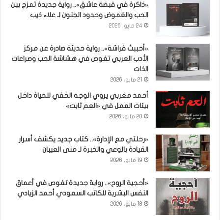
«ذاكرة في قبضة عاشق».. رواية جديدة تمزج بين
الحب والغموض وحدود الجنون لـ علاء ذيب
24 مايو، 2026
«أحببتُ فراشة».. رواية حديثة صادرة عن مركز
الأدب العربي تغوص في هشاشة الحب وصراعات
الذات
21 مايو، 2026
أحمد مغربي يروي الوجه الخفي للحياة داخل
بيئات العمل في «العم ثابت»
20 مايو، 2026
«رحلتي مع الإدارة».. كتاب جديد يكشف أسرار
القيادة بالوعي والخبرة لـ منى العيبان
19 مايو، 2026
«أحجية الروح».. رواية جديدة تغوص في أعماق
النفس البشرية للكاتب السعودي أحمد الزيادي
18 مايو، 2026