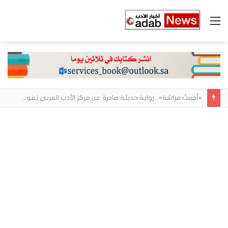
القائمة
«أحببتُ فراشة».. رواية حديثة صادرة عن مركز الأدب العربي تغوص في هشاشة الحب وصراعات الذات