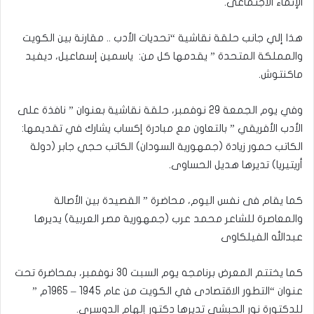
الإنماء الاجتماعى.
هذا إلي جانب حلقة نقاشية “تحديات الأدب .. مقارنة بين الكويت
والمملكة المتحدة ” يقدمها كل من: ياسمين إسماعيل، ديفيد
ماكنتوش.
وفي يوم الجمعة 29 نوفمبر، حلقة نقاشية بعنوان ” نافذة على
الأدب الأفريقي ” بالتعاون مع مبادرة إكساب يشارك في تقديمها:
الكاتب حمور زيادة (جمهورية السودان) الكاتب حجي جابر (دولة
أريتيريا) تديرها هديل الحساوى.
كما يقام فى نفس اليوم، محاضرة ” القصيدة بين الأصالة
والمعاصرة للشاعر محمد عرب (جمهورية مصر العربية) يديرها
عبدالله الفيلكاوى
كما يختتم المعرض برنامجه يوم السبت 30 نوفمبر، بمحاضرة تحت
عنوان “التطور الاقتصادى في الكويت من عام 1945 – 1965م ”
للدكتورة نور الحبشي تديرها دكتور إلهام الدوسرى.