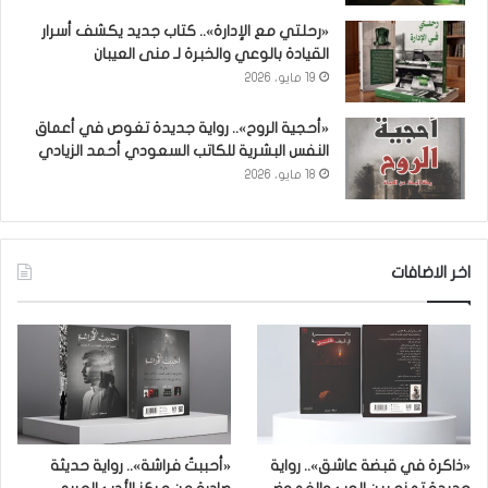
«رحلتي مع الإدارة».. كتاب جديد يكشف أسرار
القيادة بالوعي والخبرة لـ منى العيبان
19 مايو، 2026
«أحجية الروح».. رواية جديدة تغوص في أعماق
النفس البشرية للكاتب السعودي أحمد الزيادي
18 مايو، 2026
اخر الاضافات
«ذاكرة في قبضة عاشق».. رواية
«أحببتُ فراشة».. رواية حديثة