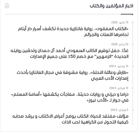
اخبار المؤلفين والكتاب
15 مايو، 2026
«الكتاب المفقود».. رواية فانتازية جديدة تكشف أسرار دار أيتام
تحاصرها اللعنات والجرائم
23 يناير، 2026
غدًا.. حفل توقيع الكاتب السعودي أحمد آل حمدان وتدشين روايته
الجديدة “الزمهرير” مع خصم 50٪ على جميع الإصدارات
10 يونيو، 2024
«طارش وعائلة النحلة».. رواية مشوقة في مجال الفانتازيا بأحدث
إصدارات الأدب العربي
12 فبراير، 2024
دراما و ديزني و روايات حديثة.. مفاجآت يكشفها «أسامة المسلم»
في حوار لـ «الأدب نيوز»
5 فبراير، 2024
مؤلف مفتقد للحياة: الكتاب يوضح أعراض الاكتئاب و يرشد صحابه
كيفية التحول من الكراهية لحب الذات