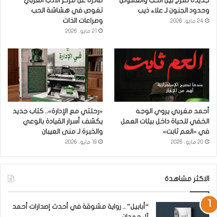
جديدة تمزج بين الحب والغموض
صادرة عن مركز الأدب العربي
وحدود الجنون لـ علاء ذيب
تغوص في هشاشة الحب
وصراعات الذات
24 مايو، 2026
21 مايو، 2026
أحمد مغربي يروي الوجه
«رحلتي مع الإدارة».. كتاب جديد
الخفي للحياة داخل بيئات العمل
يكشف أسرار القيادة بالوعي
في «العم ثابت»
والخبرة لـ منى العيبان
20 مايو، 2026
19 مايو، 2026
الاكثر مشاهدة
“أبابيل” .. رواية مشوقة في أحدث إصدارات أحمد
آل حمدان