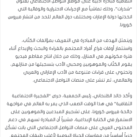
الثقافية مبادرة أدبية على مواقع التواصل الاجتماعي بعنوان
“شذرات”، وذلك تماشياً مع الإجراءات الاحترازية والوقائية التي
اتخذتها دولة الإمارات ومختلف دول العالم للحد من انتشار فيروس
كورونا.
ويتمثل الهدف من المبادرة في التعريف بمؤلفات الكتّاب،
واستثمار أوقات فراغ أفراد المجتمع بالقراءة والبحث والإبداع أثناء
فترة مكوثهم في المنازل، وذلك من خلال انتاج مقاطع فيديو
يقوم الكتّاب والموهوبين ومحبي الأدب بتسجيلها من منازلهم،
وتحتوي على قراءات متنوعة من الأدب الإماراتي والعربي
والعالمي، ثم تنشر على منصات التواصل الاجتماعي.
وأكد خالد الظنحاني، رئيس الجمعية، حرص “الفجيرة الاجتماعية
الثقافية” في هذا الوقت الصعب الذي يمر به العالم في مواجهة
جائحة فيروس كورونا، على تشجيع المبدعين والموهوبين على
الاستمرار في الكتابة الإبداعية، مشيراً أن المبادرة تسهم في دعم
المحتوى العربي على منصات التواصل الاجتماعي التي باتت تشكّل
جزءاً أساسياً من ممارسات الحياة اليومية لأغلب طبقات المجتمع.