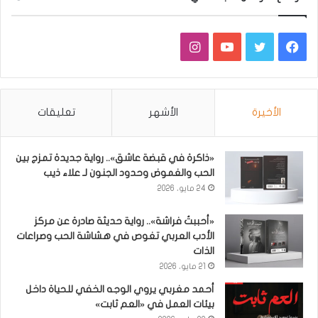
فيسبوك
تويتر
يوتيوب
انستقرام
الأخيرة
الأشهر
تعليقات
«ذاكرة في قبضة عاشق».. رواية جديدة تمزج بين
الحب والغموض وحدود الجنون لـ علاء ذيب
24 مايو، 2026
«أحببتُ فراشة».. رواية حديثة صادرة عن مركز
الأدب العربي تغوص في هشاشة الحب وصراعات
الذات
21 مايو، 2026
أحمد مغربي يروي الوجه الخفي للحياة داخل
بيئات العمل في «العم ثابت»