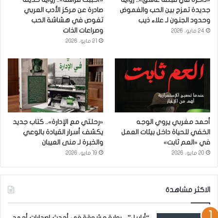
جديدة تمزج بين الحب والغموض
صادرة عن مركز الأدب العربي
وحدود الجنون لـ علاء ذيب
تغوص في هشاشة الحب
وصراعات الذات
24 مايو، 2026
21 مايو، 2026
أحمد مغربي يروي الوجه
«رحلتي مع الإدارة».. كتاب جديد
الخفي للحياة داخل بيئات العمل
يكشف أسرار القيادة بالوعي
في «العم ثابت»
والخبرة لـ منى العيبان
20 مايو، 2026
19 مايو، 2026
الاكثر مشاهدة
“أبابيل” .. رواية مشوقة في أحدث إصدارات أحمد