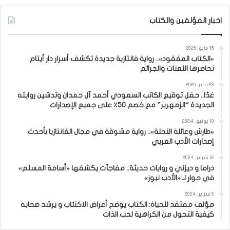
اخبار المؤلفين والكتاب
15 مايو، 2026
«الكتاب المفقود».. رواية فانتازية جديدة تكشف أسرار دار أيتام
تحاصرها اللعنات والجرائم
23 يناير، 2026
غدًا.. حفل توقيع الكاتب السعودي أحمد آل حمدان وتدشين روايته
الجديدة “الزمهرير” مع خصم 50٪ على جميع الإصدارات
10 يونيو، 2024
«طارش وعائلة النحلة».. رواية مشوقة في مجال الفانتازيا بأحدث
إصدارات الأدب العربي
12 فبراير، 2024
دراما و ديزني و روايات حديثة.. مفاجآت يكشفها «أسامة المسلم»
في حوار لـ «الأدب نيوز»
5 فبراير، 2024
مؤلف مفتقد للحياة: الكتاب يوضح أعراض الاكتئاب و يرشد صحابه
كيفية التحول من الكراهية لحب الذات