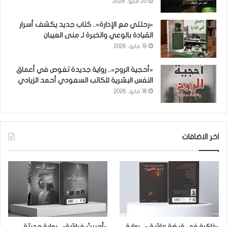
20 مايو، 2026
«رحلتي مع الإدارة».. كتاب جديد يكشف أسرار
القيادة بالوعي والخبرة لـ منى العيبان
19 مايو، 2026
«أحجية الروح».. رواية جديدة تغوص في أعماق
النفس البشرية للكاتب السعودي أحمد الزيادي
18 مايو، 2026
اخر الاضافات
«ذاكرة في قبضة عاشق».. رواية
«أحببتُ فراشة».. رواية حديثة