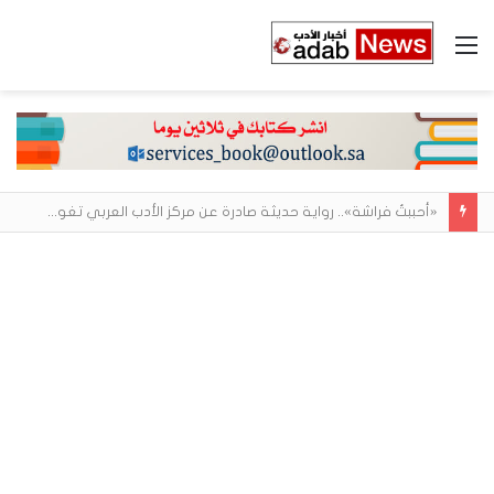
القائمة
أحمد مغربي يروي الوجه الخفي للحياة داخل بيئات العمل في «العم ثابت»