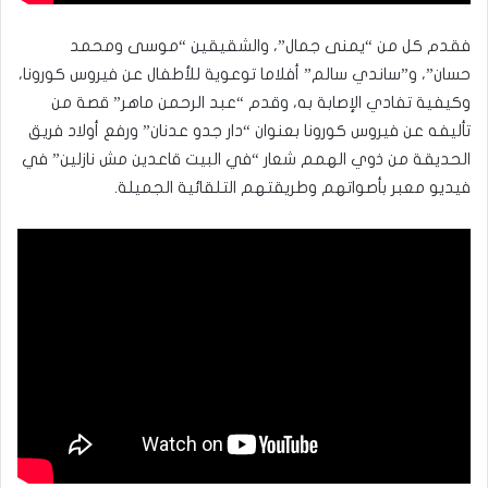
فقدم كل من “يمنى جمال”، والشقيقين “موسى ومحمد
حسان”، و”ساندي سالم” أفلاما توعوية للأطفال عن فيروس كورونا،
وكيفية تفادي الإصابة به، وقدم “عبد الرحمن ماهر” قصة من
تأليفه عن فيروس كورونا بعنوان “دار جدو عدنان” ورفع أولاد فريق
الحديقة من ذوي الهمم شعار “في البيت قاعدين مش نازلين” في
فيديو معبر بأصواتهم وطريقتهم التلقائية الجميلة.