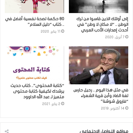
إلى أولئك الذين قاسوا من ترك
80 حكمة لصحة نفسية أفضل في
الوطن .. “لا مكان لا وطن” في
.. كتاب “دليل السلام”
أحدث إصدارات الأدب العربي
11 يناير، 2020
7 أبريل، 2020
“كتابة المحتوى”.. كتاب حديث
في مثل هذا اليوم .. رحيل حارس
يرشدك لكيفية كتابة محتوى
لغة الضاد وأبن قرية الشعراء
متميز لـ عبد الله الداوود
“فاروق شوشة”
2 يناير، 2021
14 أكتوبر، 2019
مواقع التواصل الاجتماعي