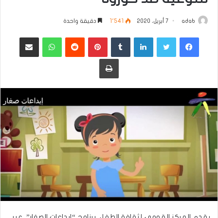
adab
7 أبريل، 2020
1٬541
دقيقة واحدة
فيسبوك
تويتر
لينكدإن
بينتيريست
واتساب
مشاركة عبر البريد
طباعة
يقدم المركز القومي لثقافة الطفل، برنامج “إبداعات الصغار”، عبر