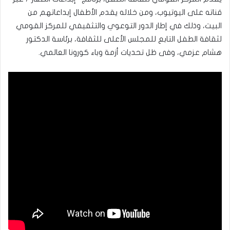
قناته على اليوتيوب، ومن خلاله يقدم الأطفال إبداعاتهم من
البيت، وذلك في إطار الدور التوعوي والتثقيفي للمركز القومي
لثقافة الطفل التابع للمجلس الأعلى للثقافة، برئاسة الدكتور
هشام عزمي، وفى ظل تحديات أزمة وباء كورونا العالمي.