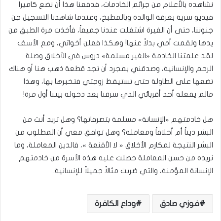
نشاهده بالأعلام من جرائم الخادمات، فدفعنا هذا أن نضع كاميرا
فيديو سرية بغرفة الوالدة وبالمطبخ، وعندما شاهدنا التسجيل جن
جنوننا، حتى أن الغيرة اشتغلت عندنا جميعاً، فأخذت مرة الطبق من
يدها ولقمت أمي بدلاً عنها! وهكذا فعلن أخواتي، ومع الأسف
لقد علمتنا الخادمة «الغير مسلمة» دروس في الأخلاق وصلة
الرحم والإنسانية، وصدقني بمجرد أن تجد قطعة ذهب هنا أو هناك
تضعها على الطاولة حتى تستيقظ زوجتي فتخبرها بها، وهذا
مالم يفعله أحد أقربائي الذي سرقنا بعد دخوله بيتنا أول مرة!
هل خادمتهم «الإنسانة» مسلمة بتصرفاتها؟ وهل تريد أنت من
البشر ديناً أم أخلاقاً ومعاملة؟ وهل توافق معي أن المطلوب من
البشر النتيجة لمكارم الأخلاق « لا الأقنعة »، فالدين المعاملة، وما
نريده من حسن المعاملة حصلت عليه هذه الأسرة من خادمتهم
الإنسانة المؤمنة، والتي ضربت مثالاً جميلاً للإنسانية.
فوزي صادق
وداع الكافرة