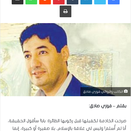
طباعة
الكاتب والروائي فوزي صادق
بقلم – فوزي صادق:
صرحت الخادمة لكفيلها قبل ركوبها الطائرة: بابا! سأقول الحقيقة،
أنا لم أُسلم! وليس لي علاقة بالإسلام، بلا صغيرة أو كبيرة، إنما