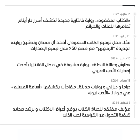
15 مايو، 2026
«الكتاب المفقود».. رواية فانتازية جديدة تكشف أسرار دار أيتام
تحاصرها اللعنات والجرائم
23 يناير، 2026
غدًا.. حفل توقيع الكاتب السعودي أحمد آل حمدان وتدشين روايته
الجديدة “الزمهرير” مع خصم 50٪ على جميع الإصدارات
10 يونيو، 2024
«طارش وعائلة النحلة».. رواية مشوقة في مجال الفانتازيا بأحدث
إصدارات الأدب العربي
12 فبراير، 2024
دراما و ديزني و روايات حديثة.. مفاجآت يكشفها «أسامة المسلم»
في حوار لـ «الأدب نيوز»
5 فبراير، 2024
مؤلف مفتقد للحياة: الكتاب يوضح أعراض الاكتئاب و يرشد صحابه
كيفية التحول من الكراهية لحب الذات