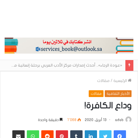
«الكتاب المفقود».. رواية فانتازية جديدة تكشف أسرار دار أيتام تحاصرها اللعنات والجرائم
الرئيسية
/
مقالات
الأخبار الثقافية
مقالات
وداع الكافرة!
adab
13 أبريل، 2020
1٬068
دقيقة واحدة
فيسبوك
تويتر
لينكدإن
بينتيريست
واتساب
مشاركة عبر البريد