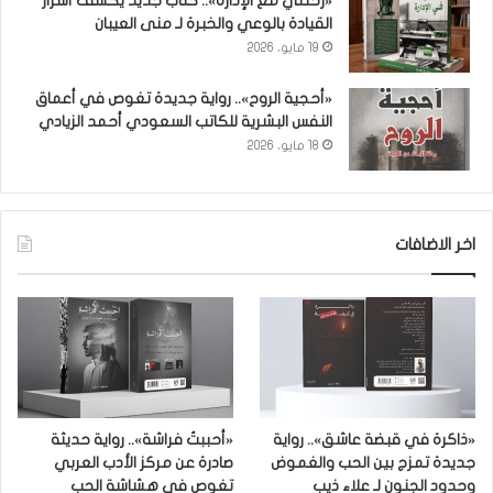
«رحلتي مع الإدارة».. كتاب جديد يكشف أسرار
القيادة بالوعي والخبرة لـ منى العيبان
19 مايو، 2026
«أحجية الروح».. رواية جديدة تغوص في أعماق
النفس البشرية للكاتب السعودي أحمد الزيادي
18 مايو، 2026
اخر الاضافات
«ذاكرة في قبضة عاشق».. رواية
«أحببتُ فراشة».. رواية حديثة
جديدة تمزج بين الحب والغموض
صادرة عن مركز الأدب العربي
وحدود الجنون لـ علاء ذيب
تغوص في هشاشة الحب