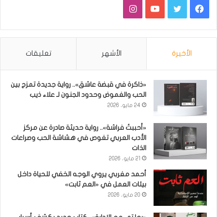
فيسبوك
تويتر
يوتيوب
انستقرام
الأخيرة
الأشهر
تعليقات
«ذاكرة في قبضة عاشق».. رواية جديدة تمزج بين
الحب والغموض وحدود الجنون لـ علاء ذيب
24 مايو، 2026
«أحببتُ فراشة».. رواية حديثة صادرة عن مركز
الأدب العربي تغوص في هشاشة الحب وصراعات
الذات
21 مايو، 2026
أحمد مغربي يروي الوجه الخفي للحياة داخل
بيئات العمل في «العم ثابت»
20 مايو، 2026