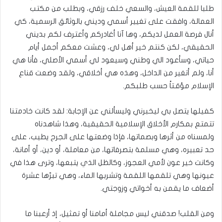
طلبا للقمة العيش، والسعي خلف رزقي، وبطلب من مكتب
العمالة، وافقت على تغيير أسمي وديني بالوثائق الرسمية، كي
أنال فرصة العمل لديكم، وها آنا أغادركم وأعترف لكم بديني
الحقيقي، لكن كنتم خير أهل لي، وعشت معكم أجمل أيام
حياتي، وسأعود الي وطني وسيعود لي أسمي الأصلي، فأنا هي
أنا، ولم أتغير من الداخل، وهذه هي أخلاقي، ولقد وضعت قناع
الإسلام مؤقـتاً حسب طلبكم.
كفيلها يتصل بي ليخبرني وليسألني عن الإجابة: لقد كانت خادمتنا
تتمتع بمكارم الأخلاق الإسلامية الحقيقية، وهذا شاهدناه
ولمسناه من أثرها وبصماتها، فإذا وضعتها على الجرح يطيب، على
حد تعبيره، وهي مسلمة بتصرفاتها، من معاملة، أو دين، أو أمانة،
وكانت خير عون لأمي العجوز، وكالظل الذي يتبعها، وترى هذا في
عيونها وهي تلقمها اللقمة وتشربها الماء، وهي تبرّها عشرة
أضعاف ما يقمن به أخواتي وزوجتي.
ومن القلب! صدقني ليس مجاملة أمامنا أو تمثيل، إذ أرعبنا ما