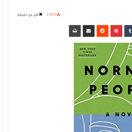
2٬870
أقل من دقيقة
دإن
بينتيريست
مشاركة عبر البريد
طباعة