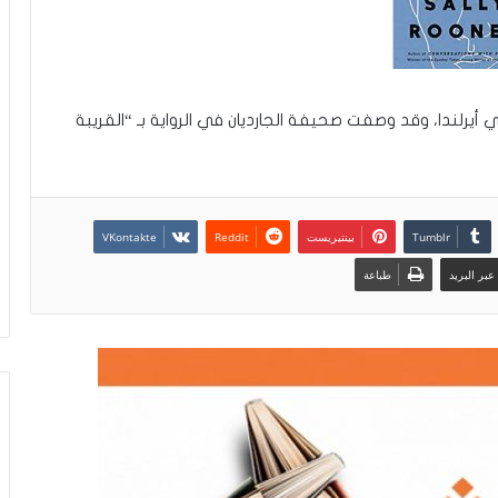
 أيرلندا، وقد وصفت صحيفة الجارديان في الرواية بـ “القريبة
بينتيريست
بر البريد
طباعة