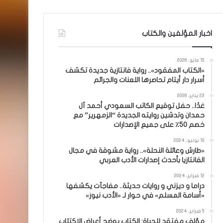
اخبار المؤلفين والكتاب
15 مايو، 2026
«الكتاب المفقود».. رواية فانتازية جديدة تكشف
أسرار دار أيتام تحاصرها اللعنات والجرائم
23 يناير، 2026
غدًا.. حفل توقيع الكاتب السعودي أحمد آل
حمدان وتدشين روايته الجديدة “الزمهرير” مع
خصم 50٪ على جميع الإصدارات
10 يونيو، 2024
«طارش وعائلة النحلة».. رواية مشوقة في مجال
الفانتازيا بأحدث إصدارات الأدب العربي
12 فبراير، 2024
دراما و ديزني و روايات حديثة.. مفاجآت يكشفها
«أسامة المسلم» في حوار لـ «الأدب نيوز»
5 فبراير، 2024
مؤلف مفتقد للحياة: الكتاب يوضح أعراض الاكتئاب