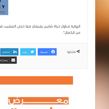
الرواية تتناول حياة شابين يعيشان معا حتى المشيب في
من الكمال”.
فيسبوك
تويتر
لينكدإن
شاركها
مشاركة ع