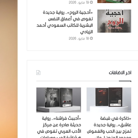
19 مايو، 2026
«أحجية الروح».. رواية جديدة
تغوص في أعماق النفس
البشرية للكاتب السعودي أحمد
الزيادي
18 مايو، 2026
اخر الاضافات
«ذاكرة في قبضة
«أحببتُ فراشة».. رواية
عاشق».. رواية جديدة
حديثة صادرة عن مركز
تمزج بين الحب والغموض
الأدب العربي تغوص في
وحدود الجنون لـ علاء
هشاشة الحب وصراعات