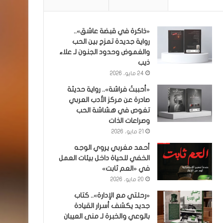
«ذاكرة في قبضة عاشق»..
رواية جديدة تمزج بين الحب
والغموض وحدود الجنون لـ علاء
ذيب
24 مايو، 2026
«أحببتُ فراشة».. رواية حديثة
صادرة عن مركز الأدب العربي
تغوص في هشاشة الحب
وصراعات الذات
21 مايو، 2026
أحمد مغربي يروي الوجه
الخفي للحياة داخل بيئات العمل
في «العم ثابت»
20 مايو، 2026
«رحلتي مع الإدارة».. كتاب
جديد يكشف أسرار القيادة
بالوعي والخبرة لـ منى العيبان