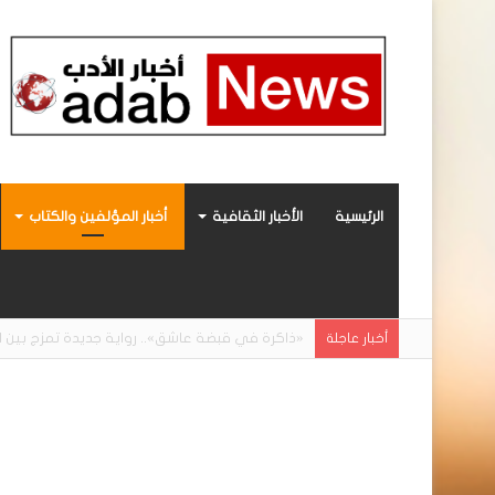
الرئيسية
الأخبار الثقافية
أخبار المؤلفين والكتاب
«أحببتُ فراشة».. رواية حديثة صادرة عن مركز ال
أخبار عاجلة