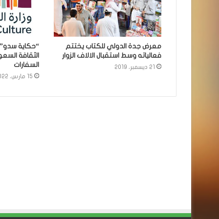
معرض جدة الدولي للكتاب يختتم
“حكاية سدو”..
فعالياته وسط استقبال الالاف الزوار
الثقافة السع
السفارات
21 ديسمبر، 2019
15 مارس، 2022