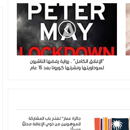
"الإغلاق الكامل" .. رواية رفضها الناشرون
لسوداويتها ونشرتها كورونا بعد 15 عام
جائزة عمار” تفتح باب المشاركة
للموهوبين من ذوي الإعاقة محليًّا
وعربيًّا