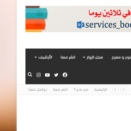
ون و مسرح
سجل الزوار
انشر معنا
الأرشيف
فيسبوك
تويتر
يوتيوب
انستقرام
بحث
الرئيسية
من نحن؟
انشر معنا
تواصل معنا
عن