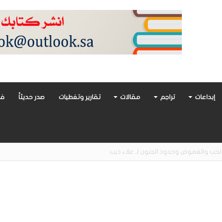
إبداعات
تراجم
مقالات
تقارير وتغطيات
صدر حديثاً
فن
أدب العربي تغوص في هشاشة الحب وصراعات الذات