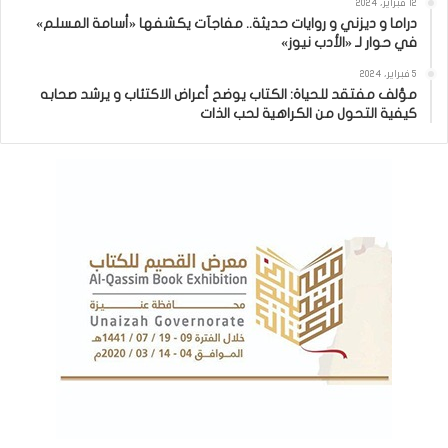
12 فبراير، 2024
دراما و ديزني و روايات حديثة.. مفاجآت يكشفها «أسامة المسلم»
في حوار لـ «الأدب نيوز»
5 فبراير، 2024
مؤلف مفتقد للحياة: الكتاب يوضح أعراض الاكتئاب و يرشد صحابه
كيفية التحول من الكراهية لحب الذات