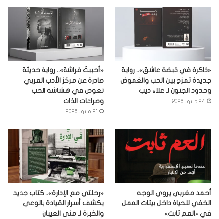
«ذاكرة في قبضة عاشق».. رواية
«أحببتُ فراشة».. رواية حديثة
جديدة تمزج بين الحب والغموض
صادرة عن مركز الأدب العربي
وحدود الجنون لـ علاء ذيب
تغوص في هشاشة الحب
وصراعات الذات
24 مايو، 2026
21 مايو، 2026
أحمد مغربي يروي الوجه
«رحلتي مع الإدارة».. كتاب جديد
الخفي للحياة داخل بيئات العمل
يكشف أسرار القيادة بالوعي
في «العم ثابت»
والخبرة لـ منى العيبان