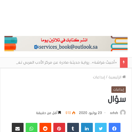
«أحببتُ فراشة».. رواية حديثة صادرة عن مركز الأدب العربي تغوص في هشاشة الحب وصراعات الذات
الرئيسية
/
إبداعات
إبداعات
سؤال
adab
23 يوليو، 2020
910
أقل من دقيقة
فيسبوك
تويتر
لينكدإن
بينتيريست
واتساب
مشاركة عبر البريد