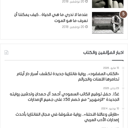
20 نوفمبر، 2018
عندما لا ندري ما هي الحياة ، كيف يمكننا أن
نعرف ما هو الموت
20 نوفمبر، 2018
اخبار المؤلفين والكتاب
15 مايو، 2026
«الكتاب المفقود».. رواية فانتازية جديدة تكشف أسرار دار أيتام
تحاصرها اللعنات والجرائم
23 يناير، 2026
غدًا.. حفل توقيع الكاتب السعودي أحمد آل حمدان وتدشين روايته
الجديدة “الزمهرير” مع خصم 50٪ على جميع الإصدارات
10 يونيو، 2024
«طارش وعائلة النحلة».. رواية مشوقة في مجال الفانتازيا بأحدث
إصدارات الأدب العربي