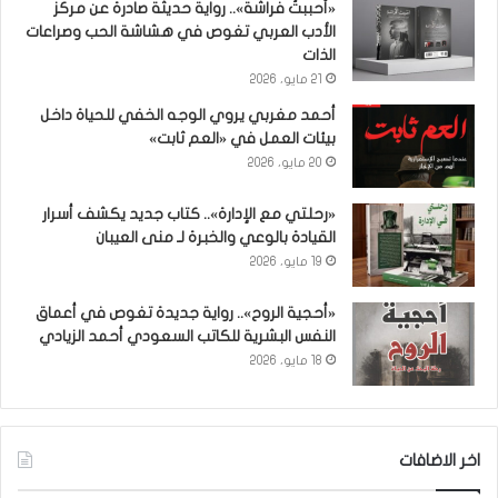
«أحببتُ فراشة».. رواية حديثة صادرة عن مركز
الأدب العربي تغوص في هشاشة الحب وصراعات
الذات
21 مايو، 2026
أحمد مغربي يروي الوجه الخفي للحياة داخل
بيئات العمل في «العم ثابت»
20 مايو، 2026
«رحلتي مع الإدارة».. كتاب جديد يكشف أسرار
القيادة بالوعي والخبرة لـ منى العيبان
19 مايو، 2026
«أحجية الروح».. رواية جديدة تغوص في أعماق
النفس البشرية للكاتب السعودي أحمد الزيادي
18 مايو، 2026
اخر الاضافات