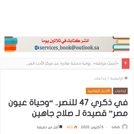
«أحببتُ فراشة».. رواية حديثة صادرة عن مركز الأدب العربي تغوص في هشاشة الحب وصراعات الذات
الرئيسية
/
إبداعات
إبداعات
الأخبار الثقافية
في ذكري 47 للنصر.. “وحياة عيون
مصر” قصيدة لـ صلاح جاهين
adab
6 أكتوبر، 2020
922
أقل من دقيقة