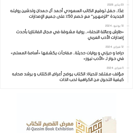
23 يناير، 2026
غدًا.. حفل توقيع الكاتب السعودي أحمد آل حمدان وتدشين روايته
الجديدة “الزمهرير” مع خصم 50٪ على جميع الإصدارات
10 يونيو، 2024
«طارش وعائلة النحلة».. رواية مشوقة في مجال الفانتازيا بأحدث
إصدارات الأدب العربي
12 فبراير، 2024
دراما و ديزني و روايات حديثة.. مفاجآت يكشفها «أسامة المسلم»
في حوار لـ «الأدب نيوز»
5 فبراير، 2024
مؤلف مفتقد للحياة: الكتاب يوضح أعراض الاكتئاب و يرشد صحابه
كيفية التحول من الكراهية لحب الذات