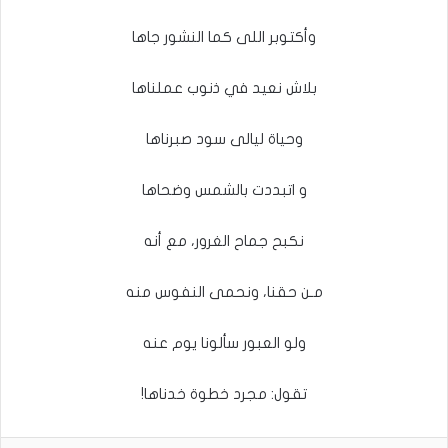
وأكتوبر اللى كما النشور جاها
بلاش نعيد في ذنوب عملناها
وحياة ليالى سود صبرناها
و اتبددت بالشمس وضحاها
نكبح جماح الغرور، مع أنه
مـن حقنا، ونحمى النفوس منه
ولو العبور سألونا يوم عنه
تقول: مجرد خطوة خدناها!