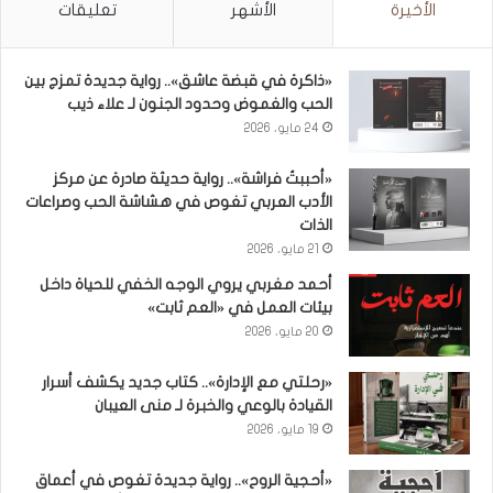
الأخيرة
الأشهر
تعليقات
«ذاكرة في قبضة عاشق».. رواية جديدة تمزج بين
الحب والغموض وحدود الجنون لـ علاء ذيب
24 مايو، 2026
«أحببتُ فراشة».. رواية حديثة صادرة عن مركز
الأدب العربي تغوص في هشاشة الحب وصراعات
الذات
21 مايو، 2026
أحمد مغربي يروي الوجه الخفي للحياة داخل
بيئات العمل في «العم ثابت»
20 مايو، 2026
«رحلتي مع الإدارة».. كتاب جديد يكشف أسرار
القيادة بالوعي والخبرة لـ منى العيبان
19 مايو، 2026
«أحجية الروح».. رواية جديدة تغوص في أعماق