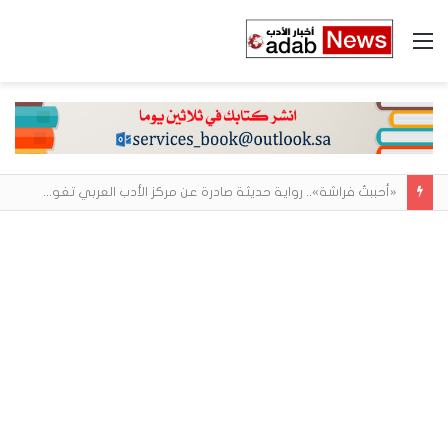
القائمة
«أحببتُ فراشة».. رواية حديثة صادرة عن مركز الأدب العربي تغوص في هشاشة الحب وصراعات الذات