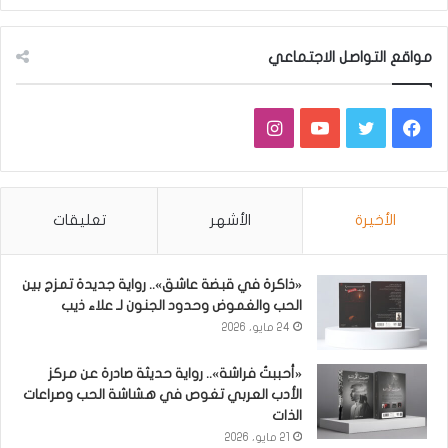
مواقع التواصل الاجتماعي
فيسبوك
تويتر
يوتيوب
انستقرام
الأخيرة
الأشهر
تعليقات
«ذاكرة في قبضة عاشق».. رواية جديدة تمزج بين
الحب والغموض وحدود الجنون لـ علاء ذيب
24 مايو، 2026
«أحببتُ فراشة».. رواية حديثة صادرة عن مركز
الأدب العربي تغوص في هشاشة الحب وصراعات
الذات
21 مايو، 2026