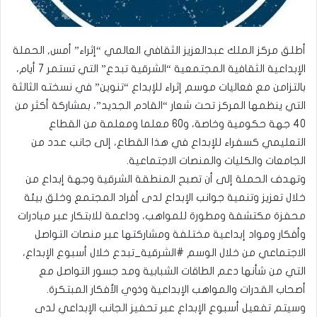
أطلق مركز الملك عبدالعزيز الثقافي العالمي “إثراء” أمس, الحملة
الإبداعية الثقافية المجتمعية “الشرقية تبدع” التي تستمر 7 أيام،
بالتزامن مع فعاليات موسم إثراء للإبداع “تنوين” في نسخته الثالثة
التي ينظمها المركز تحت شعار “القادم الجديد”، بمشاركة أكثر من
40 جهة حكومية وخاصة، و60 معلما ومعلمة من القطاع
التعليمي كسفراء للإبداع في هذا القطاع، إلى جانب عدد من
الجامعات والكليات والمنصات الاجتماعية.
وتهدف الحملة إلى أن تصبح المنطقة الشرقية وجهة إبداع من
خلال تعزيز وتنمية جوانب الإبداع لدى أفراد المجتمع وخلق بيئة
محفزة مكتشفة ومطورة للمواهب، وداعمة للابتكار عبر مبادرات
وأفكار ومواد إبداعية مختلفة ومشاركتها عبر منصات التواصل
الاجتماعي من خلال الوسم #الشرقية_تبدع خلال أسبوع الإبداع،
التي من شأنها دعم الطاقات الشبابية ومد جسور التواصل مع
أصحاب القدرات والمواهب الإبداعية وذوي الأفكار المبتكرة.
وسيتم تفعيل أسبوع الإبداع عبر تحفيز الجانب الإبداعي لدى