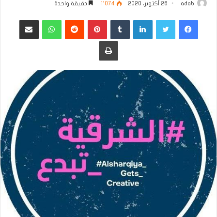
adab
26 أكتوبر، 2020
1٬074
دقيقة واحدة
فيسبوك
تويتر
لينكدإن
بينتيريست
واتساب
مشاركة عبر البريد
طباعة