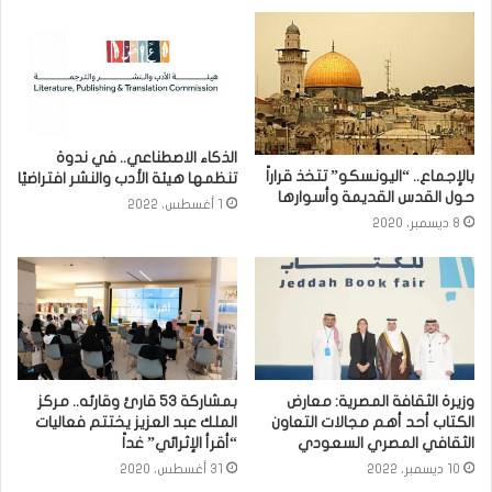
الذكاء الاصطناعي.. في ندوة
بالإجماع.. “اليونسكو” تتخذ قراراً
تنظمها هيئة الأدب والنشر افتراضيًا
حول القدس القديمة وأسوارها
1 أغسطس، 2022
8 ديسمبر، 2020
وزيرة الثقافة المصرية: معارض
بمشاركة 53 قارئ وقارئه.. مركز
الكتاب أحد أهم مجالات التعاون
الملك عبد العزيز يختتم فعاليات
الثقافي المصري السعودي
“أقرأ الإثرائي” غداً
10 ديسمبر، 2022
31 أغسطس، 2020