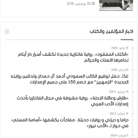
20 نوفمبر، 2018
اخبار المؤلفين والكتاب
15 مايو، 2026
«الكتاب المفقود».. رواية فانتازية جديدة تكشف أسرار دار أيتام
تحاصرها اللعنات والجرائم
23 يناير، 2026
غدًا.. حفل توقيع الكاتب السعودي أحمد آل حمدان وتدشين روايته
الجديدة “الزمهرير” مع خصم 50٪ على جميع الإصدارات
10 يونيو، 2024
«طارش وعائلة النحلة».. رواية مشوقة في مجال الفانتازيا بأحدث
إصدارات الأدب العربي
12 فبراير، 2024
دراما و ديزني و روايات حديثة.. مفاجآت يكشفها «أسامة المسلم»
في حوار لـ «الأدب نيوز»
5 فبراير، 2024