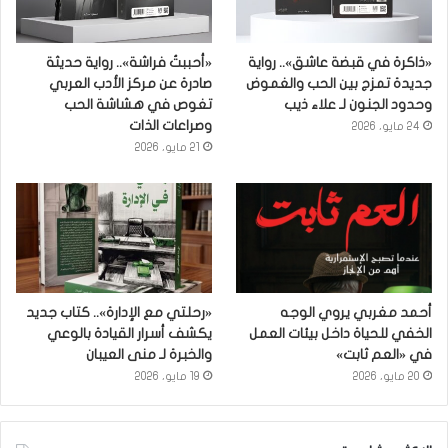
«ذاكرة في قبضة عاشق».. رواية
«أحببتُ فراشة».. رواية حديثة
جديدة تمزج بين الحب والغموض
صادرة عن مركز الأدب العربي
وحدود الجنون لـ علاء ذيب
تغوص في هشاشة الحب
وصراعات الذات
24 مايو، 2026
21 مايو، 2026
أحمد مغربي يروي الوجه
«رحلتي مع الإدارة».. كتاب جديد
الخفي للحياة داخل بيئات العمل
يكشف أسرار القيادة بالوعي
في «العم ثابت»
والخبرة لـ منى العيبان
20 مايو، 2026
19 مايو، 2026