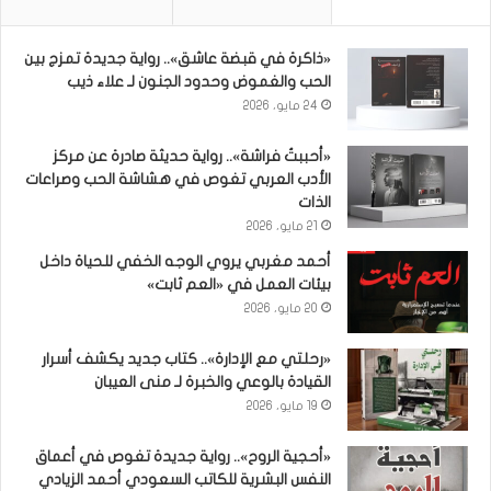
«ذاكرة في قبضة عاشق».. رواية جديدة تمزج بين
الحب والغموض وحدود الجنون لـ علاء ذيب
24 مايو، 2026
«أحببتُ فراشة».. رواية حديثة صادرة عن مركز
الأدب العربي تغوص في هشاشة الحب وصراعات
الذات
21 مايو، 2026
أحمد مغربي يروي الوجه الخفي للحياة داخل
بيئات العمل في «العم ثابت»
20 مايو، 2026
«رحلتي مع الإدارة».. كتاب جديد يكشف أسرار
القيادة بالوعي والخبرة لـ منى العيبان
19 مايو، 2026
«أحجية الروح».. رواية جديدة تغوص في أعماق
النفس البشرية للكاتب السعودي أحمد الزيادي