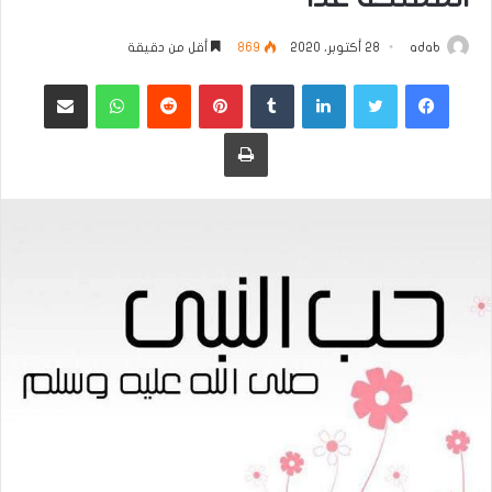
adab
28 أكتوبر، 2020
869
أقل من دقيقة
فيسبوك
تويتر
لينكدإن
بينتيريست
واتساب
مشاركة عبر البريد
طباعة