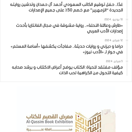
غدًا.. حفل توقيع الكاتب السعودي أحمد آل حمدان وتدشين روايته
الجديدة “الزمهرير” مع خصم 50٪ على جميع الإصدارات
10 يونيو، 2024
«طارش وعائلة النحلة».. رواية مشوقة في مجال الفانتازيا بأحدث
إصدارات الأدب العربي
12 فبراير، 2024
دراما و ديزني و روايات حديثة.. مفاجآت يكشفها «أسامة المسلم»
في حوار لـ «الأدب نيوز»
5 فبراير، 2024
مؤلف مفتقد للحياة: الكتاب يوضح أعراض الاكتئاب و يرشد صحابه
كيفية التحول من الكراهية لحب الذات