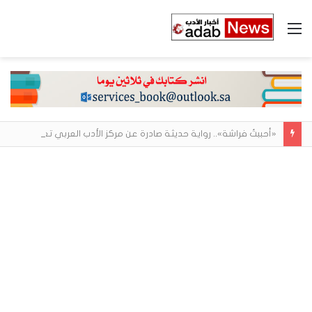
القائمة
«أحببتُ فراشة».. رواية حديثة صادرة عن مركز الأدب العربي تغوص في هشاشة الحب وصراعات الذات