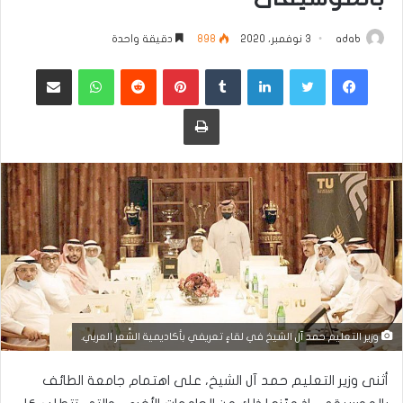
adab
3 نوفمبر، 2020
898
دقيقة واحدة
فيسبوك
تويتر
لينكدإن
بينتيريست
واتساب
مشاركة عبر البريد
طباعة
وزير التعليم حمد آل الشيخ في لقاءٍ تعريفي بأكاديمية الشِّعر العربي.
أثنى وزير التعليم حمد آل الشيخ، على اهتمام جامعة الطائف