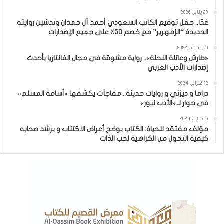
23 يناير، 2026
غدًا.. حفل توقيع الكاتب السعودي أحمد آل حمدان وتدشين روايته
الجديدة “الزمهرير” مع خصم 50٪ على جميع الإصدارات
10 يونيو، 2024
«طارش وعائلة النحلة».. رواية مشوقة في مجال الفانتازيا بأحدث
إصدارات الأدب العربي
12 فبراير، 2024
دراما و ديزني و روايات حديثة.. مفاجآت يكشفها «أسامة المسلم»
في حوار لـ «الأدب نيوز»
5 فبراير، 2024
مؤلف مفتقد للحياة: الكتاب يوضح أعراض الاكتئاب و يرشد صحابه
كيفية التحول من الكراهية لحب الذات