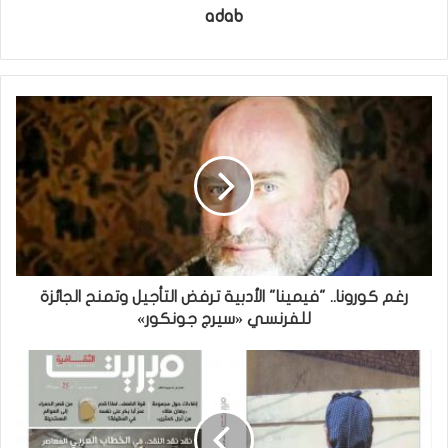
adab
رغم كورونا.. "فيمينا" الأدبية ترفض التأجيل وتمنح الجائزة
للفرنسي «سيرج جونكور»