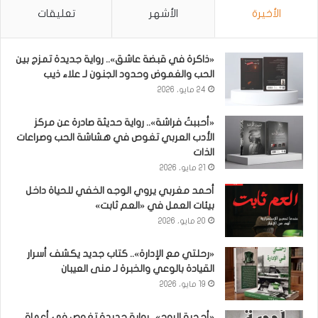
الأخيرة
الأشهر
تعليقات
«ذاكرة في قبضة عاشق».. رواية جديدة تمزج بين
الحب والغموض وحدود الجنون لـ علاء ذيب
24 مايو، 2026
«أحببتُ فراشة».. رواية حديثة صادرة عن مركز
الأدب العربي تغوص في هشاشة الحب وصراعات
الذات
21 مايو، 2026
أحمد مغربي يروي الوجه الخفي للحياة داخل
بيئات العمل في «العم ثابت»
20 مايو، 2026
«رحلتي مع الإدارة».. كتاب جديد يكشف أسرار
القيادة بالوعي والخبرة لـ منى العيبان
19 مايو، 2026
«أحجية الروح».. رواية جديدة تغوص في أعماق