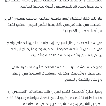
بالموسيقى، إذ ميّزها ذلك عن الجامعات الأخرى، والتي تتطلب كل
واحد منها وجود نادٍ للموسيقى أسوة بجامعة الطائف.
جاء ذلك خلال استقبال رئيس جامعة الطائف “يوسف عسيري” لوزير
التعليم، في لقاءٍ تعريفي بأكاديمية الشِّعر العربي، بحضور نخبة
من أمناء مجلس الأكاديمية.
في هذا الصدد، قال “آل الشيخ” : إن الجامعات لديها انخفاض واضح
في مستوى الأنشطة، خصوصاً الثقافية، وهو ما يحتاج لبرنامج
يهتم بالمسرح والأداء والكلمة والقصة والأوبريت.
ومن جانبه، كشف “رئيس جامعة الطائف” أنهم اهتموا بنادي
الموسيقى والأوبريت، وكذلك المسابقات السنوية في الإلقاء
والإنشاد والقصة والمسرح.
وحول جائزة أكاديمية الشعر العربي بالجامعةاضاف “العسيري” إن
هذه الجائزة تختلف عن غيرها، لأنها تحمل موافقة ومباركة خادم
الحرمين الشريفين، وهذا شرف كبير تختص به الجامعة.