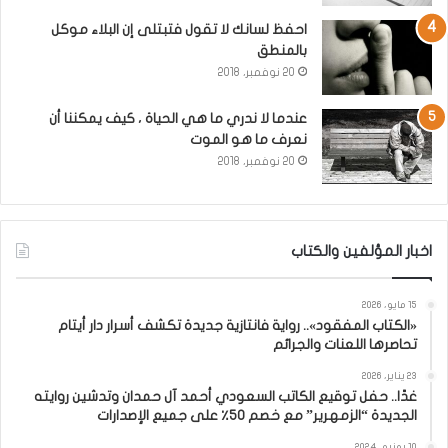
احفظ لسانك لا تقول فتبتلى إن البلاء موكل
بالمنطق
20 نوفمبر، 2018
عندما لا ندري ما هي الحياة ، كيف يمكننا أن
نعرف ما هو الموت
20 نوفمبر، 2018
اخبار المؤلفين والكتاب
15 مايو، 2026
«الكتاب المفقود».. رواية فانتازية جديدة تكشف أسرار دار أيتام
تحاصرها اللعنات والجرائم
23 يناير، 2026
غدًا.. حفل توقيع الكاتب السعودي أحمد آل حمدان وتدشين روايته
الجديدة “الزمهرير” مع خصم 50٪ على جميع الإصدارات
10 يونيو، 2024