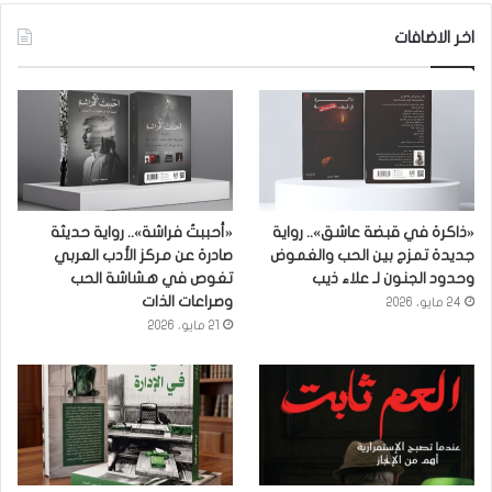
اخر الاضافات
«ذاكرة في قبضة عاشق».. رواية
«أحببتُ فراشة».. رواية حديثة
جديدة تمزج بين الحب والغموض
صادرة عن مركز الأدب العربي
وحدود الجنون لـ علاء ذيب
تغوص في هشاشة الحب
وصراعات الذات
24 مايو، 2026
21 مايو، 2026