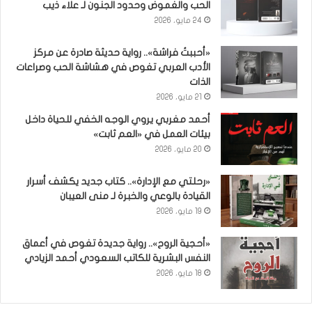
الحب والغموض وحدود الجنون لـ علاء ذيب
24 مايو، 2026
«أحببتُ فراشة».. رواية حديثة صادرة عن مركز
الأدب العربي تغوص في هشاشة الحب وصراعات
الذات
21 مايو، 2026
أحمد مغربي يروي الوجه الخفي للحياة داخل
بيئات العمل في «العم ثابت»
20 مايو، 2026
«رحلتي مع الإدارة».. كتاب جديد يكشف أسرار
القيادة بالوعي والخبرة لـ منى العيبان
19 مايو، 2026
«أحجية الروح».. رواية جديدة تغوص في أعماق
النفس البشرية للكاتب السعودي أحمد الزيادي
18 مايو، 2026