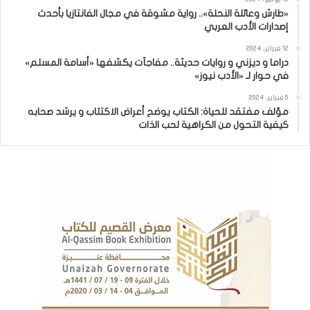
«طارش وعائلة النحلة».. رواية مشوقة في مجال الفانتازيا بأحدث
إصدارات الأدب العربي
12 فبراير، 2024
دراما و ديزني و روايات حديثة.. مفاجآت يكشفها «أسامة المسلم»
في حوار لـ «الأدب نيوز»
5 فبراير، 2024
مؤلف مفتقد للحياة: الكتاب يوضح أعراض الاكتئاب و يرشد صحابه
كيفية التحول من الكراهية لحب الذات