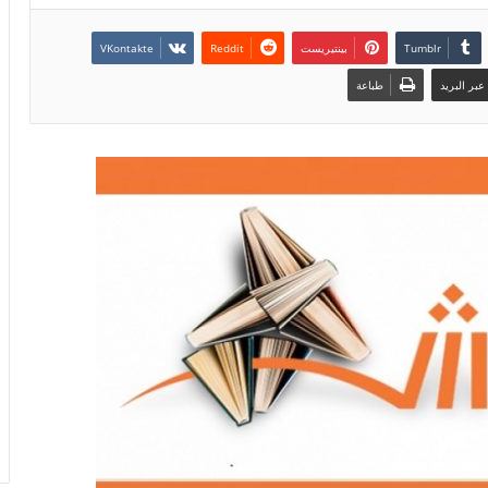
بينتيريست
بر البريد
طباعة