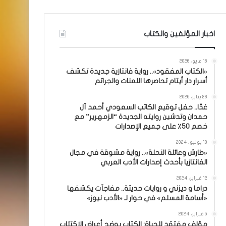
اخبار المؤلفين والكتاب
15 مايو، 2026
«الكتاب المفقود».. رواية فانتازية جديدة تكشف
أسرار دار أيتام تحاصرها اللعنات والجرائم
23 يناير، 2026
غدًا.. حفل توقيع الكاتب السعودي أحمد آل
حمدان وتدشين روايته الجديدة “الزمهرير” مع
خصم 50٪ على جميع الإصدارات
10 يونيو، 2024
«طارش وعائلة النحلة».. رواية مشوقة في مجال
الفانتازيا بأحدث إصدارات الأدب العربي
12 فبراير، 2024
دراما و ديزني و روايات حديثة.. مفاجآت يكشفها
«أسامة المسلم» في حوار لـ «الأدب نيوز»
5 فبراير، 2024
مؤلف مفتقد للحياة: الكتاب يوضح أعراض الاكتئاب