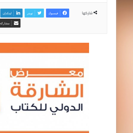
فيسبوك
تويتر
لينكدإن
شاركها
مشاركة ع