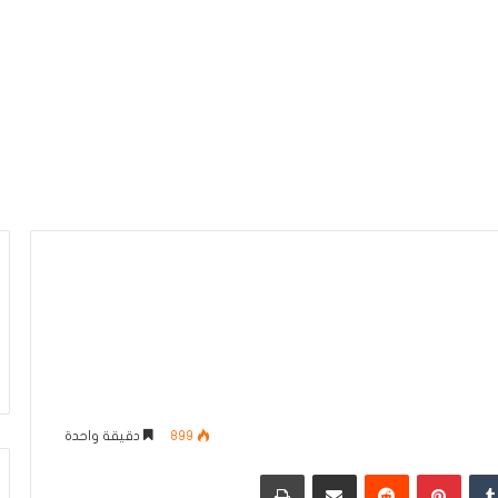
899
دقيقة واحدة
دإن
بينتيريست
مشاركة عبر البريد
طباعة