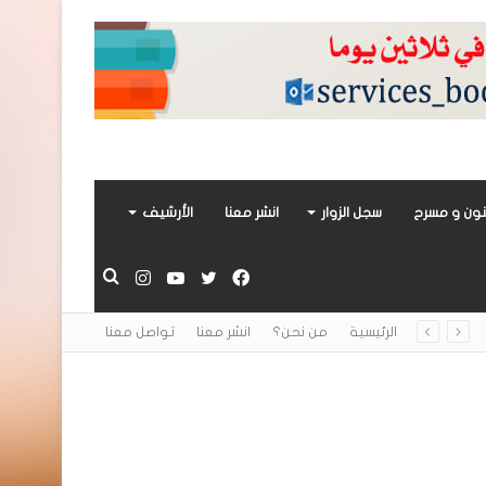
ون و مسرح
سجل الزوار
انشر معنا
الأرشيف
فيسبوك
تويتر
يوتيوب
انستقرام
بحث
الرئيسية
من نحن؟
انشر معنا
تواصل معنا
عن