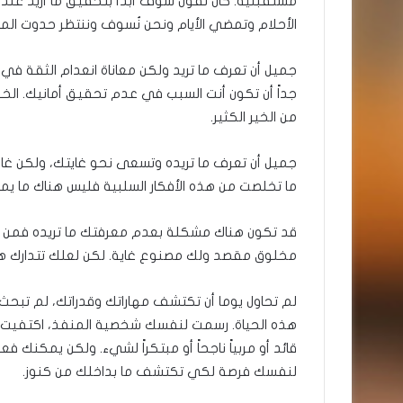
مستقبلية. كأن تقول سوف أبدأ بتحقيق ما أريد عندم
الأحلام وتمضي الأيام ونحن نُسوف وننتظر حدوت الم
جميل أن تعرف ما تريد ولكن معاناة انعدام الثقة في 
جداً أن تكون أنت السبب في عدم تحقيق أمانيك. ال
من الخير الكثير.
جميل أن تعرف ما تريده وتسعى نحو غايتك، ولكن غالباً
ما تخلصت من هذه الأفكار السلبية فليس هناك ما 
قد تكون هناك مشكلة بعدم معرفتك ما تريده فمن ي
مخلوق مقصد ولك مصنوع غاية. لكن لعلك تتدارك هذه 
لم تحاول يوما أن تكتشف مهاراتك وقدراتك، لم تب
هذه الحياة. رسمت لنفسك شخصية المنفذ، اكتفيت بأ
قائد أو مربياً ناجحاً أو مبتكراً لشيء. ولكن يمكنك 
لنفسك فرصة لكي تكتشف ما بداخلك من كنوز.