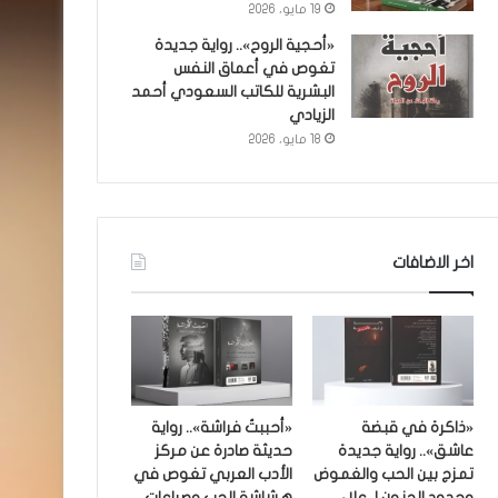
19 مايو، 2026
«أحجية الروح».. رواية جديدة
تغوص في أعماق النفس
البشرية للكاتب السعودي أحمد
الزيادي
18 مايو، 2026
اخر الاضافات
«ذاكرة في قبضة
«أحببتُ فراشة».. رواية
عاشق».. رواية جديدة
حديثة صادرة عن مركز
تمزج بين الحب والغموض
الأدب العربي تغوص في
وحدود الجنون لـ علاء
هشاشة الحب وصراعات