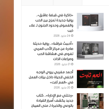
«ذاكرة في قبضة عاشق»..
رواية جديدة تمزج بين الحب
والغموض وحدود الجنون لـ علاء
ذيب
24 مايو، 2026
«أحببتُ فراشة».. رواية حديثة
صادرة عن مركز الأدب العربي
تغوص في هشاشة الحب
وصراعات الذات
21 مايو، 2026
أحمد مغربي يروي الوجه
الخفي للحياة داخل بيئات العمل
في «العم ثابت»
20 مايو، 2026
«رحلتي مع الإدارة».. كتاب
جديد يكشف أسرار القيادة
بالوعي والخبرة لـ منى العيبان