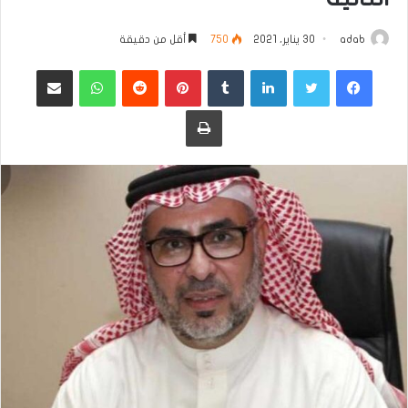
adab
30 يناير، 2021
750
أقل من دقيقة
فيسبوك
تويتر
لينكدإن
بينتيريست
واتساب
مشاركة عبر البريد
طباعة