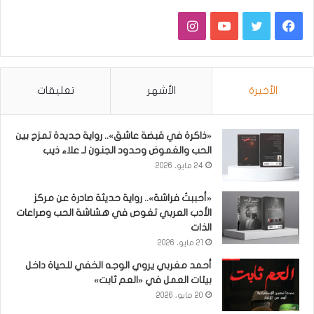
فيسبوك
تويتر
يوتيوب
انستقرام
الأخيرة
الأشهر
تعليقات
«ذاكرة في قبضة عاشق».. رواية جديدة تمزج بين
الحب والغموض وحدود الجنون لـ علاء ذيب
24 مايو، 2026
«أحببتُ فراشة».. رواية حديثة صادرة عن مركز
الأدب العربي تغوص في هشاشة الحب وصراعات
الذات
21 مايو، 2026
أحمد مغربي يروي الوجه الخفي للحياة داخل
بيئات العمل في «العم ثابت»
20 مايو، 2026