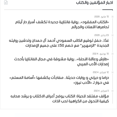
اخبار المؤلفين والكتاب
15 مايو، 2026
«الكتاب المفقود».. رواية فانتازية جديدة تكشف أسرار دار أيتام
تحاصرها اللعنات والجرائم
23 يناير، 2026
غدًا.. حفل توقيع الكاتب السعودي أحمد آل حمدان وتدشين روايته
الجديدة “الزمهرير” مع خصم 50٪ على جميع الإصدارات
10 يونيو، 2024
«طارش وعائلة النحلة».. رواية مشوقة في مجال الفانتازيا بأحدث
إصدارات الأدب العربي
12 فبراير، 2024
دراما و ديزني و روايات حديثة.. مفاجآت يكشفها «أسامة المسلم»
في حوار لـ «الأدب نيوز»
5 فبراير، 2024
مؤلف مفتقد للحياة: الكتاب يوضح أعراض الاكتئاب و يرشد صحابه
كيفية التحول من الكراهية لحب الذات