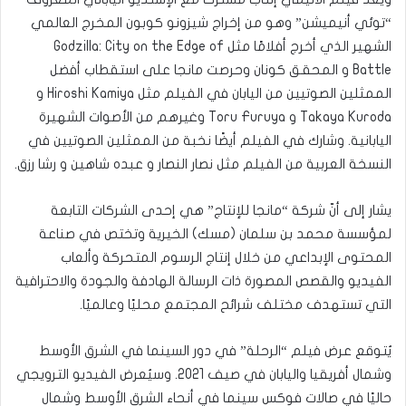
“توئي أنيميشن” وهو من إخراج شيزونو كوبون المخرج العالمي
الشهير الذي أخرج أفلامًا مثل Godzilla: City on the Edge of
Battle و المحقق كونان وحرصت مانجا على استقطاب أفضل
الممثلين الصوتيين من اليابان في الفيلم مثل Hiroshi Kamiya و
Takaya Kuroda و Toru Furuya وغيرهم من الأصوات الشهيرة
اليابانية. وشارك في الفيلم أيضًا نخبة من الممثلين الصوتيين في
النسخة العربية من الفيلم مثل نصار النصار و عبده شاهين و رشا رزق.
يشار إلى أنّ شركة “مانجا للإنتاج” هي إحدى الشركات التابعة
لمؤسسة محمد بن سلمان (مسك) الخيرية وتختص في صناعة
المحتوى الإبداعي من خلال إنتاج الرسوم المتحركة وألعاب
الفيديو والقصص المصورة ذات الرسالة الهادفة والجودة والاحترافية
التي تستهدف مختلف شرائح المجتمع محليًا وعالميًا.
يُتوقع عرض فيلم “الرحلة” في دور السينما في الشرق الأوسط
وشمال أفريقيا واليابان في صيف 2021. وسيُعرض الفيديو الترويجي
حاليًا في صالات فوكس سينما في أنحاء الشرق الأوسط وشمال