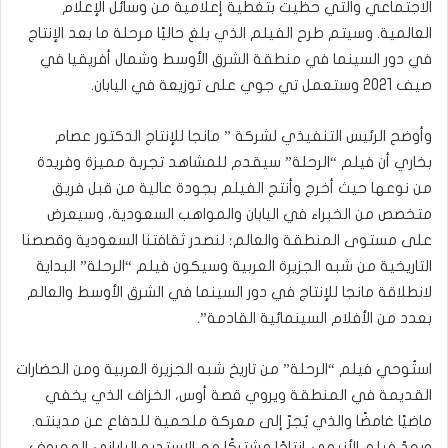
الاجتماعي والتي حظيت بتغطية إعلامية من وسائل الإعلام
العالمية. وسيتم طرح الفيلم الذي بلغ حاليًا مرحلة ما بعد الإنتاج
في دور السينما في منطقة الشرق الأوسط وشمال أفريقيا في
صيف 2021 وستعمل تي جوي على توزيعة في اليابان.
وأوضح الرئيس التنفيذي لشركة ” مانجا للإنتاج الدكتور عصام
بخاري أن فيلم “الرحلة” سيقدم للمشاهد تجربة مميزة وفريدة
من نوعها حيث أخرج وأنتج الفيلم بجودة عالية من قبل فريق
متخصص من الخبراء في اليابان والمواهب السعودية، وسيعرض
على مستوى المنطقة والعالم؛ لنصدر ثقافتنا السعودية وقصصنا
التاريخية من شبه الجزيرة العربية وسيكون فيلم “الرحلة” البداية
لانطلاقة مانجا للإنتاج في دور السينما في الشرق الأوسط والعالم
بعدد من الأفلام السينمائية القادمة”.
استُوحي فيلم “الرحلة” من تاريخ شبه الجزيرة العربية ومن الحضارات
القديمة في المنطقة ويروي قصة أوس، الخزاف الذي يخفي
ماضيًا غامضًا والذي يُجرّ إلى معركة ملحمية للدفاع عن مدينته.
ويعدّ فيلم الأنيمي إنتاجًا مشتركًا مع الإستديو الياباني المعروف