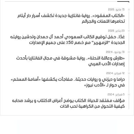
15 مايو، 2026
«الكتاب المفقود».. رواية فانتازية جديدة تكشف أسرار دار أيتام
تحاصرها اللعنات والجرائم
23 يناير، 2026
غدًا.. حفل توقيع الكاتب السعودي أحمد آل حمدان وتدشين روايته
الجديدة “الزمهرير” مع خصم 50٪ على جميع الإصدارات
10 يونيو، 2024
«طارش وعائلة النحلة».. رواية مشوقة في مجال الفانتازيا بأحدث
إصدارات الأدب العربي
12 فبراير، 2024
دراما و ديزني و روايات حديثة.. مفاجآت يكشفها «أسامة المسلم»
في حوار لـ «الأدب نيوز»
5 فبراير، 2024
مؤلف مفتقد للحياة: الكتاب يوضح أعراض الاكتئاب و يرشد صحابه
كيفية التحول من الكراهية لحب الذات