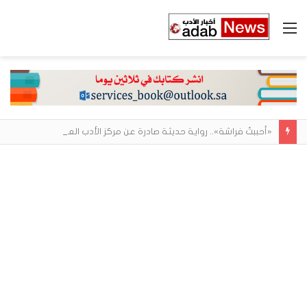
القائمة
«أحببتُ فراشة».. رواية حديثة صادرة عن مركز الأدب العربي تغوص في هشاشة الحب وصراعات الذات