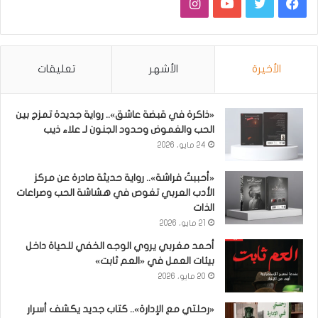
فيسبوك
تويتر
يوتيوب
انستقرام
الأخيرة
الأشهر
تعليقات
«ذاكرة في قبضة عاشق».. رواية جديدة تمزج بين
الحب والغموض وحدود الجنون لـ علاء ذيب
24 مايو، 2026
«أحببتُ فراشة».. رواية حديثة صادرة عن مركز
الأدب العربي تغوص في هشاشة الحب وصراعات
الذات
21 مايو، 2026
أحمد مغربي يروي الوجه الخفي للحياة داخل
بيئات العمل في «العم ثابت»
20 مايو، 2026
«رحلتي مع الإدارة».. كتاب جديد يكشف أسرار