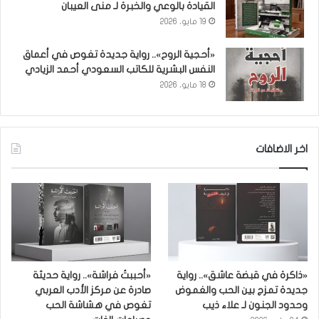
القيادة بالوعي والخبرة لـ منى العيبان
19 مايو، 2026
«أحجية الروح».. رواية جديدة تغوص في أعماق
النفس البشرية للكاتب السعودي أحمد الزيادي
18 مايو، 2026
اخر الاضافات
«ذاكرة في قبضة عاشق».. رواية
«أحببتُ فراشة».. رواية حديثة
جديدة تمزج بين الحب والغموض
صادرة عن مركز الأدب العربي
وحدود الجنون لـ علاء ذيب
تغوص في هشاشة الحب