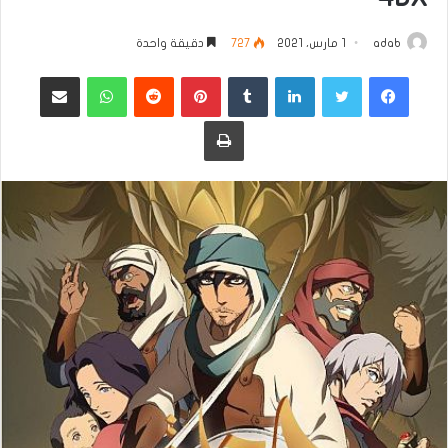
adab
1 مارس، 2021
727
دقيقة واحدة
فيسبوك
تويتر
لينكدإن
بينتيريست
واتساب
مشاركة عبر البريد
طباعة