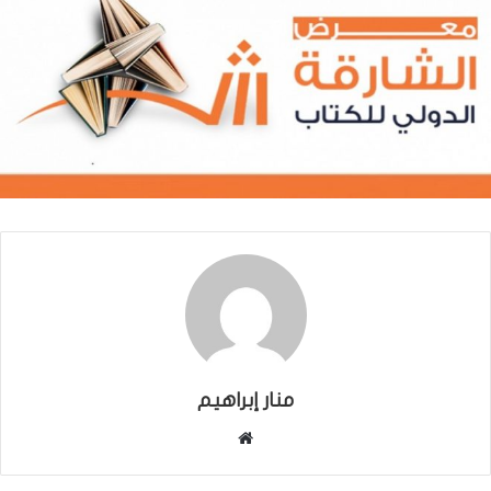
منار إبراهيم
موقع
الويب