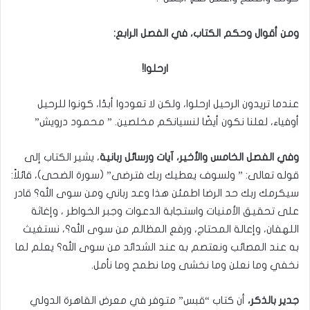
ومن أقوال وحكم الكتاب، في الفصل الرابع:
ارحلوا!
عندما تريدون الرحيل ارحلوا، ولكن لا تعودوا أبدًا، كونوا للرحيل
أوفياء، لعلنا نكون أيضًا لنسيانكم مخلصين. ” محمود درويش”
وفي الفصل الخامس والأخير، آيات ورسائل ربانية
، يشير الكتاب إلى
قوله تعالى: ” ولسوف يعطيك ربك فترضى” (سورة الضحى)، قائلاً:
سيكرمك ربك حد الرضا اطمئن هذا وعد رباني ومن سوى الله؟ قادر
على تحقيق الأمنيات واستجابة الدعوات وجبر الخواطر ، وإغاثة
اللهفان، وإعالة المحتاج، ورفع المظالم من سوى الله؟، نستغيث
به عند المصائب ونعتصم به عند الشدائد من سوى الله؟ يعلم لما
نخفي وما نعلن وما نخشى وما نطمح وما نأمل.
جدير بالذكر،
أن كتاب “قبس” متوفر في معرض القاهرة الدولي