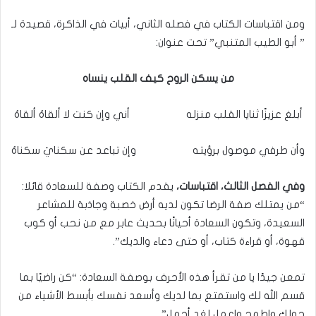
ومن اقتباسات الكتاب في فصله الثاني، أبيات في الذاكرة، قصيدة لـ
” أبو الطيب المتنبي” تحت عنوان:
من يسكن الروح كيف القلب ينساه
أبلغ عزيزًا ثنايا القلب منزله أني وإن كنت لا ألقاهُ ألقاهُ
وأن طرفي موصول برؤيته وإن تباعد عن سكنايَ سكناهُ
وفي الفصل الثالث، اقتباسات،
يقدم الكتاب وصفة للسعادة قائلا:
“من يمتلك صفة الرضا تكون لديه أرض خصبة وجاذبة للمشاعر
السعيدة، وتكون السعادة أحيانًا بحديث عابر مع من نحب أو كوب
قهوة، أو قراءة كتاب، أو حتى دعاء والديك”.
تمعن جيدًا يا من تقرأ هذه الأحرف بوصفة السعادة: “كن راضيًا بما
قسم الله لك واستمتع بما لديك وأسعد نفسك بأبسط الأشياء من
حولك واطمح واعمل لغدٍ أجمل”.