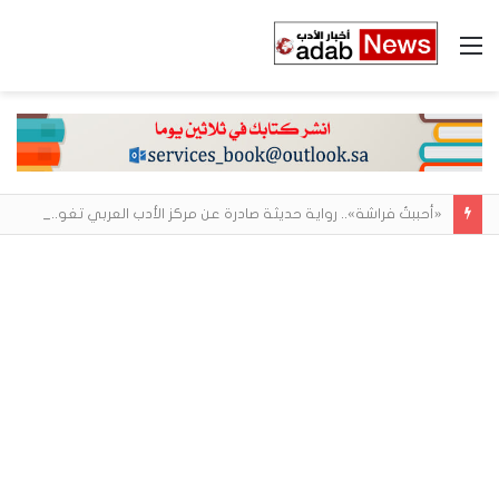
القائمة
«أحببتُ فراشة».. رواية حديثة صادرة عن مركز الأدب العربي تغوص في هشاشة الحب وصراعات الذات