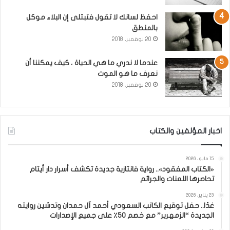
احفظ لسانك لا تقول فتبتلى إن البلاء موكل
بالمنطق
20 نوفمبر، 2018
عندما لا ندري ما هي الحياة ، كيف يمكننا أن
نعرف ما هو الموت
20 نوفمبر، 2018
اخبار المؤلفين والكتاب
15 مايو، 2026
«الكتاب المفقود».. رواية فانتازية جديدة تكشف أسرار دار أيتام
تحاصرها اللعنات والجرائم
23 يناير، 2026
غدًا.. حفل توقيع الكاتب السعودي أحمد آل حمدان وتدشين روايته
الجديدة “الزمهرير” مع خصم 50٪ على جميع الإصدارات