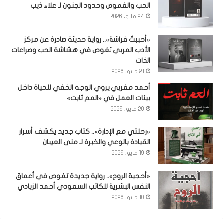
الحب والغموض وحدود الجنون لـ علاء ذيب
24 مايو، 2026
«أحببتُ فراشة».. رواية حديثة صادرة عن مركز
الأدب العربي تغوص في هشاشة الحب وصراعات
الذات
21 مايو، 2026
أحمد مغربي يروي الوجه الخفي للحياة داخل
بيئات العمل في «العم ثابت»
20 مايو، 2026
«رحلتي مع الإدارة».. كتاب جديد يكشف أسرار
القيادة بالوعي والخبرة لـ منى العيبان
19 مايو، 2026
«أحجية الروح».. رواية جديدة تغوص في أعماق
النفس البشرية للكاتب السعودي أحمد الزيادي
18 مايو، 2026