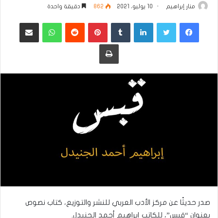
منار إبراهيم
10 يوليو، 2021
862
دقيقة واحدة
فيسبوك
تويتر
لينكدإن
بينتيريست
واتساب
مشاركة عبر البريد
طباعة
صدر حديثًا عن مركز الأدب العربي للنشر والتوزيع، كتاب نصوص
بعنوان “قبس”، للكاتب إبراهيم أحمد الجنيدل.