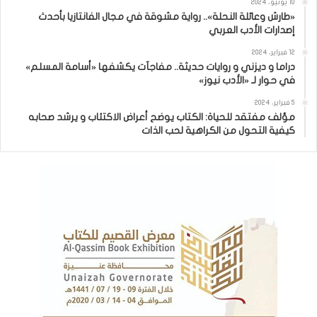
10 يونيو، 2024
«طارش وعائلة النحلة».. رواية مشوقة في مجال الفانتازيا بأحدث
إصدارات الأدب العربي
12 فبراير، 2024
دراما و ديزني و روايات حديثة.. مفاجآت يكشفها «أسامة المسلم»
في حوار لـ «الأدب نيوز»
5 فبراير، 2024
مؤلف مفتقد للحياة: الكتاب يوضح أعراض الاكتئاب و يرشد صحابه
كيفية التحول من الكراهية لحب الذات