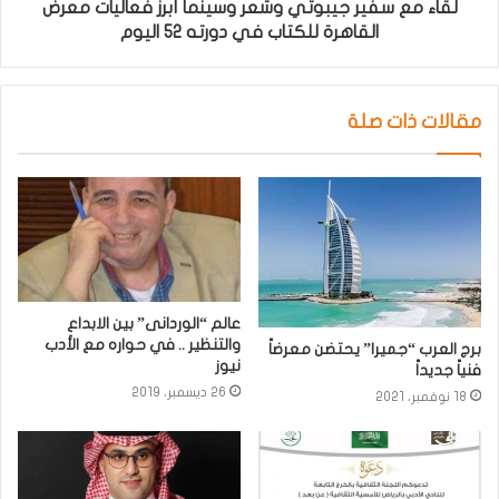
لقاء مع سفير جيبوتي وشعر وسينما أبرز فعاليات معرض
القاهرة للكتاب في دورته 52 اليوم
مقالات ذات صلة
عالم “الوردانى” بين الابداع
والتنظير .. في حواره مع الأدب
برج العرب “جميرا” يحتضن معرضاً
نيوز
فنياً جديداً
26 ديسمبر، 2019
18 نوفمبر، 2021