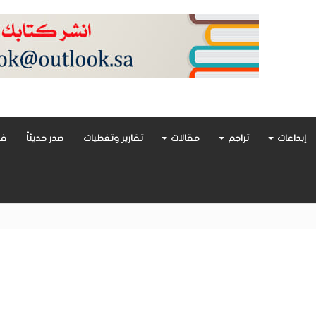
إبداعات
تراجم
مقالات
تقارير وتغطيات
صدر حديثاً
فن
أدب العربي تغوص في هشاشة الحب وصراعات الذات