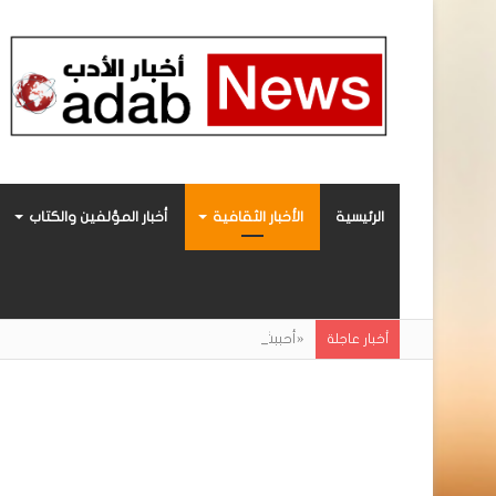
الرئيسية
الأخبار الثقافية
أخبار المؤلفين والكتاب
«أحببتُ فراشة».. رواية حديثة صادرة عن مركز ال
أخبار عاجلة