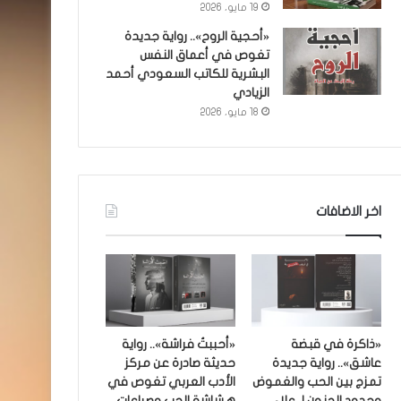
19 مايو، 2026
«أحجية الروح».. رواية جديدة
تغوص في أعماق النفس
البشرية للكاتب السعودي أحمد
الزيادي
18 مايو، 2026
اخر الاضافات
«ذاكرة في قبضة
«أحببتُ فراشة».. رواية
عاشق».. رواية جديدة
حديثة صادرة عن مركز
تمزج بين الحب والغموض
الأدب العربي تغوص في
وحدود الجنون لـ علاء
هشاشة الحب وصراعات