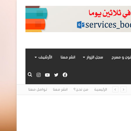
ون و مسرح
سجل الزوار
انشر معنا
الأرشيف
فيسبوك
تويتر
يوتيوب
انستقرام
بحث
الرئيسية
من نحن؟
انشر معنا
تواصل معنا
عن