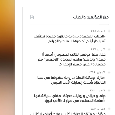
اخبار المؤلفين والكتاب
15 مايو، 2026
«الكتاب المفقود».. رواية فانتازية جديدة تكشف
أسرار دار أيتام تحاصرها اللعنات والجرائم
23 يناير، 2026
غدًا.. حفل توقيع الكاتب السعودي أحمد آل
حمدان وتدشين روايته الجديدة “الزمهرير” مع
خصم 50٪ على جميع الإصدارات
10 يونيو، 2024
«طارش وعائلة النحلة».. رواية مشوقة في مجال
الفانتازيا بأحدث إصدارات الأدب العربي
12 فبراير، 2024
دراما و ديزني و روايات حديثة.. مفاجآت يكشفها
«أسامة المسلم» في حوار لـ «الأدب نيوز»
5 فبراير، 2024
مؤلف مفتقد للحياة: الكتاب يوضح أعراض الاكتئاب