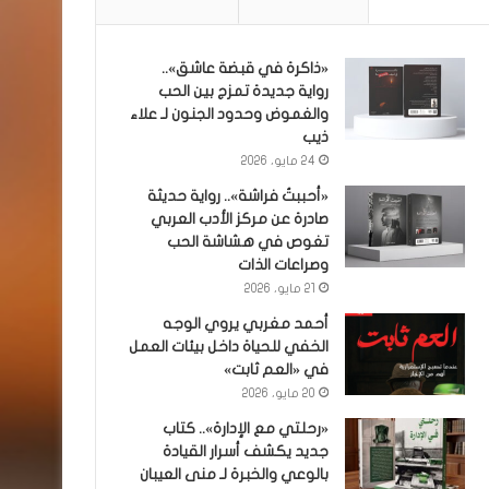
«ذاكرة في قبضة عاشق»..
رواية جديدة تمزج بين الحب
والغموض وحدود الجنون لـ علاء
ذيب
24 مايو، 2026
«أحببتُ فراشة».. رواية حديثة
صادرة عن مركز الأدب العربي
تغوص في هشاشة الحب
وصراعات الذات
21 مايو، 2026
أحمد مغربي يروي الوجه
الخفي للحياة داخل بيئات العمل
في «العم ثابت»
20 مايو، 2026
«رحلتي مع الإدارة».. كتاب
جديد يكشف أسرار القيادة
بالوعي والخبرة لـ منى العيبان