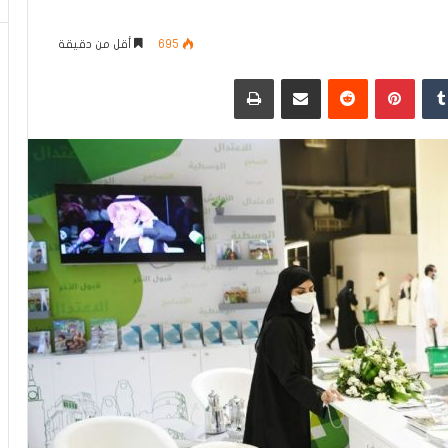
695
أقل من دقيقة
دإن
بينتيريست
مشاركة عبر البريد
طباعة