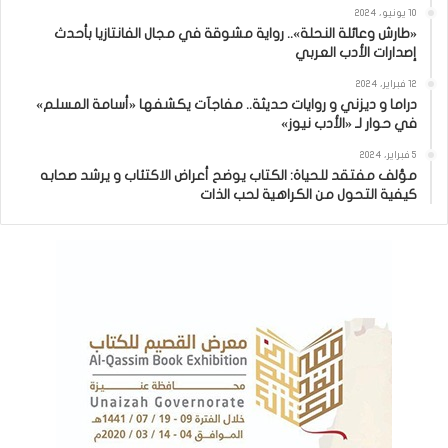
10 يونيو، 2024
«طارش وعائلة النحلة».. رواية مشوقة في مجال الفانتازيا بأحدث
إصدارات الأدب العربي
12 فبراير، 2024
دراما و ديزني و روايات حديثة.. مفاجآت يكشفها «أسامة المسلم»
في حوار لـ «الأدب نيوز»
5 فبراير، 2024
مؤلف مفتقد للحياة: الكتاب يوضح أعراض الاكتئاب و يرشد صحابه
كيفية التحول من الكراهية لحب الذات