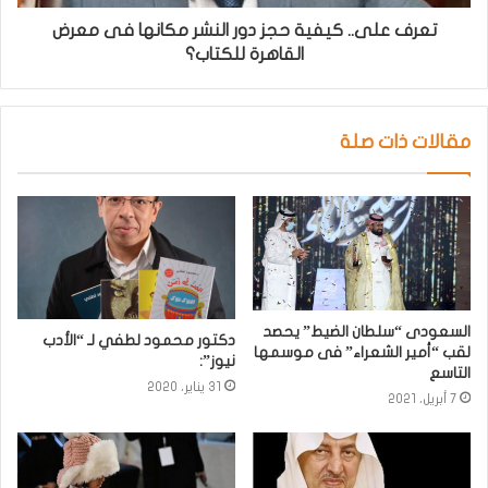
تعرف على.. كيفية حجز دور النشر مكانها فى معرض
القاهرة للكتاب؟
مقالات ذات صلة
السعودى “سلطان الضيط” يحصد
دكتور محمود لطفي لـ “الأدب
لقب “أمير الشعراء” فى موسمها
نيوز”:
التاسع
31 يناير، 2020
7 أبريل، 2021