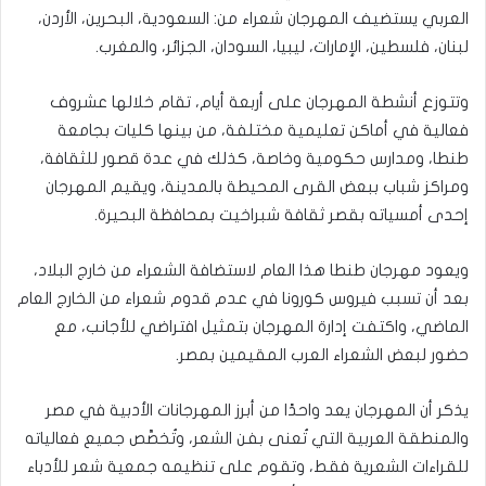
العربي يستضيف المهرجان شعراء من: السعودية، البحرين، الأردن،
لبنان، فلسطين، الإمارات، ليبيا، السودان، الجزائر، والمغرب.
وتتوزع أنشطة المهرجان على أربعة أيام، تقام خلالها عشروف
فعالية في أماكن تعليمية مختلفة، من بينها كليات بجامعة
طنطا، ومدارس حكومية وخاصة، كذلك في عدة قصور للثقافة،
ومراكز شباب ببعض القرى المحيطة بالمدينة، ويقيم المهرجان
إحدى أمسياته بقصر ثقافة شبراخيت بمحافظة البحيرة.
ويعود مهرجان طنطا هذا العام لاستضافة الشعراء من خارج البلاد،
بعد أن تسبب فيروس كورونا في عدم قدوم شعراء من الخارج العام
الماضي، واكتفت إدارة المهرجان بتمثيل افتراضي للأجانب، مع
حضور لبعض الشعراء العرب المقيمين بمصر.
يذكر أن المهرجان يعد واحدًا من أبرز المهرجانات الأدبية في مصر
والمنطقة العربية التي تُعنى بفن الشعر، وتُخصَّص جميع فعالياته
للقراءات الشعرية فقط، وتقوم على تنظيمه جمعية شعر للأدباء