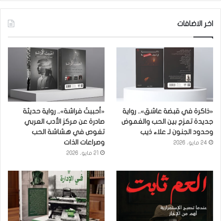
اخر الاضافات
«ذاكرة في قبضة عاشق».. رواية
«أحببتُ فراشة».. رواية حديثة
جديدة تمزج بين الحب والغموض
صادرة عن مركز الأدب العربي
وحدود الجنون لـ علاء ذيب
تغوص في هشاشة الحب
وصراعات الذات
24 مايو، 2026
21 مايو، 2026