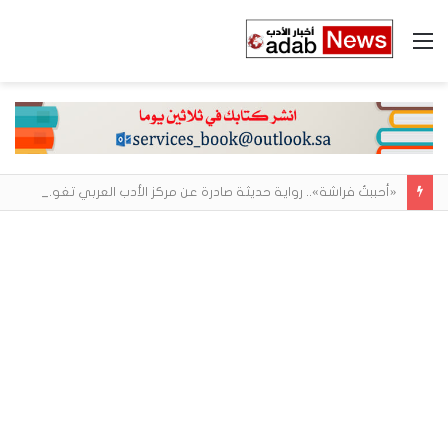
القائمة
«أحببتُ فراشة».. رواية حديثة صادرة عن مركز الأدب العربي تغوص في هشاشة الحب وصراعات الذات