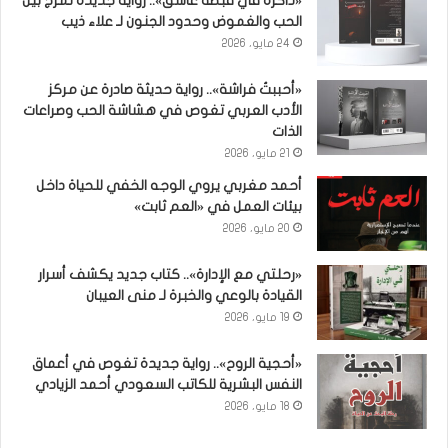
«ذاكرة في قبضة عاشق».. رواية جديدة تمزج بين
الحب والغموض وحدود الجنون لـ علاء ذيب
24 مايو، 2026
«أحببتُ فراشة».. رواية حديثة صادرة عن مركز
الأدب العربي تغوص في هشاشة الحب وصراعات
الذات
21 مايو، 2026
أحمد مغربي يروي الوجه الخفي للحياة داخل
بيئات العمل في «العم ثابت»
20 مايو، 2026
«رحلتي مع الإدارة».. كتاب جديد يكشف أسرار
القيادة بالوعي والخبرة لـ منى العيبان
19 مايو، 2026
«أحجية الروح».. رواية جديدة تغوص في أعماق
النفس البشرية للكاتب السعودي أحمد الزيادي
18 مايو، 2026