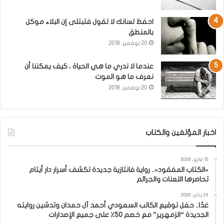
احفظ لسانك لا تقول فتبتلى إن البلاء موكل
بالمنطق
20 نوفمبر، 2018
عندما لا ندري ما هي الحياة ، كيف يمكننا أن
نعرف ما هو الموت
20 نوفمبر، 2018
اخبار المؤلفين والكتاب
15 مايو، 2026
«الكتاب المفقود».. رواية فانتازية جديدة تكشف أسرار دار أيتام
تحاصرها اللعنات والجرائم
23 يناير، 2026
غدًا.. حفل توقيع الكاتب السعودي أحمد آل حمدان وتدشين روايته
الجديدة “الزمهرير” مع خصم 50٪ على جميع الإصدارات