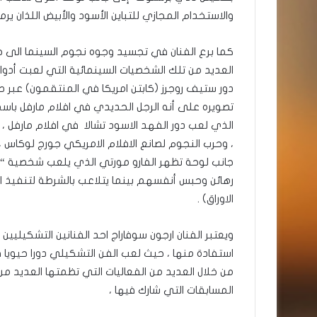
والاستخدام المجازي للتباين الأسود والأبيض اللذان يرم
كما برع الفنان في تجسيد وجوه نجوم السينما الى جا
العديد من تلك الشخصيات السينمائية التي لعبت أدوار
دور ستيف روجرز (كابتن امريكا في المنتقمون) عبر صو
تصويره على أنه الرجل الحديدي في افلام مارفل باسم
الذي لعب دور الفهد الاسود تشالا في افلام مارفل ، و
، وحرب النجوم لصانع الافلام الامريكي جورج لوكاس 
جانب لوحة تظهر الفارو مورتي الذي يلعب شخصية “ال
رهائن وحبس أنفسهم بينما يتلاعب بالشرطة لتنفيذ 
الاوراق) .
ويعتبر الفنان ارجون سوفاراج احد الفنانين التشكيل
استفادة منها ، حيث لعب الفن التشكيلي دورا حيويا ف
من خلال العديد من الفعاليات التي تظمتها العديد م
المسابقات التي شارك فيها ،