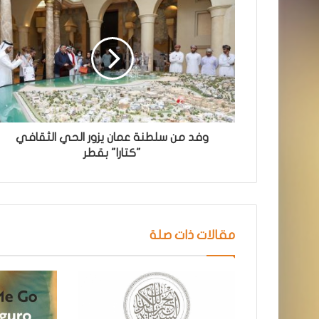
وفد من سلطنة عمان يزور الحي الثقافي
"كتارا" بقطر
مقالات ذات صلة