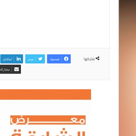
فيسبوك
تويتر
لينكدإن
شاركها
مشاركة ع