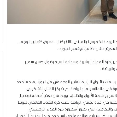
افتتحت المؤسسة العامة للحي الثقافي “كتارا” صباح اليوم (الخميس) بالمبنى (18) بكتارا ، معرض “تعابير الوجه –
نوفمبر الجاري .
 إدارة الموارد البشرية وسعادة السيد رضوان حسن سفير
لرياضة .
ى ، يبرز المعرض الذي يضم نحو 20 لوحة رسمت بالألوان الزيتية، تعابير الوجه في فن البورتريه، معتمدة
ي عالمالسينما والرياضة، حيث ركز الفنان التشكيلي
ملامح بواسطة الألوان والظلال، وربط في بعض أعماله تفاصيل
خية في حياة نجمي الرياضة لاعب كرة القدم العالمي ليونيل
والتفاصيل التي تصور أسطورة كرة القدم الارجنتيني
هير كريستيانو رونالدو والذي استخدم فيها تقنية التفضيل