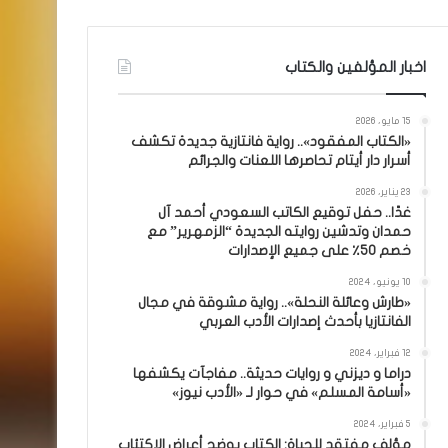
اخبار المؤلفين والكتاب
15 مايو، 2026
«الكتاب المفقود».. رواية فانتازية جديدة تكشف
أسرار دار أيتام تحاصرها اللعنات والجرائم
23 يناير، 2026
غدًا.. حفل توقيع الكاتب السعودي أحمد آل
حمدان وتدشين روايته الجديدة “الزمهرير” مع
خصم 50٪ على جميع الإصدارات
10 يونيو، 2024
«طارش وعائلة النحلة».. رواية مشوقة في مجال
الفانتازيا بأحدث إصدارات الأدب العربي
12 فبراير، 2024
دراما و ديزني و روايات حديثة.. مفاجآت يكشفها
«أسامة المسلم» في حوار لـ «الأدب نيوز»
5 فبراير، 2024
مؤلف مفتقد للحياة: الكتاب يوضح أعراض الاكتئاب