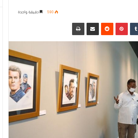
590
دقيقة واحدة
دإن
بينتيريست
مشاركة عبر البريد
طباعة