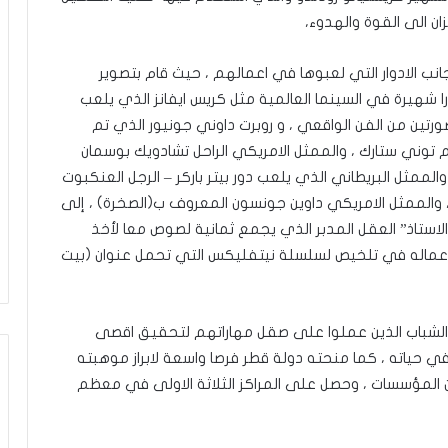
زان الى القوة والهدوء،
نب الادوار التي لعبوها في اعمالهم ، حيث قام بتصوير
ا شهيرة في السينما العالمية مثل كريس ايفانز الذي يلعب
رتين من الفن الواقعي ، و روبرت داوني جونيور الذي تم
 توني ستارك ، والممثل الامريكي الراحل تشادويك بوسمان
الممثل البريطاني الذي يلعب دور بيتر باركر – الرجل العنكبوت
، والممثل الامريكي داوين جونسون المعروف ب(الصخرة) ، إلى
استاذ” العقل المدبر الذي يجمع ثمانية لصوص معا لأخذ
اعماله في تلخيص لسلسلة نيتفليكس التي تحمل عنوان (بيت
يين الشباب الذين عملوا على صقل مهاراتهم لتحقيق اقصى
ي حياته ، كما منحته دولة قطر فرصا واسعة لابراز موهبته
ن المؤسسات ، وحصل على المراكز الثلاثة الاولى في معظم