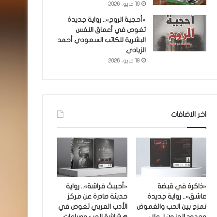
19 مايو، 2026
«أحجية الروح».. رواية جديدة
تغوص في أعماق النفس
البشرية للكاتب السعودي أحمد
الزيادي
18 مايو، 2026
اخر الاضافات
«ذاكرة في قبضة
«أحببتُ فراشة».. رواية
عاشق».. رواية جديدة
حديثة صادرة عن مركز
تمزج بين الحب والغموض
الأدب العربي تغوص في
وحدود الجنون لـ علاء
هشاشة الحب وصراعات