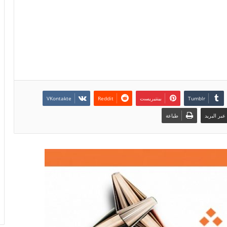
بينتيريست
بر البريد
طباعة