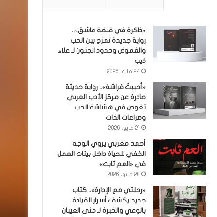
«ذاكرة في قبضة عاشق»..
رواية جديدة تمزج بين الحب
والغموض وحدود الجنون لـ علاء
ذيب
24 مايو، 2026
«أحببتُ فراشة».. رواية حديثة
صادرة عن مركز الأدب العربي
تغوص في هشاشة الحب
وصراعات الذات
21 مايو، 2026
أحمد مغربي يروي الوجه
الخفي للحياة داخل بيئات العمل
في «العم ثابت»
20 مايو، 2026
«رحلتي مع الإدارة».. كتاب
جديد يكشف أسرار القيادة
بالوعي والخبرة لـ منى العيبان