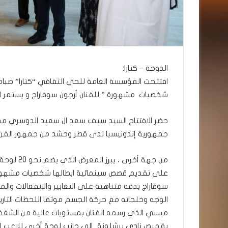
الدوحة – كتارا:
شخصيات مشهورة ” للفنان أرجون سوفاراج و يستمر المعرض حتى 25 من 
حضر الافتتاح السيد سيف سعد ال سعيد الدوسري مدير
جمهورية إندونيسيا لدى قطر وحشد من جمهور الفن وا
من جهة أخر
على تقديم قصص سينمائية ابطالها شخصيات مشهورة ف
سوفاراج بدقة متناهية على التعابير والانفعالات وال
الوجه وخلجاته مع حركة الجسم موثقا اللحظات التاري
ميسي الذي رسمه الفنان بمستويات عالية من الشغف 
بقميص نادي برشلونة إلى جانب لوحة أخرى للاعب الش