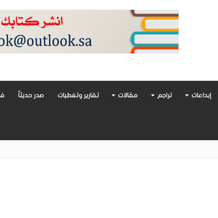
إبداعات
تراجم
مقالات
تقارير وتغطيات
صدر حديثاً
فن
أدب العربي تغوص في هشاشة الحب وصراعات الذات