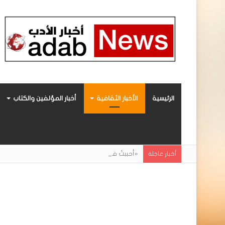
الرئيسية
الأخبار الثقافية
أخبار المؤلفين والكتاب
«أحببتُ فراشة».. رواية حديثة صادرة عن مركز ال
أخبار عاجلة