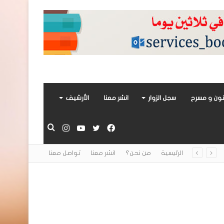
ون و مسرح
سجل الزوار
انشر معنا
الأرشيف
فيسبوك
تويتر
يوتيوب
انستقرام
بحث
الرئيسية
من نحن؟
انشر معنا
تواصل معنا
عن