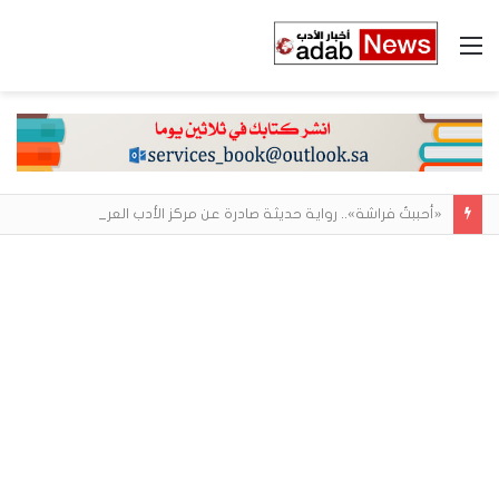
القائمة
«أحببتُ فراشة».. رواية حديثة صادرة عن مركز الأدب العربي تغوص في هشاشة الحب وصراعات الذات