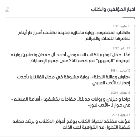
اخبار المؤلفين والكتاب
15 مايو، 2026
«الكتاب المفقود».. رواية فانتازية جديدة تكشف أسرار دار أيتام
تحاصرها اللعنات والجرائم
23 يناير، 2026
غدًا.. حفل توقيع الكاتب السعودي أحمد آل حمدان وتدشين روايته
الجديدة “الزمهرير” مع خصم 50٪ على جميع الإصدارات
10 يونيو، 2024
«طارش وعائلة النحلة».. رواية مشوقة في مجال الفانتازيا بأحدث
إصدارات الأدب العربي
12 فبراير، 2024
دراما و ديزني و روايات حديثة.. مفاجآت يكشفها «أسامة المسلم»
في حوار لـ «الأدب نيوز»
5 فبراير، 2024
مؤلف مفتقد للحياة: الكتاب يوضح أعراض الاكتئاب و يرشد صحابه
كيفية التحول من الكراهية لحب الذات