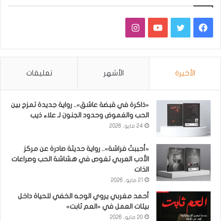
فيسبوك
تويتر
يوتيوب
انستقرام
الأخيرة
الأشهر
تعليقات
«ذاكرة في قبضة عاشق».. رواية جديدة تمزج بين
الحب والغموض وحدود الجنون لـ علاء ذيب
24 مايو، 2026
«أحببتُ فراشة».. رواية حديثة صادرة عن مركز
الأدب العربي تغوص في هشاشة الحب وصراعات
الذات
21 مايو، 2026
أحمد مغربي يروي الوجه الخفي للحياة داخل
بيئات العمل في «العم ثابت»
20 مايو، 2026