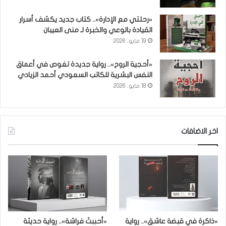
«رحلتي مع الإدارة».. كتاب جديد يكشف أسرار
القيادة بالوعي والخبرة لـ منى العيبان
19 مايو، 2026
«أحجية الروح».. رواية جديدة تغوص في أعماق
النفس البشرية للكاتب السعودي أحمد الزيادي
18 مايو، 2026
اخر الاضافات
«ذاكرة في قبضة عاشق».. رواية
«أحببتُ فراشة».. رواية حديثة