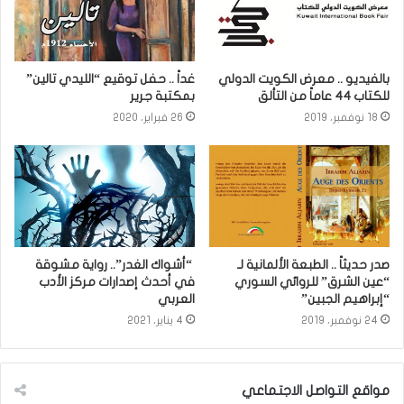
بالفيديو .. معرض الكويت الدولي
غداً .. حفل توقيع “الليدي تالين”
للكتاب 44 عاماً من التألق
بمكتبة جرير
18 نوفمبر، 2019
26 فبراير، 2020
صدر حديثاً .. الطبعة الألمانية لـ
“أشواك الغدر”.. رواية مشوقة
“عين الشرق” للروائي السوري
في أحدث إصدارات مركز الأدب
“إبراهيم الجبين”
العربي
24 نوفمبر، 2019
4 يناير، 2021
مواقع التواصل الاجتماعي