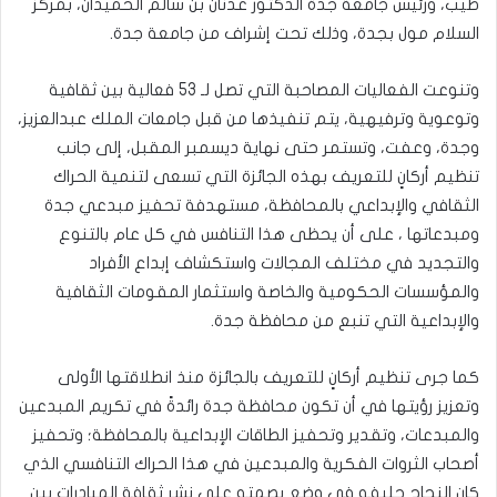
طيب، ورئيس جامعة جدة الدكتور عدنان بن سالم الحميدان، بمركز
السلام مول بجدة، وذلك تحت إشراف من جامعة جدة.
وتنوعت الفعاليات المصاحبة التي تصل لـ 53 فعالية بين ثقافية
وتوعوية وترفيهية، يتم تنفيذها من قبل جامعات الملك عبدالعزيز،
وجدة، وعفت، وتستمر حتى نهاية ديسمبر المقبل، إلى جانب
تنظيم أركانٍ للتعريف بهذه الجائزة التي تسعى لتنمية الحراك
الثقافي والإبداعي بالمحافظة، مستهدفة تحفيز مبدعي جدة
ومبدعاتها ، على أن يحظى هذا التنافس في كل عام بالتنوع
والتجديد في مختلف المجالات واستكشاف إبداع الأفراد
والمؤسسات الحكومية والخاصة واستثمار المقومات الثقافية
والإبداعية التي تنبع من محافظة جدة.
كما جرى تنظيم أركانٍ للتعريف بالجائزة منذ انطلاقتها الأولى
وتعزيز رؤيتها في أن تكون محافظة جدة رائدةً في تكريم المبدعين
والمبدعات، وتقدير وتحفيز الطاقات الإبداعية بالمحافظة؛ وتحفيز
أصحاب الثروات الفكرية والمبدعين في هذا الحراك التنافسي الذي
كان النجاح حليفه في وضع بصمته على نشر ثقافة المبادرات بين