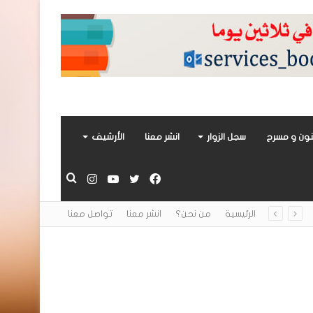
ون و مسرح
سجل الزوار
انشر معنا
الأرشيف
فيسبوك
تويتر
يوتيوب
انستقرام
بحث
الرئيسية
من نحن؟
انشر معنا
تواصل معنا
عن