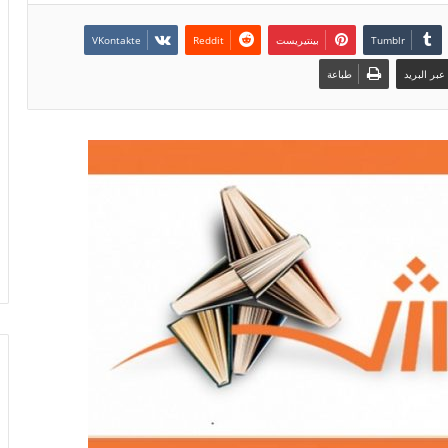
بينتيريست
بر البريد
طباعة