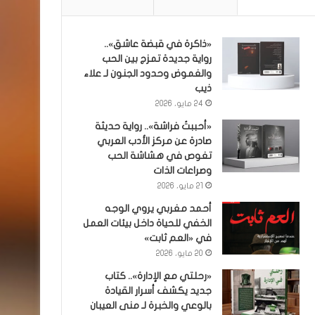
«ذاكرة في قبضة عاشق»..
رواية جديدة تمزج بين الحب
والغموض وحدود الجنون لـ علاء
ذيب
24 مايو، 2026
«أحببتُ فراشة».. رواية حديثة
صادرة عن مركز الأدب العربي
تغوص في هشاشة الحب
وصراعات الذات
21 مايو، 2026
أحمد مغربي يروي الوجه
الخفي للحياة داخل بيئات العمل
في «العم ثابت»
20 مايو، 2026
«رحلتي مع الإدارة».. كتاب
جديد يكشف أسرار القيادة
بالوعي والخبرة لـ منى العيبان