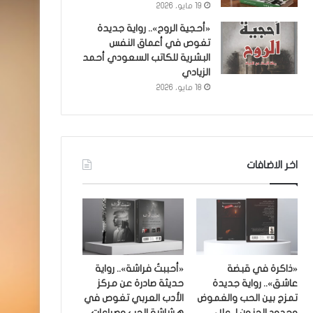
19 مايو، 2026
«أحجية الروح».. رواية جديدة
تغوص في أعماق النفس
البشرية للكاتب السعودي أحمد
الزيادي
18 مايو، 2026
اخر الاضافات
«ذاكرة في قبضة
«أحببتُ فراشة».. رواية
عاشق».. رواية جديدة
حديثة صادرة عن مركز
تمزج بين الحب والغموض
الأدب العربي تغوص في
وحدود الجنون لـ علاء
هشاشة الحب وصراعات