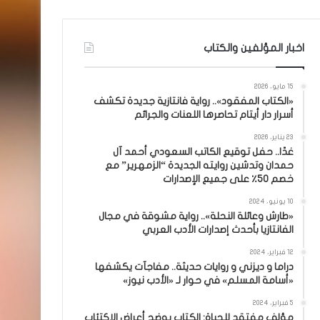
اخبار المؤلفين والكتاب
15 مايو، 2026
«الكتاب المفقود».. رواية فانتازية جديدة تكشف
أسرار دار أيتام تحاصرها اللعنات والجرائم
23 يناير، 2026
غدًا.. حفل توقيع الكاتب السعودي أحمد آل
حمدان وتدشين روايته الجديدة “الزمهرير” مع
خصم 50٪ على جميع الإصدارات
10 يونيو، 2024
«طارش وعائلة النحلة».. رواية مشوقة في مجال
الفانتازيا بأحدث إصدارات الأدب العربي
12 فبراير، 2024
دراما و ديزني و روايات حديثة.. مفاجآت يكشفها
«أسامة المسلم» في حوار لـ «الأدب نيوز»
5 فبراير، 2024
مؤلف مفتقد للحياة: الكتاب يوضح أعراض الاكتئاب