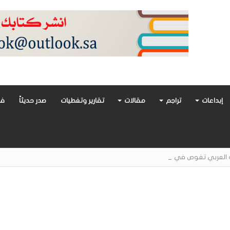
إبداعات
تراجم
مقالات
تقارير وتغطيات
صدر حديثاً
فن
أدب العربي تغوص في هشاشة الحب وصراعات الذات