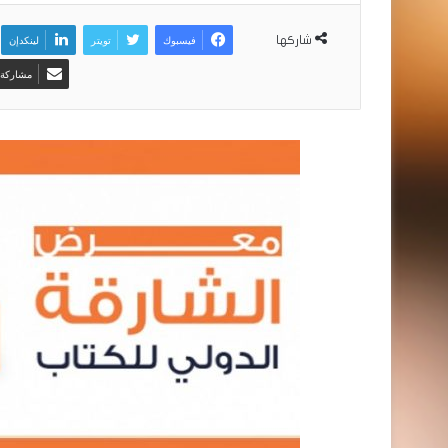
فيسبوك
تويتر
لينكدإن
شاركها
مشاركة ع