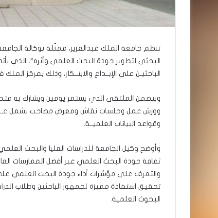
تنظم جامعة الملك عبدالعزيز، ممثّلة بوكالة الجامعة ل
البحثي لتطوير جودة البحث العلمي وأثره”، الذي يأتي 
الباحثيـن على الإبــداع والابتــكار، وذلك بمركز الملك
ويتضمن الملتقى الذي يستمر يومين ويشارك به متحد
وورش عمل وجلسات نقاش ومعرض مصاحب يشمل عـرض أد
وقواعد البيانات العلميــة.
وأوضح وكيل الجامعة للدراسات العليا والبحث العلمي
ثقافة جودة البحث العلمي عبر أفضل الممارسات العالم
والتعرف على مؤشرات أداء جودة البحث العلمي عل
تحقيق استفادة مميزة لجمهور الباحثين وطلاب الدراس
البحوث العلمية.