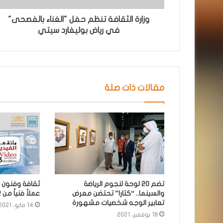
وزارة الثقافة تنظم حفل "الغناء بالفصحى"
في رياض بوليفارد سيتي
مقالات ذات صلة
تضم 20 لوحة لنجوم الرياضة
والسينما.. “كتارا” تحتضن معرض
عملاً فنياً من ٣٢ دولة
تعابير الوجه شخصيات مشهورة
14 مايو، 2021
18 نوفمبر، 2021