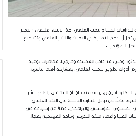
لدراسات العليا والبحث العلمي، غدًا الاثنين، ملتقى “التميز
تعزيزًا لدعم التميز فــي البحــث والنشـر العلمي وتشـجيع
 فيصل للمؤتمرات.
ثون وخبراء من داخل المملكة وخارجها، محاضرات نوعية
وات تطويـر البحـث العلمي، بمشاركة أهـم الناشرين
، الدكتور أمين بن يوسف نعمان، أن الملتقى يتطلع لنشر
ية، فضلًا عن تبادل التجارب الناجحة في النشر العلمي
ى المستوى المؤسسي والبرامجي، فضلاً عن إسهامه في
ات العليا وأعضاء هيئة التدريس وكافة المهتمين بمجال