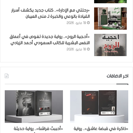
«رحلتي مع الإدارة».. كتاب جديد يكشف أسرار
القيادة بالوعي والخبرة لـ منى العيبان
19 مايو، 2026
«أحجية الروح».. رواية جديدة تغوص في أعماق
النفس البشرية للكاتب السعودي أحمد الزيادي
18 مايو، 2026
اخر الاضافات
«ذاكرة في قبضة عاشق».. رواية
«أحببتُ فراشة».. رواية حديثة