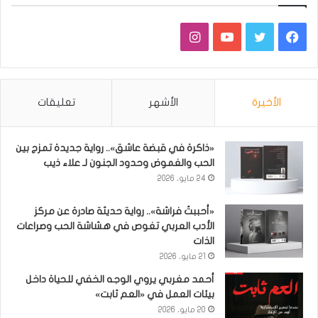
فيسبوك
تويتر
يوتيوب
انستقرام
الأخيرة
الأشهر
تعليقات
«ذاكرة في قبضة عاشق».. رواية جديدة تمزج بين
الحب والغموض وحدود الجنون لـ علاء ذيب
24 مايو، 2026
«أحببتُ فراشة».. رواية حديثة صادرة عن مركز
الأدب العربي تغوص في هشاشة الحب وصراعات
الذات
21 مايو، 2026
أحمد مغربي يروي الوجه الخفي للحياة داخل
بيئات العمل في «العم ثابت»
20 مايو، 2026