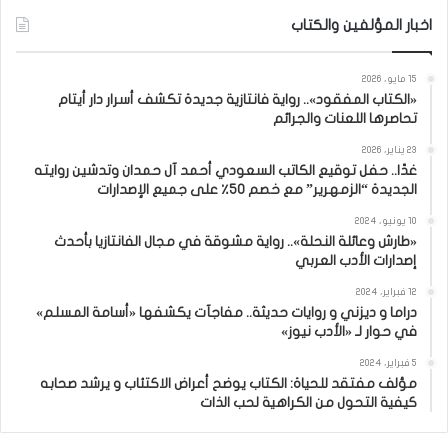
اخبار المؤلفين والكتاب
15 مايو، 2026
«الكتاب المفقود».. رواية فانتازية جديدة تكشف أسرار دار أيتام
تحاصرها اللعنات والجرائم
23 يناير، 2026
غدًا.. حفل توقيع الكاتب السعودي أحمد آل حمدان وتدشين روايته
الجديدة “الزمهرير” مع خصم 50٪ على جميع الإصدارات
10 يونيو، 2024
«طارش وعائلة النحلة».. رواية مشوقة في مجال الفانتازيا بأحدث
إصدارات الأدب العربي
12 فبراير، 2024
دراما و ديزني و روايات حديثة.. مفاجآت يكشفها «أسامة المسلم»
في حوار لـ «الأدب نيوز»
5 فبراير، 2024
مؤلف مفتقد للحياة: الكتاب يوضح أعراض الاكتئاب و يرشد صحابه
كيفية التحول من الكراهية لحب الذات