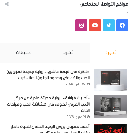
مواقع التواصل الاجتماعي
فيسبوك
تويتر
يوتيوب
انستقرام
الأخيرة
الأشهر
تعليقات
«ذاكرة في قبضة عاشق».. رواية جديدة تمزج بين
الحب والغموض وحدود الجنون لـ علاء ذيب
24 مايو، 2026
«أحببتُ فراشة».. رواية حديثة صادرة عن مركز
الأدب العربي تغوص في هشاشة الحب وصراعات
الذات
21 مايو، 2026
أحمد مغربي يروي الوجه الخفي للحياة داخل
بيئات العمل في «العم ثابت»