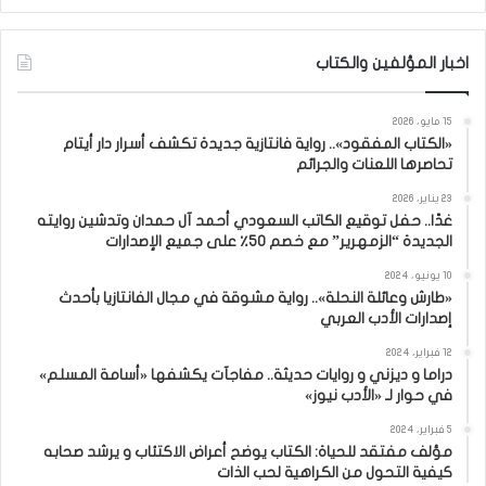
اخبار المؤلفين والكتاب
15 مايو، 2026
«الكتاب المفقود».. رواية فانتازية جديدة تكشف أسرار دار أيتام
تحاصرها اللعنات والجرائم
23 يناير، 2026
غدًا.. حفل توقيع الكاتب السعودي أحمد آل حمدان وتدشين روايته
الجديدة “الزمهرير” مع خصم 50٪ على جميع الإصدارات
10 يونيو، 2024
«طارش وعائلة النحلة».. رواية مشوقة في مجال الفانتازيا بأحدث
إصدارات الأدب العربي
12 فبراير، 2024
دراما و ديزني و روايات حديثة.. مفاجآت يكشفها «أسامة المسلم»
في حوار لـ «الأدب نيوز»
5 فبراير، 2024
مؤلف مفتقد للحياة: الكتاب يوضح أعراض الاكتئاب و يرشد صحابه
كيفية التحول من الكراهية لحب الذات