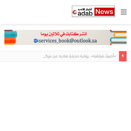
القائمة
«أحببتُ فراشة».. رواية حديثة صادرة عن مركز الأدب العربي تغوص في هشاشة الحب وصراعات الذات