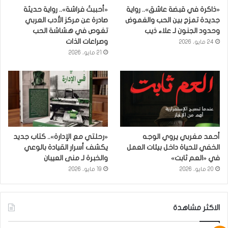
«ذاكرة في قبضة عاشق».. رواية
«أحببتُ فراشة».. رواية حديثة
جديدة تمزج بين الحب والغموض
صادرة عن مركز الأدب العربي
وحدود الجنون لـ علاء ذيب
تغوص في هشاشة الحب
وصراعات الذات
24 مايو، 2026
21 مايو، 2026
أحمد مغربي يروي الوجه
«رحلتي مع الإدارة».. كتاب جديد
الخفي للحياة داخل بيئات العمل
يكشف أسرار القيادة بالوعي
في «العم ثابت»
والخبرة لـ منى العيبان
20 مايو، 2026
19 مايو، 2026
الاكثر مشاهدة