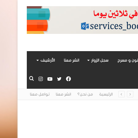
ون و مسرح
سجل الزوار
انشر معنا
الأرشيف
فيسبوك
تويتر
يوتيوب
انستقرام
بحث
الرئيسية
من نحن؟
انشر معنا
تواصل معنا
عن