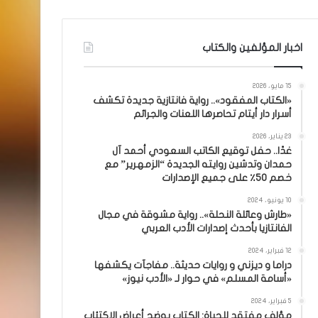
اخبار المؤلفين والكتاب
15 مايو، 2026
«الكتاب المفقود».. رواية فانتازية جديدة تكشف
أسرار دار أيتام تحاصرها اللعنات والجرائم
23 يناير، 2026
غدًا.. حفل توقيع الكاتب السعودي أحمد آل
حمدان وتدشين روايته الجديدة “الزمهرير” مع
خصم 50٪ على جميع الإصدارات
10 يونيو، 2024
«طارش وعائلة النحلة».. رواية مشوقة في مجال
الفانتازيا بأحدث إصدارات الأدب العربي
12 فبراير، 2024
دراما و ديزني و روايات حديثة.. مفاجآت يكشفها
«أسامة المسلم» في حوار لـ «الأدب نيوز»
5 فبراير، 2024
مؤلف مفتقد للحياة: الكتاب يوضح أعراض الاكتئاب