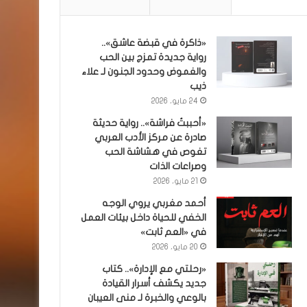
«ذاكرة في قبضة عاشق»..
رواية جديدة تمزج بين الحب
والغموض وحدود الجنون لـ علاء
ذيب
24 مايو، 2026
«أحببتُ فراشة».. رواية حديثة
صادرة عن مركز الأدب العربي
تغوص في هشاشة الحب
وصراعات الذات
21 مايو، 2026
أحمد مغربي يروي الوجه
الخفي للحياة داخل بيئات العمل
في «العم ثابت»
20 مايو، 2026
«رحلتي مع الإدارة».. كتاب
جديد يكشف أسرار القيادة
بالوعي والخبرة لـ منى العيبان