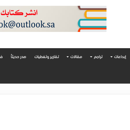
إبداعات
تراجم
مقالات
تقارير وتغطيات
صدر حديثاً
فن
أدب العربي تغوص في هشاشة الحب وصراعات الذات