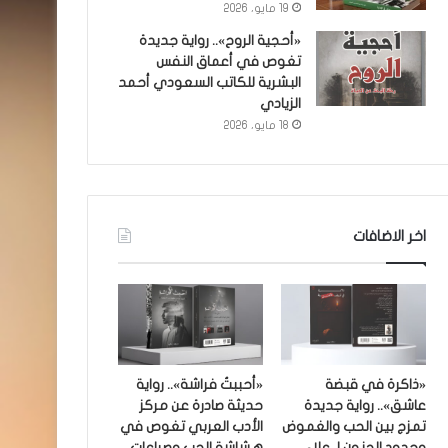
19 مايو، 2026
«أحجية الروح».. رواية جديدة
تغوص في أعماق النفس
البشرية للكاتب السعودي أحمد
الزيادي
18 مايو، 2026
اخر الاضافات
«ذاكرة في قبضة
«أحببتُ فراشة».. رواية
عاشق».. رواية جديدة
حديثة صادرة عن مركز
تمزج بين الحب والغموض
الأدب العربي تغوص في
وحدود الجنون لـ علاء
هشاشة الحب وصراعات