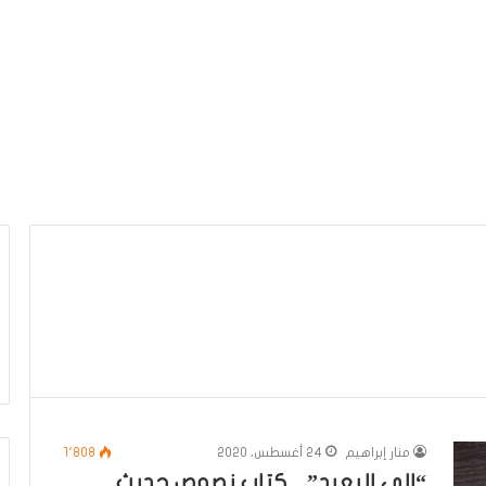
منار إبراهيم
24 أغسطس، 2020
1٬808
“إلى البعيد” .. كتاب نصوص حديث