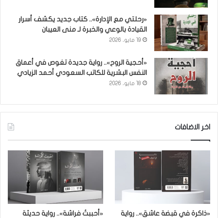
«رحلتي مع الإدارة».. كتاب جديد يكشف أسرار
القيادة بالوعي والخبرة لـ منى العيبان
19 مايو، 2026
«أحجية الروح».. رواية جديدة تغوص في أعماق
النفس البشرية للكاتب السعودي أحمد الزيادي
18 مايو، 2026
اخر الاضافات
«ذاكرة في قبضة عاشق».. رواية
«أحببتُ فراشة».. رواية حديثة