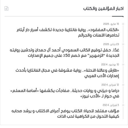
اخبار المؤلفين والكتاب
15 مايو، 2026
«الكتاب المفقود».. رواية فانتازية جديدة تكشف أسرار دار أيتام
تحاصرها اللعنات والجرائم
23 يناير، 2026
غدًا.. حفل توقيع الكاتب السعودي أحمد آل حمدان وتدشين روايته
الجديدة “الزمهرير” مع خصم 50٪ على جميع الإصدارات
10 يونيو، 2024
«طارش وعائلة النحلة».. رواية مشوقة في مجال الفانتازيا بأحدث
إصدارات الأدب العربي
12 فبراير، 2024
دراما و ديزني و روايات حديثة.. مفاجآت يكشفها «أسامة المسلم»
في حوار لـ «الأدب نيوز»
5 فبراير، 2024
مؤلف مفتقد للحياة: الكتاب يوضح أعراض الاكتئاب و يرشد صحابه
كيفية التحول من الكراهية لحب الذات