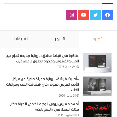
فيسبوك
تويتر
يوتيوب
انستقرام
الأخيرة
الأشهر
تعليقات
«ذاكرة في قبضة عاشق».. رواية جديدة تمزج بين
الحب والغموض وحدود الجنون لـ علاء ذيب
24 مايو، 2026
«أحببتُ فراشة».. رواية حديثة صادرة عن مركز
الأدب العربي تغوص في هشاشة الحب وصراعات
الذات
21 مايو، 2026
أحمد مغربي يروي الوجه الخفي للحياة داخل
بيئات العمل في «العم ثابت»
20 مايو، 2026