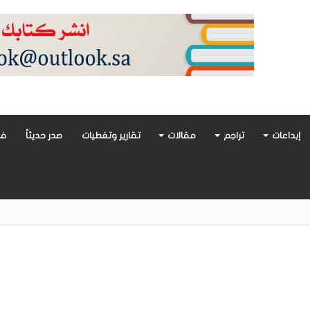
إبداعات
تراجم
مقالات
تقارير وتغطيات
صدر حديثاً
فن
أدب العربي تغوص في هشاشة الحب وصراعات الذات