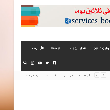
ون و مسرح
سجل الزوار
انشر معنا
الأرشيف
فيسبوك
تويتر
يوتيوب
انستقرام
بحث
الرئيسية
من نحن؟
انشر معنا
تواصل معنا
عن