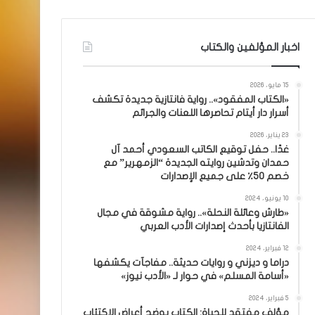
اخبار المؤلفين والكتاب
15 مايو، 2026
«الكتاب المفقود».. رواية فانتازية جديدة تكشف
أسرار دار أيتام تحاصرها اللعنات والجرائم
23 يناير، 2026
غدًا.. حفل توقيع الكاتب السعودي أحمد آل
حمدان وتدشين روايته الجديدة “الزمهرير” مع
خصم 50٪ على جميع الإصدارات
10 يونيو، 2024
«طارش وعائلة النحلة».. رواية مشوقة في مجال
الفانتازيا بأحدث إصدارات الأدب العربي
12 فبراير، 2024
دراما و ديزني و روايات حديثة.. مفاجآت يكشفها
«أسامة المسلم» في حوار لـ «الأدب نيوز»
5 فبراير، 2024
مؤلف مفتقد للحياة: الكتاب يوضح أعراض الاكتئاب