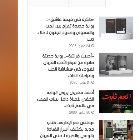
«ذاكرة في قبضة عاشق»..
رواية جديدة تمزج بين الحب
والغموض وحدود الجنون لـ علاء
ذيب
24 مايو، 2026
«أحببتُ فراشة».. رواية حديثة
صادرة عن مركز الأدب العربي
تغوص في هشاشة الحب
وصراعات الذات
21 مايو، 2026
أحمد مغربي يروي الوجه
الخفي للحياة داخل بيئات العمل
في «العم ثابت»
20 مايو، 2026
«رحلتي مع الإدارة».. كتاب
جديد يكشف أسرار القيادة
بالوعي والخبرة لـ منى العيبان