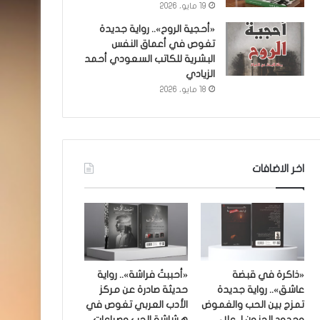
19 مايو، 2026
«أحجية الروح».. رواية جديدة
تغوص في أعماق النفس
البشرية للكاتب السعودي أحمد
الزيادي
18 مايو، 2026
اخر الاضافات
«ذاكرة في قبضة
«أحببتُ فراشة».. رواية
عاشق».. رواية جديدة
حديثة صادرة عن مركز
تمزج بين الحب والغموض
الأدب العربي تغوص في
وحدود الجنون لـ علاء
هشاشة الحب وصراعات