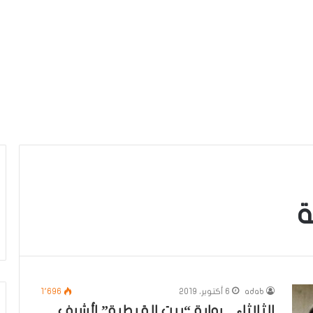
ة
adab
6 أكتوبر، 2019
1٬696
الثلاثاء .. رواية “بيت القبطية” لأشرف