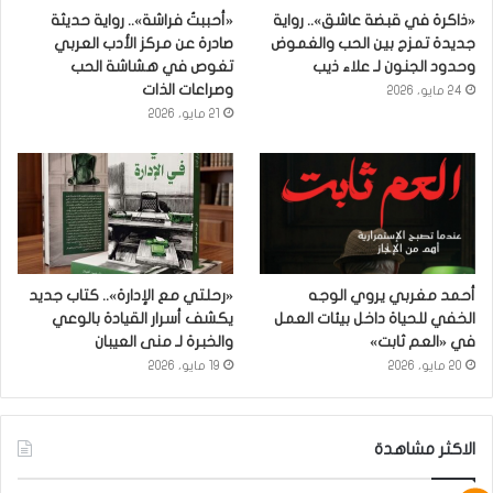
«ذاكرة في قبضة عاشق».. رواية
«أحببتُ فراشة».. رواية حديثة
جديدة تمزج بين الحب والغموض
صادرة عن مركز الأدب العربي
وحدود الجنون لـ علاء ذيب
تغوص في هشاشة الحب
وصراعات الذات
24 مايو، 2026
21 مايو، 2026
أحمد مغربي يروي الوجه
«رحلتي مع الإدارة».. كتاب جديد
الخفي للحياة داخل بيئات العمل
يكشف أسرار القيادة بالوعي
في «العم ثابت»
والخبرة لـ منى العيبان
20 مايو، 2026
19 مايو، 2026
الاكثر مشاهدة