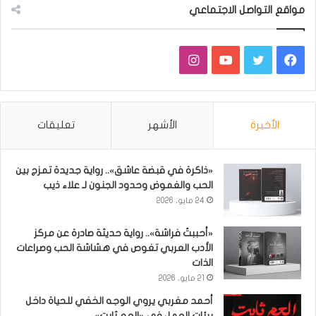
مواقع التواصل الاجتماعي
فيسبوك
تويتر
يوتيوب
انستقرام
الأخيرة
الأشهر
تعليقات
«ذاكرة في قبضة عاشق».. رواية جديدة تمزج بين
الحب والغموض وحدود الجنون لـ علاء ذيب
24 مايو، 2026
«أحببتُ فراشة».. رواية حديثة صادرة عن مركز
الأدب العربي تغوص في هشاشة الحب وصراعات
الذات
21 مايو، 2026
أحمد مغربي يروي الوجه الخفي للحياة داخل
بيئات العمل في «العم ثابت»