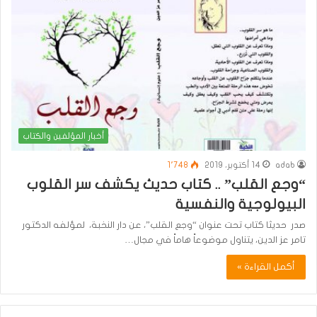
أخبار المؤلفين والكتاب
adab
14 أكتوبر، 2019
1٬748
“وجع القلب” .. كتاب حديث يكشف سر القلوب
البيولوجية والنفسية
صدر حديثا كتاب تحت عنوان “وجع القلب”، عن دار النخبة، لمؤلفه الدكتور
تامر عز الدين، يتناول موضوعاً هاماً في مجال…
أكمل القراءة »