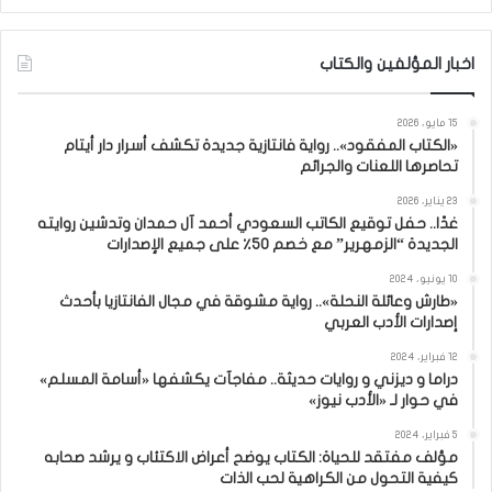
اخبار المؤلفين والكتاب
15 مايو، 2026
«الكتاب المفقود».. رواية فانتازية جديدة تكشف أسرار دار أيتام
تحاصرها اللعنات والجرائم
23 يناير، 2026
غدًا.. حفل توقيع الكاتب السعودي أحمد آل حمدان وتدشين روايته
الجديدة “الزمهرير” مع خصم 50٪ على جميع الإصدارات
10 يونيو، 2024
«طارش وعائلة النحلة».. رواية مشوقة في مجال الفانتازيا بأحدث
إصدارات الأدب العربي
12 فبراير، 2024
دراما و ديزني و روايات حديثة.. مفاجآت يكشفها «أسامة المسلم»
في حوار لـ «الأدب نيوز»
5 فبراير، 2024
مؤلف مفتقد للحياة: الكتاب يوضح أعراض الاكتئاب و يرشد صحابه
كيفية التحول من الكراهية لحب الذات