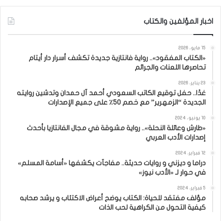
اخبار المؤلفين والكتاب
15 مايو، 2026
«الكتاب المفقود».. رواية فانتازية جديدة تكشف أسرار دار أيتام
تحاصرها اللعنات والجرائم
23 يناير، 2026
غدًا.. حفل توقيع الكاتب السعودي أحمد آل حمدان وتدشين روايته
الجديدة “الزمهرير” مع خصم 50٪ على جميع الإصدارات
10 يونيو، 2024
«طارش وعائلة النحلة».. رواية مشوقة في مجال الفانتازيا بأحدث
إصدارات الأدب العربي
12 فبراير، 2024
دراما و ديزني و روايات حديثة.. مفاجآت يكشفها «أسامة المسلم»
في حوار لـ «الأدب نيوز»
5 فبراير، 2024
مؤلف مفتقد للحياة: الكتاب يوضح أعراض الاكتئاب و يرشد صحابه
كيفية التحول من الكراهية لحب الذات