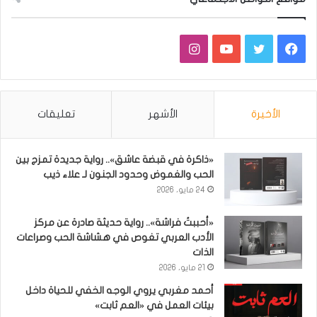
فيسبوك
تويتر
يوتيوب
انستقرام
الأخيرة
الأشهر
تعليقات
«ذاكرة في قبضة عاشق».. رواية جديدة تمزج بين
الحب والغموض وحدود الجنون لـ علاء ذيب
24 مايو، 2026
«أحببتُ فراشة».. رواية حديثة صادرة عن مركز
الأدب العربي تغوص في هشاشة الحب وصراعات
الذات
21 مايو، 2026
أحمد مغربي يروي الوجه الخفي للحياة داخل
بيئات العمل في «العم ثابت»