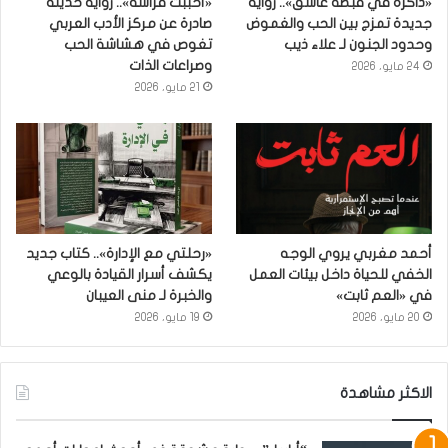
«ذاكرة في قبضة عاشق».. رواية
«أحببتُ فراشة».. رواية حديثة
جديدة تمزج بين الحب والغموض
صادرة عن مركز الأدب العربي
وحدود الجنون لـ علاء ذيب
تغوص في هشاشة الحب
وصراعات الذات
24 مايو، 2026
21 مايو، 2026
أحمد مغربي يروي الوجه
«رحلتي مع الإدارة».. كتاب جديد
الخفي للحياة داخل بيئات العمل
يكشف أسرار القيادة بالوعي
في «العم ثابت»
والخبرة لـ منى العيبان
20 مايو، 2026
19 مايو، 2026
الاكثر مشاهدة