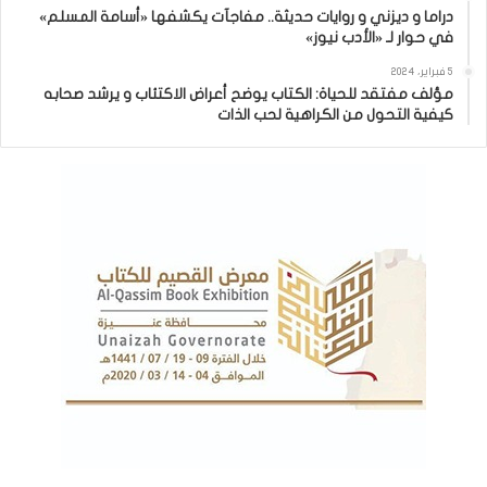
دراما و ديزني و روايات حديثة.. مفاجآت يكشفها «أسامة المسلم»
في حوار لـ «الأدب نيوز»
5 فبراير، 2024
مؤلف مفتقد للحياة: الكتاب يوضح أعراض الاكتئاب و يرشد صحابه
كيفية التحول من الكراهية لحب الذات