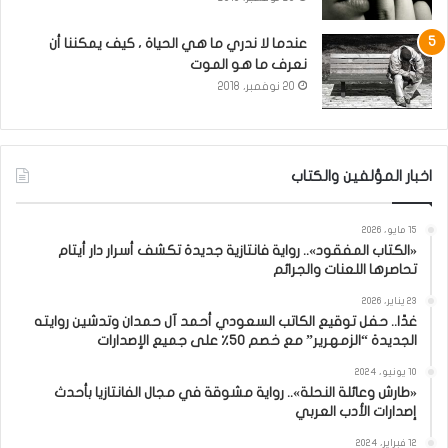
عندما لا ندري ما هي الحياة ، كيف يمكننا أن
نعرف ما هو الموت
20 نوفمبر، 2018
اخبار المؤلفين والكتاب
15 مايو، 2026
«الكتاب المفقود».. رواية فانتازية جديدة تكشف أسرار دار أيتام
تحاصرها اللعنات والجرائم
23 يناير، 2026
غدًا.. حفل توقيع الكاتب السعودي أحمد آل حمدان وتدشين روايته
الجديدة “الزمهرير” مع خصم 50٪ على جميع الإصدارات
10 يونيو، 2024
«طارش وعائلة النحلة».. رواية مشوقة في مجال الفانتازيا بأحدث
إصدارات الأدب العربي
12 فبراير، 2024