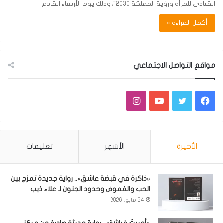
القيادي للمرأة ورؤية المملكة 2030"، وذلك يوم الأربعاء القادم.
أكمل القراءة »
مواقع التواصل الاجتماعي
فيسبوك
تويتر
يوتيوب
انستقرام
الأخيرة
الأشهر
تعليقات
«ذاكرة في قبضة عاشق».. رواية جديدة تمزج بين
الحب والغموض وحدود الجنون لـ علاء ذيب
24 مايو، 2026
«أحببتُ فراشة».. رواية حديثة صادرة عن مركز