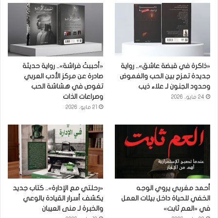
«ذاكرة في قبضة عاشق».. رواية
«أحببتُ فراشة».. رواية حديثة
جديدة تمزج بين الحب والغموض
صادرة عن مركز الأدب العربي
وحدود الجنون لـ علاء ذيب
تغوص في هشاشة الحب
وصراعات الذات
24 مايو، 2026
21 مايو، 2026
أحمد مغربي يروي الوجه
«رحلتي مع الإدارة».. كتاب جديد
الخفي للحياة داخل بيئات العمل
يكشف أسرار القيادة بالوعي
في «العم ثابت»
والخبرة لـ منى العيبان