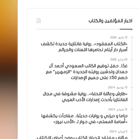
اخبار المؤلفين والكتاب
15 مايو، 2026
«الكتاب المفقود».. رواية فانتازية جديدة تكشف
أسرار دار أيتام تحاصرها اللعنات والجرائم
23 يناير، 2026
غدًا.. حفل توقيع الكاتب السعودي أحمد آل
حمدان وتدشين روايته الجديدة “الزمهرير” مع
خصم 50٪ على جميع الإصدارات
10 يونيو، 2024
«طارش وعائلة النحلة».. رواية مشوقة في مجال
الفانتازيا بأحدث إصدارات الأدب العربي
12 فبراير، 2024
دراما و ديزني و روايات حديثة.. مفاجآت يكشفها
«أسامة المسلم» في حوار لـ «الأدب نيوز»
5 فبراير، 2024
مؤلف مفتقد للحياة: الكتاب يوضح أعراض الاكتئاب