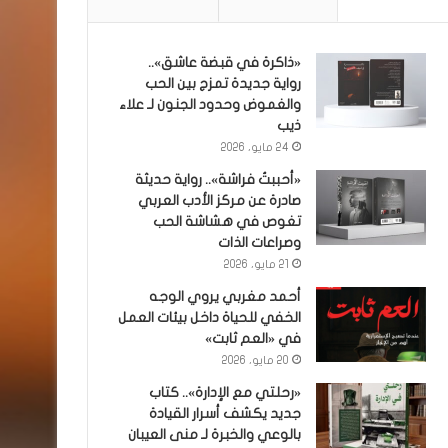
«ذاكرة في قبضة عاشق»..
رواية جديدة تمزج بين الحب
والغموض وحدود الجنون لـ علاء
ذيب
24 مايو، 2026
«أحببتُ فراشة».. رواية حديثة
صادرة عن مركز الأدب العربي
تغوص في هشاشة الحب
وصراعات الذات
21 مايو، 2026
أحمد مغربي يروي الوجه
الخفي للحياة داخل بيئات العمل
في «العم ثابت»
20 مايو، 2026
«رحلتي مع الإدارة».. كتاب
جديد يكشف أسرار القيادة
بالوعي والخبرة لـ منى العيبان