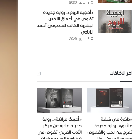
19 مايو، 2026
«أحجية الروح».. رواية جديدة
تغوص في أعماق النفس
البشرية للكاتب السعودي أحمد
الزيادي
18 مايو، 2026
اخر الاضافات
«ذاكرة في قبضة
«أحببتُ فراشة».. رواية
عاشق».. رواية جديدة
حديثة صادرة عن مركز
تمزج بين الحب والغموض
الأدب العربي تغوص في
وحدود الجنون لـ علاء
هشاشة الحب وصراعات