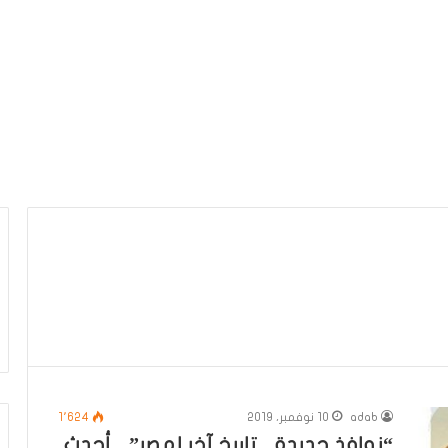
adab
10 نوفمبر، 2019
1٬624
“نوافذ جديدة .. تاريخ آخر لمصر” .. أحدث