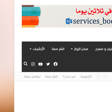
ون و مسرح
سجل الزوار
انشر معنا
الأرشيف
فيسبوك
تويتر
يوتيوب
انستقرام
بحث
الرئيسية
من نحن؟
انشر معنا
تواصل معنا
عن