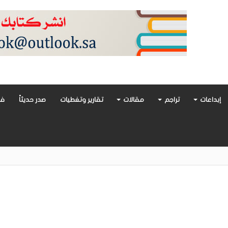
إبداعات
تراجم
مقالات
تقارير وتغطيات
صدر حديثاً
فن
أدب العربي تغوص في هشاشة الحب وصراعات الذات