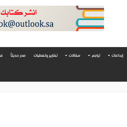
إبداعات
تراجم
مقالات
تقارير وتغطيات
صدر حديثاً
فن
أدب العربي تغوص في هشاشة الحب وصراعات الذات