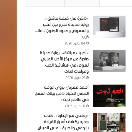
«ذاكرة في قبضة عاشق»..
رواية جديدة تمزج بين الحب
والغموض وحدود الجنون لـ علاء
ذيب
24 مايو، 2026
«أحببتُ فراشة».. رواية حديثة
صادرة عن مركز الأدب العربي
تغوص في هشاشة الحب
وصراعات الذات
21 مايو، 2026
أحمد مغربي يروي الوجه
الخفي للحياة داخل بيئات العمل
في «العم ثابت»
20 مايو، 2026
«رحلتي مع الإدارة».. كتاب
جديد يكشف أسرار القيادة
بالوعي والخبرة لـ منى العيبان