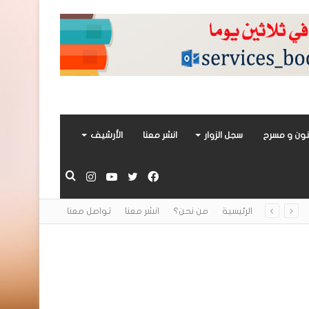
ون و مسرح
سجل الزوار
انشر معنا
الأرشيف
فيسبوك
تويتر
يوتيوب
انستقرام
بحث
الرئيسية
من نحن؟
انشر معنا
تواصل معنا
عن