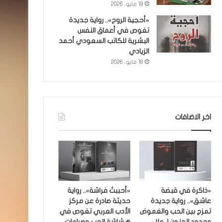
19 مايو، 2026
«أحجية الروح».. رواية جديدة
تغوص في أعماق النفس
البشرية للكاتب السعودي أحمد
الزيادي
18 مايو، 2026
اخر الاضافات
«ذاكرة في قبضة
«أحببتُ فراشة».. رواية
عاشق».. رواية جديدة
حديثة صادرة عن مركز
تمزج بين الحب والغموض
الأدب العربي تغوص في
وحدود الجنون لـ علاء
هشاشة الحب وصراعات