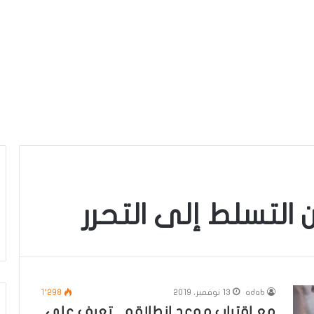
التسلط إلى التحرر
adab
13 نوفمبر، 2019
1٬298
مع اقتراب موعد انطلاقه .. تعرف علي