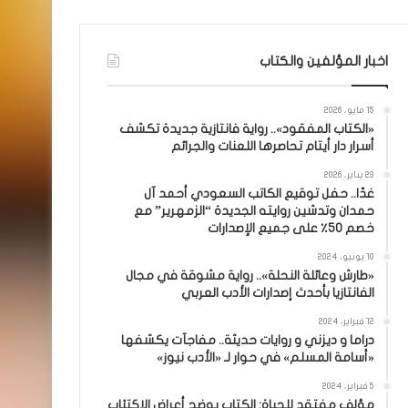
اخبار المؤلفين والكتاب
15 مايو، 2026
«الكتاب المفقود».. رواية فانتازية جديدة تكشف
أسرار دار أيتام تحاصرها اللعنات والجرائم
23 يناير، 2026
غدًا.. حفل توقيع الكاتب السعودي أحمد آل
حمدان وتدشين روايته الجديدة “الزمهرير” مع
خصم 50٪ على جميع الإصدارات
10 يونيو، 2024
«طارش وعائلة النحلة».. رواية مشوقة في مجال
الفانتازيا بأحدث إصدارات الأدب العربي
12 فبراير، 2024
دراما و ديزني و روايات حديثة.. مفاجآت يكشفها
«أسامة المسلم» في حوار لـ «الأدب نيوز»
5 فبراير، 2024
مؤلف مفتقد للحياة: الكتاب يوضح أعراض الاكتئاب