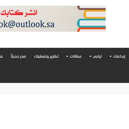
إبداعات
تراجم
مقالات
تقارير وتغطيات
صدر حديثاً
فن
أدب العربي تغوص في هشاشة الحب وصراعات الذات