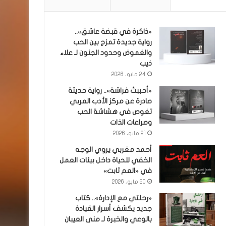
«ذاكرة في قبضة عاشق»..
رواية جديدة تمزج بين الحب
والغموض وحدود الجنون لـ علاء
ذيب
24 مايو، 2026
«أحببتُ فراشة».. رواية حديثة
صادرة عن مركز الأدب العربي
تغوص في هشاشة الحب
وصراعات الذات
21 مايو، 2026
أحمد مغربي يروي الوجه
الخفي للحياة داخل بيئات العمل
في «العم ثابت»
20 مايو، 2026
«رحلتي مع الإدارة».. كتاب
جديد يكشف أسرار القيادة
بالوعي والخبرة لـ منى العيبان