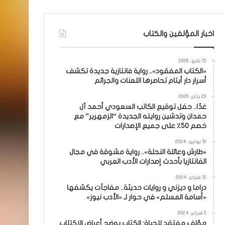
اخبار المؤلفين والكتاب
15 مايو، 2026
«الكتاب المفقود».. رواية فانتازية جديدة تكشف
أسرار دار أيتام تحاصرها اللعنات والجرائم
23 يناير، 2026
غدًا.. حفل توقيع الكاتب السعودي أحمد آل
حمدان وتدشين روايته الجديدة “الزمهرير” مع
خصم 50٪ على جميع الإصدارات
10 يونيو، 2024
«طارش وعائلة النحلة».. رواية مشوقة في مجال
الفانتازيا بأحدث إصدارات الأدب العربي
12 فبراير، 2024
دراما و ديزني و روايات حديثة.. مفاجآت يكشفها
«أسامة المسلم» في حوار لـ «الأدب نيوز»
5 فبراير، 2024
مؤلف مفتقد للحياة: الكتاب يوضح أعراض الاكتئاب