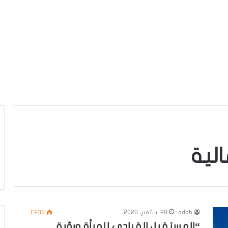
لية
adab
28 سبتمبر، 2020
1٬233
“المستقبل القيادي للمرأة ورؤية