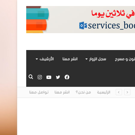
ون و مسرح
سجل الزوار
انشر معنا
الأرشيف
فيسبوك
تويتر
يوتيوب
انستقرام
بحث
الرئيسية
من نحن؟
انشر معنا
تواصل معنا
عن