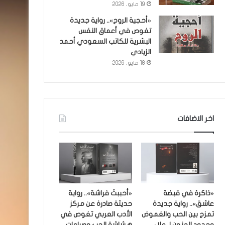
19 مايو، 2026
«أحجية الروح».. رواية جديدة
تغوص في أعماق النفس
البشرية للكاتب السعودي أحمد
الزيادي
18 مايو، 2026
اخر الاضافات
«ذاكرة في قبضة
«أحببتُ فراشة».. رواية
عاشق».. رواية جديدة
حديثة صادرة عن مركز
تمزج بين الحب والغموض
الأدب العربي تغوص في
وحدود الجنون لـ علاء
هشاشة الحب وصراعات