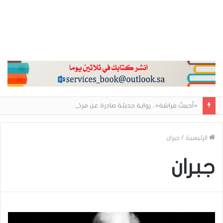
«أحببتُ فراشة».. رواية حديثة صادرة عن مركز الأدب العربي تغوص في هشاشة الحب وصراعات الذات
الرئيسية
/
جبران
جبران