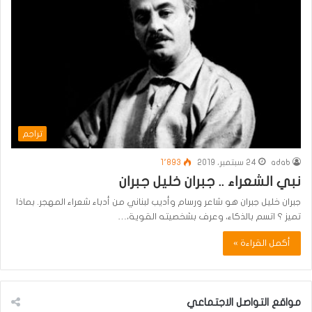
تراجم
adab
24 سبتمبر، 2019
1٬893
نبي الشعراء .. جبران خليل جبران
جبران خليل جبران هو شاعر ورسام وأديب لبناني من أدباء شعراء المهجر. بماذا
تميز ؟ اتسم بالذكاء، وعرف بشخصيته القوية،…
أكمل القراءة »
مواقع التواصل الاجتماعي