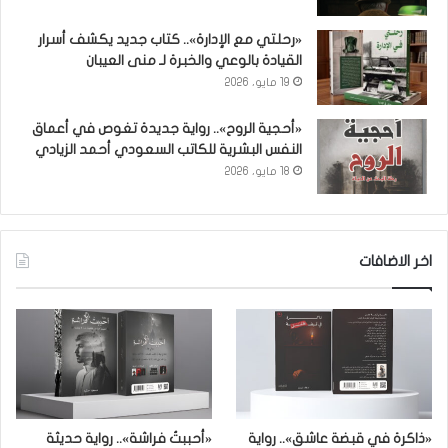
«رحلتي مع الإدارة».. كتاب جديد يكشف أسرار
القيادة بالوعي والخبرة لـ منى العيبان
19 مايو، 2026
«أحجية الروح».. رواية جديدة تغوص في أعماق
النفس البشرية للكاتب السعودي أحمد الزيادي
18 مايو، 2026
اخر الاضافات
«ذاكرة في قبضة عاشق».. رواية
«أحببتُ فراشة».. رواية حديثة