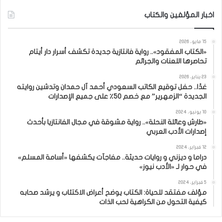
اخبار المؤلفين والكتاب
15 مايو، 2026
«الكتاب المفقود».. رواية فانتازية جديدة تكشف أسرار دار أيتام
تحاصرها اللعنات والجرائم
23 يناير، 2026
غدًا.. حفل توقيع الكاتب السعودي أحمد آل حمدان وتدشين روايته
الجديدة “الزمهرير” مع خصم 50٪ على جميع الإصدارات
10 يونيو، 2024
«طارش وعائلة النحلة».. رواية مشوقة في مجال الفانتازيا بأحدث
إصدارات الأدب العربي
12 فبراير، 2024
دراما و ديزني و روايات حديثة.. مفاجآت يكشفها «أسامة المسلم»
في حوار لـ «الأدب نيوز»
5 فبراير، 2024
مؤلف مفتقد للحياة: الكتاب يوضح أعراض الاكتئاب و يرشد صحابه
كيفية التحول من الكراهية لحب الذات