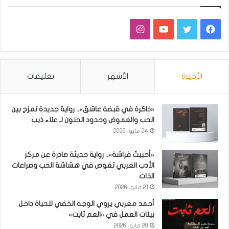
فيسبوك
تويتر
يوتيوب
انستقرام
الأخيرة
الأشهر
تعليقات
«ذاكرة في قبضة عاشق».. رواية جديدة تمزج بين
الحب والغموض وحدود الجنون لـ علاء ذيب
24 مايو، 2026
«أحببتُ فراشة».. رواية حديثة صادرة عن مركز
الأدب العربي تغوص في هشاشة الحب وصراعات
الذات
21 مايو، 2026
أحمد مغربي يروي الوجه الخفي للحياة داخل
بيئات العمل في «العم ثابت»
20 مايو، 2026