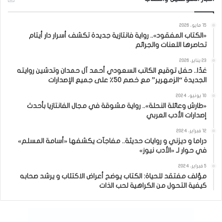
15 مايو، 2026
«الكتاب المفقود».. رواية فانتازية جديدة تكشف أسرار دار أيتام
تحاصرها اللعنات والجرائم
23 يناير، 2026
غدًا.. حفل توقيع الكاتب السعودي أحمد آل حمدان وتدشين روايته
الجديدة “الزمهرير” مع خصم 50٪ على جميع الإصدارات
10 يونيو، 2024
«طارش وعائلة النحلة».. رواية مشوقة في مجال الفانتازيا بأحدث
إصدارات الأدب العربي
12 فبراير، 2024
دراما و ديزني و روايات حديثة.. مفاجآت يكشفها «أسامة المسلم»
في حوار لـ «الأدب نيوز»
5 فبراير، 2024
مؤلف مفتقد للحياة: الكتاب يوضح أعراض الاكتئاب و يرشد صحابه
كيفية التحول من الكراهية لحب الذات