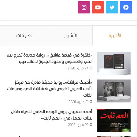
فيسبوك
تويتر
يوتيوب
انستقرام
الأخيرة
الأشهر
تعليقات
«ذاكرة في قبضة عاشق».. رواية جديدة تمزج بين
الحب والغموض وحدود الجنون لـ علاء ذيب
24 مايو، 2026
«أحببتُ فراشة».. رواية حديثة صادرة عن مركز
الأدب العربي تغوص في هشاشة الحب وصراعات
الذات
21 مايو، 2026
أحمد مغربي يروي الوجه الخفي للحياة داخل
بيئات العمل في «العم ثابت»
20 مايو، 2026