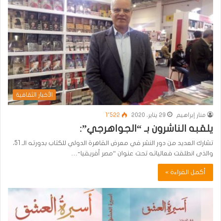
الأخبار الثقافية
منار إبراهيم
29 يناير، 2020
1٬522
يلقبه الناشرون بـ “الجواهرجي”:
تشارك العديد من دور النشر في معرض القاهرة الدولي للكتاب بدورته الـ 51،
والذى انطلقت فعالياته تحت عنوان “مصر أفريقيا-…
أكمل القراءة »