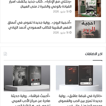
«رحلتي مع الإدارة».. كتاب جديد يكشف أسرار
القيادة بالوعي والخبرة لـ منى العيبان
19 مايو، 2026
«أحجية الروح».. رواية جديدة تغوص في أعماق
النفس البشرية للكاتب السعودي أحمد الزيادي
18 مايو، 2026
اخر الاضافات
«ذاكرة في قبضة عاشق».. رواية
«أحببتُ فراشة».. رواية حديثة
جديدة تمزج بين الحب والغموض
صادرة عن مركز الأدب العربي
وحدود الجنون لـ علاء ذيب
تغوص في هشاشة الحب