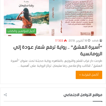
أخبار المؤلفين والكتاب
adab
16 أكتوبر، 2019
11٬303
“أسيرة العشق” .. رواية ترفع شعار عودة إلي
الرومانسية
طرحت دار غراب للنشر والتوزيع، بالقاهره رواية حديثة تحت عنوان “أسيرة
العشق”، للكاتب والإعلامى رضا سليمان. تركز الرواية على أهمية…
أكمل القراءة »
مواقع التواصل الاجتماعي