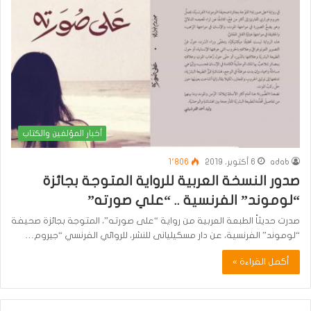
أخبار المؤلفين والكتاب
adab
6 أكتوبر، 2019
1٬806
صدور النسخة العربية للرواية المتوجة بجائزة
“لوموند” الفرنسية .. “علي صورته”
صدرت حديثاً الطبعة العربية من رواية “على صورته”، المتوجة بجائزة صحيفة
“لوموند” الفرنسية، عن دار مسكيليانى للنشر، للروائي الفرنسي “جيروم…
أكمل القراءة »