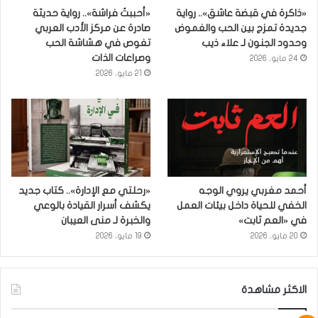
«ذاكرة في قبضة عاشق».. رواية
«أحببتُ فراشة».. رواية حديثة
جديدة تمزج بين الحب والغموض
صادرة عن مركز الأدب العربي
وحدود الجنون لـ علاء ذيب
تغوص في هشاشة الحب
وصراعات الذات
24 مايو، 2026
21 مايو، 2026
أحمد مغربي يروي الوجه
«رحلتي مع الإدارة».. كتاب جديد
الخفي للحياة داخل بيئات العمل
يكشف أسرار القيادة بالوعي
في «العم ثابت»
والخبرة لـ منى العيبان
20 مايو، 2026
19 مايو، 2026
الاكثر مشاهدة