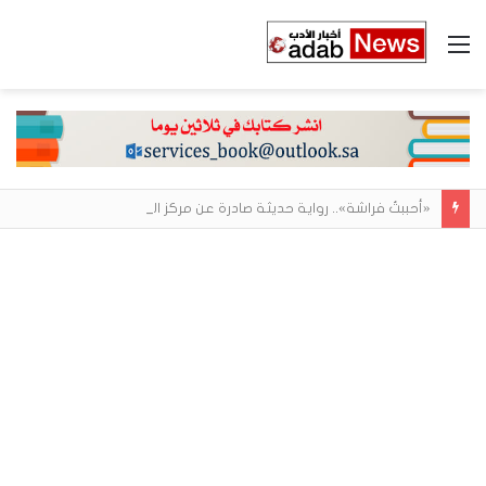
القائمة
«أحببتُ فراشة».. رواية حديثة صادرة عن مركز الأدب العربي تغوص في هشاشة الحب وصراعات الذات