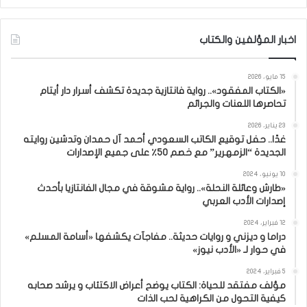
اخبار المؤلفين والكتاب
15 مايو، 2026
«الكتاب المفقود».. رواية فانتازية جديدة تكشف أسرار دار أيتام
تحاصرها اللعنات والجرائم
23 يناير، 2026
غدًا.. حفل توقيع الكاتب السعودي أحمد آل حمدان وتدشين روايته
الجديدة “الزمهرير” مع خصم 50٪ على جميع الإصدارات
10 يونيو، 2024
«طارش وعائلة النحلة».. رواية مشوقة في مجال الفانتازيا بأحدث
إصدارات الأدب العربي
12 فبراير، 2024
دراما و ديزني و روايات حديثة.. مفاجآت يكشفها «أسامة المسلم»
في حوار لـ «الأدب نيوز»
5 فبراير، 2024
مؤلف مفتقد للحياة: الكتاب يوضح أعراض الاكتئاب و يرشد صحابه
كيفية التحول من الكراهية لحب الذات