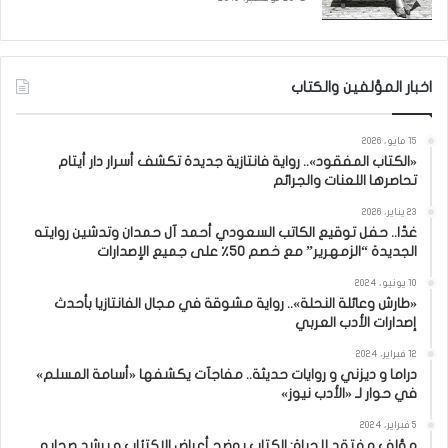
اخبار المؤلفين والكتاب
15 مايو، 2026
«الكتاب المفقود».. رواية فانتازية جديدة تكشف أسرار دار أيتام
تحاصرها اللعنات والجرائم
23 يناير، 2026
غدًا.. حفل توقيع الكاتب السعودي أحمد آل حمدان وتدشين روايته
الجديدة “الزمهرير” مع خصم 50٪ على جميع الإصدارات
10 يونيو، 2024
«طارش وعائلة النحلة».. رواية مشوقة في مجال الفانتازيا بأحدث
إصدارات الأدب العربي
12 فبراير، 2024
دراما و ديزني و روايات حديثة.. مفاجآت يكشفها «أسامة المسلم»
في حوار لـ «الأدب نيوز»
5 فبراير، 2024
مؤلف مفتقد للحياة: الكتاب يوضح أعراض الاكتئاب و يرشد صحابه