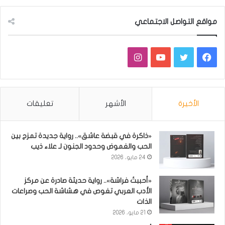
مواقع التواصل الاجتماعي
فيسبوك
تويتر
يوتيوب
انستقرام
الأخيرة
الأشهر
تعليقات
«ذاكرة في قبضة عاشق».. رواية جديدة تمزج بين
الحب والغموض وحدود الجنون لـ علاء ذيب
24 مايو، 2026
«أحببتُ فراشة».. رواية حديثة صادرة عن مركز
الأدب العربي تغوص في هشاشة الحب وصراعات
الذات
21 مايو، 2026