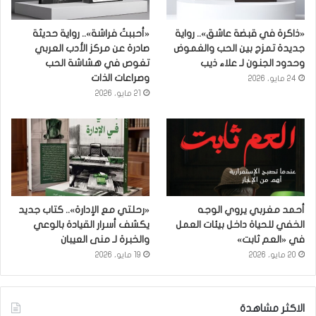
«ذاكرة في قبضة عاشق».. رواية
«أحببتُ فراشة».. رواية حديثة
جديدة تمزج بين الحب والغموض
صادرة عن مركز الأدب العربي
وحدود الجنون لـ علاء ذيب
تغوص في هشاشة الحب
وصراعات الذات
24 مايو، 2026
21 مايو، 2026
أحمد مغربي يروي الوجه
«رحلتي مع الإدارة».. كتاب جديد
الخفي للحياة داخل بيئات العمل
يكشف أسرار القيادة بالوعي
في «العم ثابت»
والخبرة لـ منى العيبان
20 مايو، 2026
19 مايو، 2026
الاكثر مشاهدة