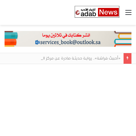
القائمة
«أحببتُ فراشة».. رواية حديثة صادرة عن مركز الأدب العربي تغوص في هشاشة الحب وصراعات الذات