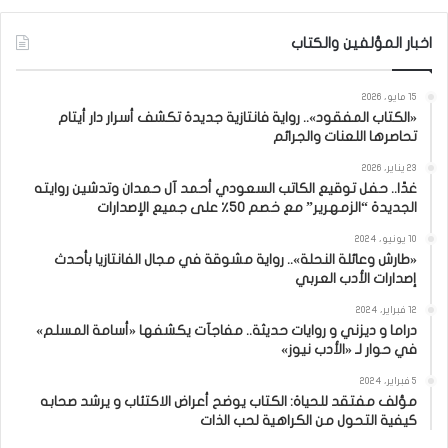
اخبار المؤلفين والكتاب
15 مايو، 2026
«الكتاب المفقود».. رواية فانتازية جديدة تكشف أسرار دار أيتام
تحاصرها اللعنات والجرائم
23 يناير، 2026
غدًا.. حفل توقيع الكاتب السعودي أحمد آل حمدان وتدشين روايته
الجديدة “الزمهرير” مع خصم 50٪ على جميع الإصدارات
10 يونيو، 2024
«طارش وعائلة النحلة».. رواية مشوقة في مجال الفانتازيا بأحدث
إصدارات الأدب العربي
12 فبراير، 2024
دراما و ديزني و روايات حديثة.. مفاجآت يكشفها «أسامة المسلم»
في حوار لـ «الأدب نيوز»
5 فبراير، 2024
مؤلف مفتقد للحياة: الكتاب يوضح أعراض الاكتئاب و يرشد صحابه
كيفية التحول من الكراهية لحب الذات