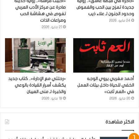
«ذاكرة في قبضة عاشق».. رواية
«أحببتُ فراشة».. رواية حديثة
جديدة تمزج بين الحب والغموض
صادرة عن مركز الأدب العربي
وحدود الجنون لـ علاء ذيب
تغوص في هشاشة الحب
وصراعات الذات
24 مايو، 2026
21 مايو، 2026
أحمد مغربي يروي الوجه
«رحلتي مع الإدارة».. كتاب جديد
الخفي للحياة داخل بيئات العمل
يكشف أسرار القيادة بالوعي
في «العم ثابت»
والخبرة لـ منى العيبان
20 مايو، 2026
19 مايو، 2026
الاكثر مشاهدة