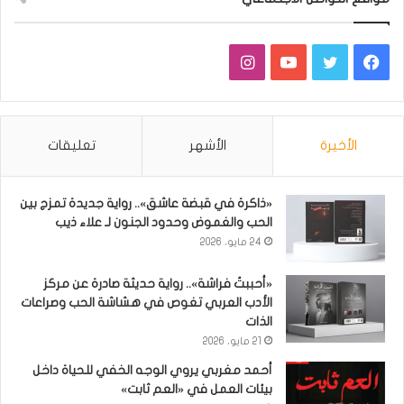
فيسبوك
تويتر
يوتيوب
انستقرام
الأخيرة
الأشهر
تعليقات
«ذاكرة في قبضة عاشق».. رواية جديدة تمزج بين
الحب والغموض وحدود الجنون لـ علاء ذيب
24 مايو، 2026
«أحببتُ فراشة».. رواية حديثة صادرة عن مركز
الأدب العربي تغوص في هشاشة الحب وصراعات
الذات
21 مايو، 2026
أحمد مغربي يروي الوجه الخفي للحياة داخل
بيئات العمل في «العم ثابت»