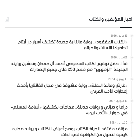
اخبار المؤلفين والكتاب
15 مايو، 2026
«الكتاب المفقود».. رواية فانتازية جديدة تكشف أسرار دار أيتام
تحاصرها اللعنات والجرائم
23 يناير، 2026
غدًا.. حفل توقيع الكاتب السعودي أحمد آل حمدان وتدشين روايته
الجديدة “الزمهرير” مع خصم 50٪ على جميع الإصدارات
10 يونيو، 2024
«طارش وعائلة النحلة».. رواية مشوقة في مجال الفانتازيا بأحدث
إصدارات الأدب العربي
12 فبراير، 2024
دراما و ديزني و روايات حديثة.. مفاجآت يكشفها «أسامة المسلم»
في حوار لـ «الأدب نيوز»
5 فبراير، 2024
مؤلف مفتقد للحياة: الكتاب يوضح أعراض الاكتئاب و يرشد صحابه
كيفية التحول من الكراهية لحب الذات