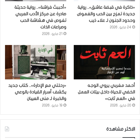
«ذاكرة في قبضة عاشق».. رواية
«أحببتُ فراشة».. رواية حديثة
جديدة تمزج بين الحب والغموض
صادرة عن مركز الأدب العربي
وحدود الجنون لـ علاء ذيب
تغوص في هشاشة الحب
وصراعات الذات
24 مايو، 2026
21 مايو، 2026
أحمد مغربي يروي الوجه
«رحلتي مع الإدارة».. كتاب جديد
الخفي للحياة داخل بيئات العمل
يكشف أسرار القيادة بالوعي
في «العم ثابت»
والخبرة لـ منى العيبان
20 مايو، 2026
19 مايو، 2026
الاكثر مشاهدة