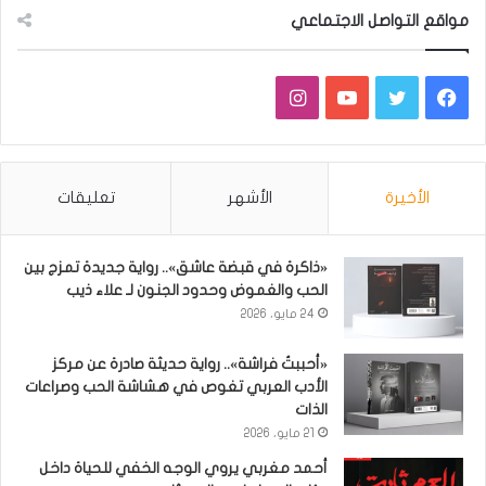
مواقع التواصل الاجتماعي
فيسبوك
تويتر
يوتيوب
انستقرام
الأخيرة
الأشهر
تعليقات
«ذاكرة في قبضة عاشق».. رواية جديدة تمزج بين
الحب والغموض وحدود الجنون لـ علاء ذيب
24 مايو، 2026
«أحببتُ فراشة».. رواية حديثة صادرة عن مركز
الأدب العربي تغوص في هشاشة الحب وصراعات
الذات
21 مايو، 2026
أحمد مغربي يروي الوجه الخفي للحياة داخل