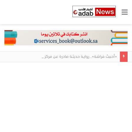
القائمة
«أحببتُ فراشة».. رواية حديثة صادرة عن مركز الأدب العربي تغوص في هشاشة الحب وصراعات الذات