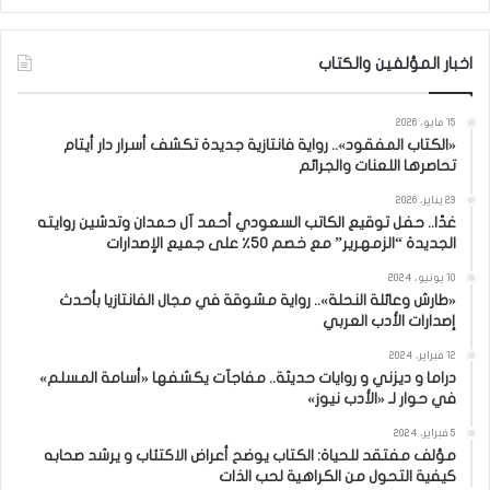
اخبار المؤلفين والكتاب
15 مايو، 2026
«الكتاب المفقود».. رواية فانتازية جديدة تكشف أسرار دار أيتام
تحاصرها اللعنات والجرائم
23 يناير، 2026
غدًا.. حفل توقيع الكاتب السعودي أحمد آل حمدان وتدشين روايته
الجديدة “الزمهرير” مع خصم 50٪ على جميع الإصدارات
10 يونيو، 2024
«طارش وعائلة النحلة».. رواية مشوقة في مجال الفانتازيا بأحدث
إصدارات الأدب العربي
12 فبراير، 2024
دراما و ديزني و روايات حديثة.. مفاجآت يكشفها «أسامة المسلم»
في حوار لـ «الأدب نيوز»
5 فبراير، 2024
مؤلف مفتقد للحياة: الكتاب يوضح أعراض الاكتئاب و يرشد صحابه
كيفية التحول من الكراهية لحب الذات