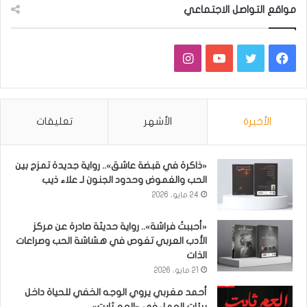
مواقع التواصل الاجتماعي
فيسبوك
تويتر
يوتيوب
انستقرام
الأخيرة
الأشهر
تعليقات
«ذاكرة في قبضة عاشق».. رواية جديدة تمزج بين
الحب والغموض وحدود الجنون لـ علاء ذيب
24 مايو، 2026
«أحببتُ فراشة».. رواية حديثة صادرة عن مركز
الأدب العربي تغوص في هشاشة الحب وصراعات
الذات
21 مايو، 2026
أحمد مغربي يروي الوجه الخفي للحياة داخل
بيئات العمل في «العم ثابت»