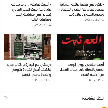
«ذاكرة في قبضة عاشق».. رواية
«أحببتُ فراشة».. رواية حديثة
جديدة تمزج بين الحب والغموض
صادرة عن مركز الأدب العربي
وحدود الجنون لـ علاء ذيب
تغوص في هشاشة الحب
وصراعات الذات
24 مايو، 2026
21 مايو، 2026
أحمد مغربي يروي الوجه
«رحلتي مع الإدارة».. كتاب جديد
الخفي للحياة داخل بيئات العمل
يكشف أسرار القيادة بالوعي
في «العم ثابت»
والخبرة لـ منى العيبان
20 مايو، 2026
19 مايو، 2026
الاكثر مشاهدة