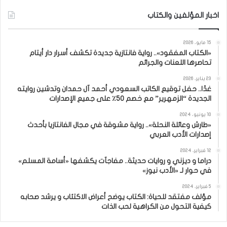
اخبار المؤلفين والكتاب
15 مايو، 2026
«الكتاب المفقود».. رواية فانتازية جديدة تكشف أسرار دار أيتام
تحاصرها اللعنات والجرائم
23 يناير، 2026
غدًا.. حفل توقيع الكاتب السعودي أحمد آل حمدان وتدشين روايته
الجديدة “الزمهرير” مع خصم 50٪ على جميع الإصدارات
10 يونيو، 2024
«طارش وعائلة النحلة».. رواية مشوقة في مجال الفانتازيا بأحدث
إصدارات الأدب العربي
12 فبراير، 2024
دراما و ديزني و روايات حديثة.. مفاجآت يكشفها «أسامة المسلم»
في حوار لـ «الأدب نيوز»
5 فبراير، 2024
مؤلف مفتقد للحياة: الكتاب يوضح أعراض الاكتئاب و يرشد صحابه
كيفية التحول من الكراهية لحب الذات