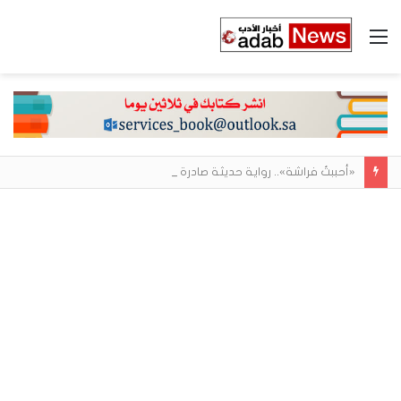
القائمة
«أحببتُ فراشة».. رواية حديثة صادرة عن مركز الأدب العربي تغوص في هشاشة الحب وصراعات الذات