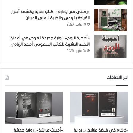
«رحلتي مع الإدارة».. كتاب جديد يكشف أسرار
القيادة بالوعي والخبرة لـ منى العيبان
19 مايو، 2026
«أحجية الروح».. رواية جديدة تغوص في أعماق
النفس البشرية للكاتب السعودي أحمد الزيادي
18 مايو، 2026
اخر الاضافات
«ذاكرة في قبضة عاشق».. رواية
«أحببتُ فراشة».. رواية حديثة