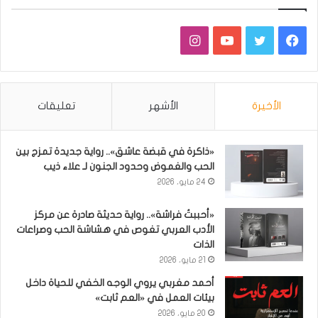
فيسبوك
تويتر
يوتيوب
انستقرام
الأخيرة
الأشهر
تعليقات
«ذاكرة في قبضة عاشق».. رواية جديدة تمزج بين
الحب والغموض وحدود الجنون لـ علاء ذيب
24 مايو، 2026
«أحببتُ فراشة».. رواية حديثة صادرة عن مركز
الأدب العربي تغوص في هشاشة الحب وصراعات
الذات
21 مايو، 2026
أحمد مغربي يروي الوجه الخفي للحياة داخل
بيئات العمل في «العم ثابت»
20 مايو، 2026