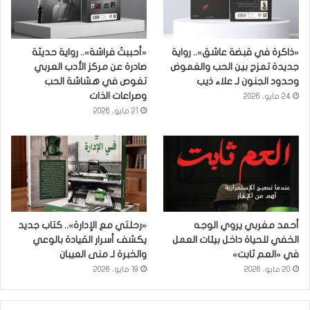
«ذاكرة في قبضة عاشق».. رواية
«أحببتُ فراشة».. رواية حديثة
جديدة تمزج بين الحب والغموض
صادرة عن مركز الأدب العربي
وحدود الجنون لـ علاء ذيب
تغوص في هشاشة الحب
وصراعات الذات
24 مايو، 2026
21 مايو، 2026
أحمد مغربي يروي الوجه
«رحلتي مع الإدارة».. كتاب جديد
الخفي للحياة داخل بيئات العمل
يكشف أسرار القيادة بالوعي
في «العم ثابت»
والخبرة لـ منى العيبان
20 مايو، 2026
19 مايو، 2026