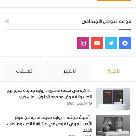
مواقع التواصل الاجتماعي
فيسبوك
تويتر
يوتيوب
انستقرام
الأخيرة
الأشهر
تعليقات
«ذاكرة في قبضة عاشق».. رواية جديدة تمزج بين
الحب والغموض وحدود الجنون لـ علاء ذيب
24 مايو، 2026
«أحببتُ فراشة».. رواية حديثة صادرة عن مركز
الأدب العربي تغوص في هشاشة الحب وصراعات
الذات