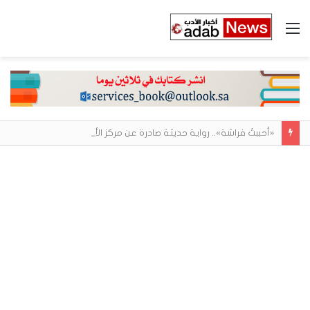
القائمة
«أحببتُ فراشة».. رواية حديثة صادرة عن مركز الأدب العربي تغوص في هشاشة الحب وصراعات الذات