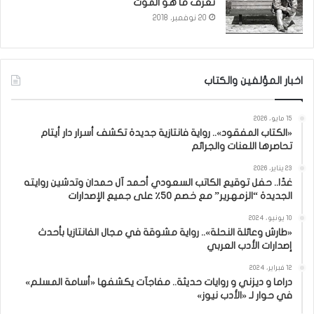
نعرف ما هو الموت
20 نوفمبر، 2018
اخبار المؤلفين والكتاب
15 مايو، 2026
«الكتاب المفقود».. رواية فانتازية جديدة تكشف أسرار دار أيتام
تحاصرها اللعنات والجرائم
23 يناير، 2026
غدًا.. حفل توقيع الكاتب السعودي أحمد آل حمدان وتدشين روايته
الجديدة “الزمهرير” مع خصم 50٪ على جميع الإصدارات
10 يونيو، 2024
«طارش وعائلة النحلة».. رواية مشوقة في مجال الفانتازيا بأحدث
إصدارات الأدب العربي
12 فبراير، 2024
دراما و ديزني و روايات حديثة.. مفاجآت يكشفها «أسامة المسلم»
في حوار لـ «الأدب نيوز»