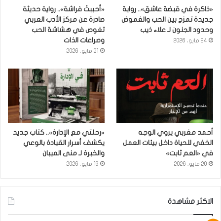
«ذاكرة في قبضة عاشق».. رواية
«أحببتُ فراشة».. رواية حديثة
جديدة تمزج بين الحب والغموض
صادرة عن مركز الأدب العربي
وحدود الجنون لـ علاء ذيب
تغوص في هشاشة الحب
وصراعات الذات
24 مايو، 2026
21 مايو، 2026
أحمد مغربي يروي الوجه
«رحلتي مع الإدارة».. كتاب جديد
الخفي للحياة داخل بيئات العمل
يكشف أسرار القيادة بالوعي
في «العم ثابت»
والخبرة لـ منى العيبان
20 مايو، 2026
19 مايو، 2026
الاكثر مشاهدة