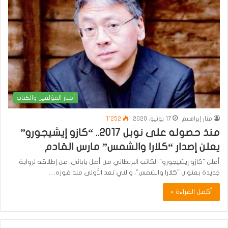
أخبار المؤلفين والكتاب
منار إبراهيم
17 يونيو، 2020
1٬252
منذ حصوله على نوبل 2017.. “كازو إيشيجورو”
يعلن إصدار “كلارا والشمس” مارس القادم
أعلن "كازو إيشيجورو" الكاتب البريطاني من أصل ياباني، عن إطلاقه لرواية
جديدة بعنوان "كلارا والشمس"، والتي تعد الأولى منذ فوزه…
أكمل القراءة »