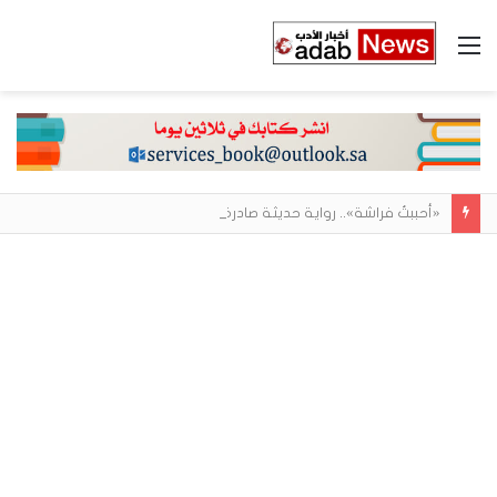
القائمة
«أحببتُ فراشة».. رواية حديثة صادرة عن مركز الأدب العربي تغوص في هشاشة الحب وصراعات الذات