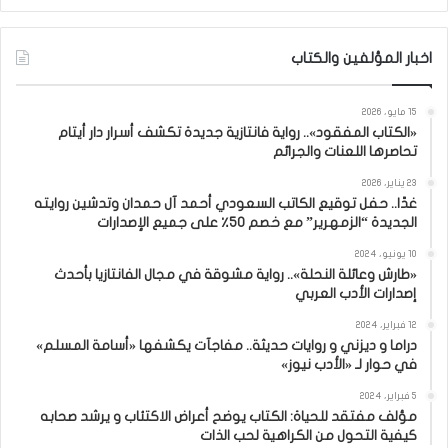
اخبار المؤلفين والكتاب
15 مايو، 2026
«الكتاب المفقود».. رواية فانتازية جديدة تكشف أسرار دار أيتام
تحاصرها اللعنات والجرائم
23 يناير، 2026
غدًا.. حفل توقيع الكاتب السعودي أحمد آل حمدان وتدشين روايته
الجديدة “الزمهرير” مع خصم 50٪ على جميع الإصدارات
10 يونيو، 2024
«طارش وعائلة النحلة».. رواية مشوقة في مجال الفانتازيا بأحدث
إصدارات الأدب العربي
12 فبراير، 2024
دراما و ديزني و روايات حديثة.. مفاجآت يكشفها «أسامة المسلم»
في حوار لـ «الأدب نيوز»
5 فبراير، 2024
مؤلف مفتقد للحياة: الكتاب يوضح أعراض الاكتئاب و يرشد صحابه
كيفية التحول من الكراهية لحب الذات