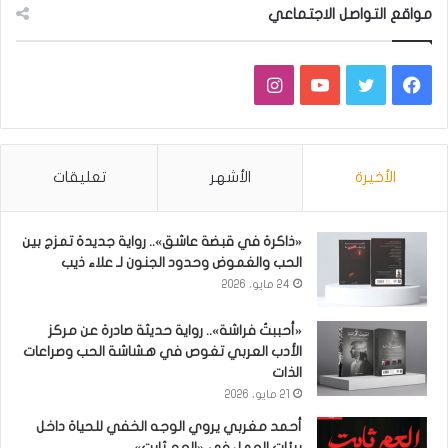
مواقع التواصل الاجتماعي
فيسبوك
تويتر
يوتيوب
انستقرام
الأخيرة
الأشهر
تعليقات
«ذاكرة في قبضة عاشق».. رواية جديدة تمزج بين
الحب والغموض وحدود الجنون لـ علاء ذيب
24 مايو، 2026
«أحببتُ فراشة».. رواية حديثة صادرة عن مركز
الأدب العربي تغوص في هشاشة الحب وصراعات
الذات
21 مايو، 2026
أحمد مغربي يروي الوجه الخفي للحياة داخل
بيئات العمل في «العم ثابت»