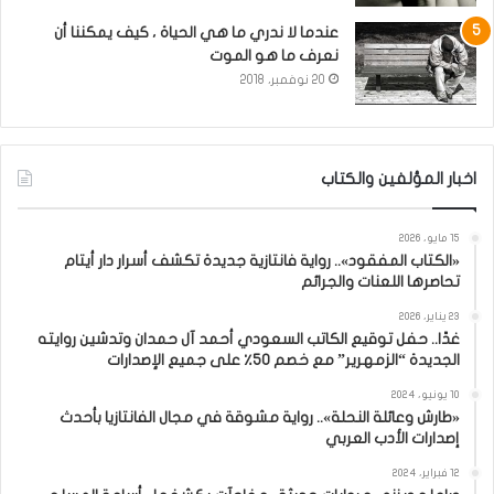
عندما لا ندري ما هي الحياة ، كيف يمكننا أن
نعرف ما هو الموت
20 نوفمبر، 2018
اخبار المؤلفين والكتاب
15 مايو، 2026
«الكتاب المفقود».. رواية فانتازية جديدة تكشف أسرار دار أيتام
تحاصرها اللعنات والجرائم
23 يناير، 2026
غدًا.. حفل توقيع الكاتب السعودي أحمد آل حمدان وتدشين روايته
الجديدة “الزمهرير” مع خصم 50٪ على جميع الإصدارات
10 يونيو، 2024
«طارش وعائلة النحلة».. رواية مشوقة في مجال الفانتازيا بأحدث
إصدارات الأدب العربي
12 فبراير، 2024