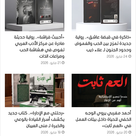
«ذاكرة في قبضة عاشق».. رواية
«أحببتُ فراشة».. رواية حديثة
جديدة تمزج بين الحب والغموض
صادرة عن مركز الأدب العربي
وحدود الجنون لـ علاء ذيب
تغوص في هشاشة الحب
وصراعات الذات
24 مايو، 2026
21 مايو، 2026
أحمد مغربي يروي الوجه
«رحلتي مع الإدارة».. كتاب جديد
الخفي للحياة داخل بيئات العمل
يكشف أسرار القيادة بالوعي
في «العم ثابت»
والخبرة لـ منى العيبان
20 مايو، 2026
19 مايو، 2026