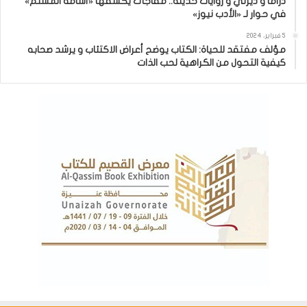
دراما و ديزني و روايات حديثة.. مفاجآت يكشفها «أسامة المسلم»
في حوار لـ «الأدب نيوز»
5 فبراير، 2024
مؤلف مفتقد للحياة: الكتاب يوضح أعراض الاكتئاب و يرشد صحابه
كيفية التحول من الكراهية لحب الذات