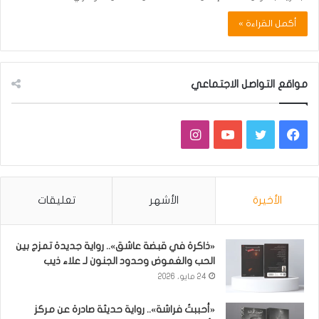
أكمل القراءة »
مواقع التواصل الاجتماعي
فيسبوك
تويتر
يوتيوب
انستقرام
الأخيرة
الأشهر
تعليقات
«ذاكرة في قبضة عاشق».. رواية جديدة تمزج بين
الحب والغموض وحدود الجنون لـ علاء ذيب
24 مايو، 2026
«أحببتُ فراشة».. رواية حديثة صادرة عن مركز