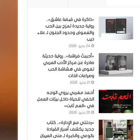
«ذاكرة في قبضة عاشق»..
رواية جديدة تمزج بين الحب
والغموض وحدود الجنون لـ علاء
ذيب
24 مايو، 2026
«أحببتُ فراشة».. رواية حديثة
صادرة عن مركز الأدب العربي
تغوص في هشاشة الحب
وصراعات الذات
21 مايو، 2026
أحمد مغربي يروي الوجه
الخفي للحياة داخل بيئات العمل
في «العم ثابت»
20 مايو، 2026
«رحلتي مع الإدارة».. كتاب
جديد يكشف أسرار القيادة
بالوعي والخبرة لـ منى العيبان