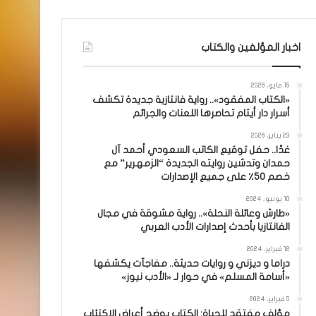
اخبار المؤلفين والكتاب
15 مايو، 2026
«الكتاب المفقود».. رواية فانتازية جديدة تكشف
أسرار دار أيتام تحاصرها اللعنات والجرائم
23 يناير، 2026
غدًا.. حفل توقيع الكاتب السعودي أحمد آل
حمدان وتدشين روايته الجديدة “الزمهرير” مع
خصم 50٪ على جميع الإصدارات
10 يونيو، 2024
«طارش وعائلة النحلة».. رواية مشوقة في مجال
الفانتازيا بأحدث إصدارات الأدب العربي
12 فبراير، 2024
دراما و ديزني و روايات حديثة.. مفاجآت يكشفها
«أسامة المسلم» في حوار لـ «الأدب نيوز»
5 فبراير، 2024
مؤلف مفتقد للحياة: الكتاب يوضح أعراض الاكتئاب