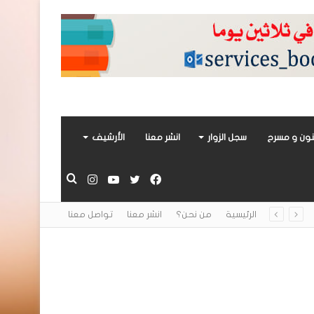
ون و مسرح
سجل الزوار
انشر معنا
الأرشيف
فيسبوك
تويتر
يوتيوب
انستقرام
بحث
الرئيسية
من نحن؟
انشر معنا
تواصل معنا
عن