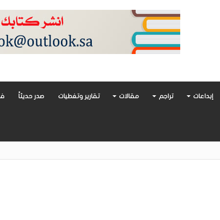
إبداعات
تراجم
مقالات
تقارير وتغطيات
صدر حديثاً
فن
أدب العربي تغوص في هشاشة الحب وصراعات الذات