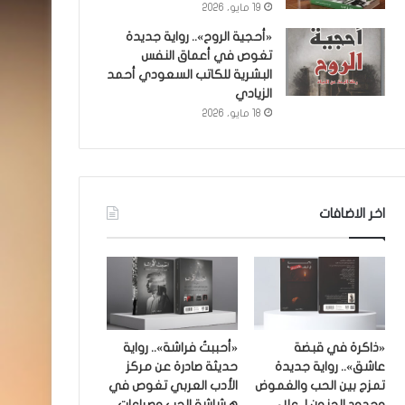
19 مايو، 2026
«أحجية الروح».. رواية جديدة
تغوص في أعماق النفس
البشرية للكاتب السعودي أحمد
الزيادي
18 مايو، 2026
اخر الاضافات
«ذاكرة في قبضة
«أحببتُ فراشة».. رواية
عاشق».. رواية جديدة
حديثة صادرة عن مركز
تمزج بين الحب والغموض
الأدب العربي تغوص في
وحدود الجنون لـ علاء
هشاشة الحب وصراعات