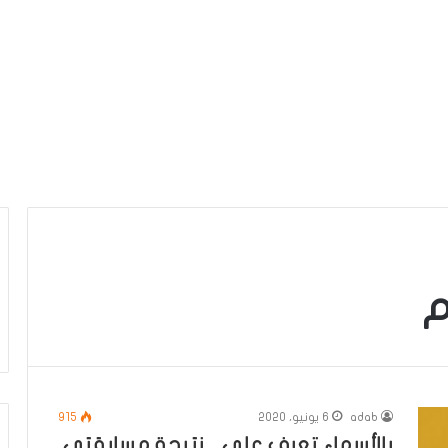
م
adab
6 يونيو، 2020
915
بالأسماء تعرف على .. نتيجة مسابقتي