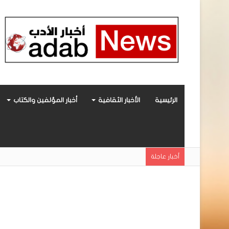
الرئيسية
الأخبار الثقافية
أخبار المؤلفين والكتاب
«أحببتُ فراشة».. رواية حديثة صادرة عن مركز ال
أخبار عاجلة