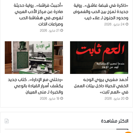
«ذاكرة في قبضة عاشق».. رواية
«أحببتُ فراشة».. رواية حديثة
جديدة تمزج بين الحب والغموض
صادرة عن مركز الأدب العربي
وحدود الجنون لـ علاء ذيب
تغوص في هشاشة الحب
وصراعات الذات
24 مايو، 2026
21 مايو، 2026
أحمد مغربي يروي الوجه
«رحلتي مع الإدارة».. كتاب جديد
الخفي للحياة داخل بيئات العمل
يكشف أسرار القيادة بالوعي
في «العم ثابت»
والخبرة لـ منى العيبان
20 مايو، 2026
19 مايو، 2026
الاكثر مشاهدة