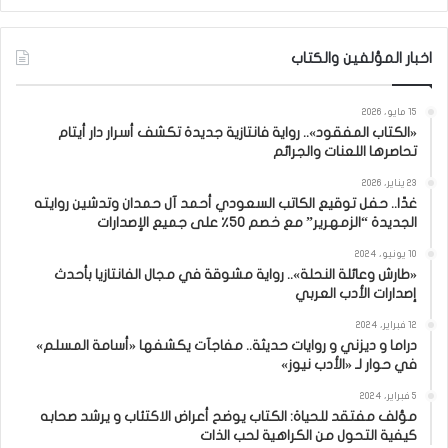
اخبار المؤلفين والكتاب
15 مايو، 2026
«الكتاب المفقود».. رواية فانتازية جديدة تكشف أسرار دار أيتام
تحاصرها اللعنات والجرائم
23 يناير، 2026
غدًا.. حفل توقيع الكاتب السعودي أحمد آل حمدان وتدشين روايته
الجديدة “الزمهرير” مع خصم 50٪ على جميع الإصدارات
10 يونيو، 2024
«طارش وعائلة النحلة».. رواية مشوقة في مجال الفانتازيا بأحدث
إصدارات الأدب العربي
12 فبراير، 2024
دراما و ديزني و روايات حديثة.. مفاجآت يكشفها «أسامة المسلم»
في حوار لـ «الأدب نيوز»
5 فبراير، 2024
مؤلف مفتقد للحياة: الكتاب يوضح أعراض الاكتئاب و يرشد صحابه
كيفية التحول من الكراهية لحب الذات