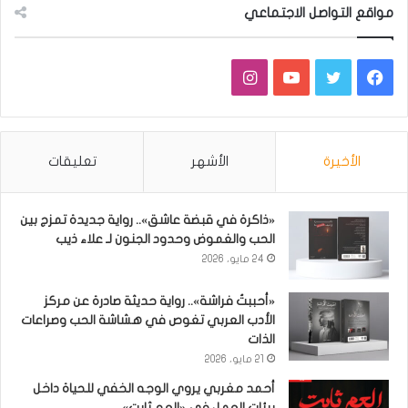
مواقع التواصل الاجتماعي
فيسبوك
تويتر
يوتيوب
انستقرام
الأخيرة
الأشهر
تعليقات
«ذاكرة في قبضة عاشق».. رواية جديدة تمزج بين
الحب والغموض وحدود الجنون لـ علاء ذيب
24 مايو، 2026
«أحببتُ فراشة».. رواية حديثة صادرة عن مركز
الأدب العربي تغوص في هشاشة الحب وصراعات
الذات
21 مايو، 2026
أحمد مغربي يروي الوجه الخفي للحياة داخل
بيئات العمل في «العم ثابت»