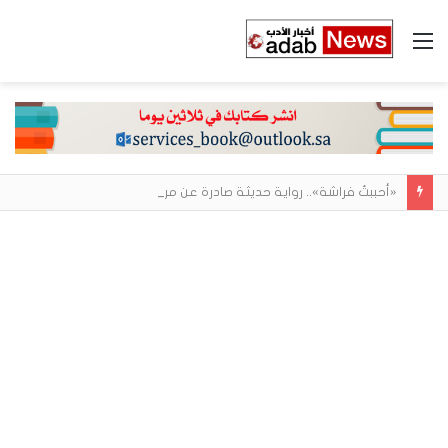
القائمة
«أحببتُ فراشة».. رواية حديثة صادرة عن مركز الأدب العربي تغوص في هشاشة الحب وصراعات الذات