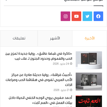
فيسبوك
تويتر
يوتيوب
انستقرام
الأخيرة
الأشهر
تعليقات
«ذاكرة في قبضة عاشق».. رواية جديدة تمزج بين
الحب والغموض وحدود الجنون لـ علاء ذيب
24 مايو، 2026
«أحببتُ فراشة».. رواية حديثة صادرة عن مركز
الأدب العربي تغوص في هشاشة الحب وصراعات
الذات
21 مايو، 2026
أحمد مغربي يروي الوجه الخفي للحياة داخل
بيئات العمل في «العم ثابت»