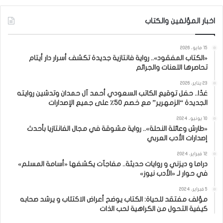
اخبار المؤلفين والكتاب
15 مايو، 2026
«الكتاب المفقود».. رواية فانتازية جديدة تكشف أسرار دار أيتام
تحاصرها اللعنات والجرائم
23 يناير، 2026
غدًا.. حفل توقيع الكاتب السعودي أحمد آل حمدان وتدشين روايته
الجديدة “الزمهرير” مع خصم 50٪ على جميع الإصدارات
10 يونيو، 2024
«طارش وعائلة النحلة».. رواية مشوقة في مجال الفانتازيا بأحدث
إصدارات الأدب العربي
12 فبراير، 2024
دراما و ديزني و روايات حديثة.. مفاجآت يكشفها «أسامة المسلم»
في حوار لـ «الأدب نيوز»
5 فبراير، 2024
مؤلف مفتقد للحياة: الكتاب يوضح أعراض الاكتئاب و يرشد صحابه
كيفية التحول من الكراهية لحب الذات