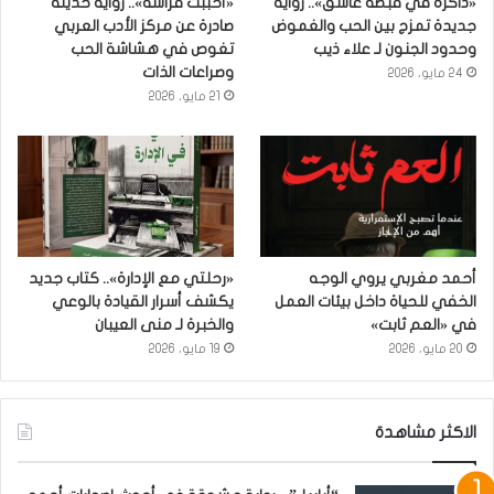
«ذاكرة في قبضة عاشق».. رواية
«أحببتُ فراشة».. رواية حديثة
جديدة تمزج بين الحب والغموض
صادرة عن مركز الأدب العربي
وحدود الجنون لـ علاء ذيب
تغوص في هشاشة الحب
وصراعات الذات
24 مايو، 2026
21 مايو، 2026
أحمد مغربي يروي الوجه
«رحلتي مع الإدارة».. كتاب جديد
الخفي للحياة داخل بيئات العمل
يكشف أسرار القيادة بالوعي
في «العم ثابت»
والخبرة لـ منى العيبان
20 مايو، 2026
19 مايو، 2026
الاكثر مشاهدة