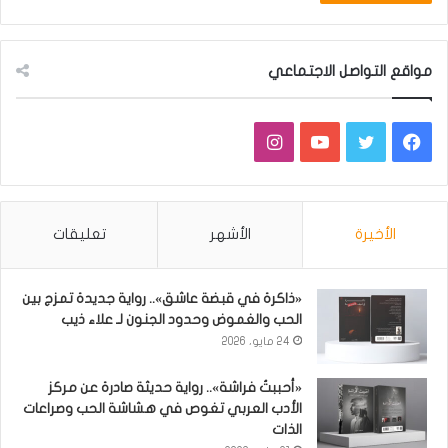
مواقع التواصل الاجتماعي
فيسبوك
تويتر
يوتيوب
انستقرام
الأخيرة
الأشهر
تعليقات
«ذاكرة في قبضة عاشق».. رواية جديدة تمزج بين
الحب والغموض وحدود الجنون لـ علاء ذيب
24 مايو، 2026
«أحببتُ فراشة».. رواية حديثة صادرة عن مركز
الأدب العربي تغوص في هشاشة الحب وصراعات
الذات