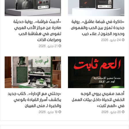
«ذاكرة في قبضة عاشق».. رواية
«أحببتُ فراشة».. رواية حديثة
جديدة تمزج بين الحب والغموض
صادرة عن مركز الأدب العربي
وحدود الجنون لـ علاء ذيب
تغوص في هشاشة الحب
وصراعات الذات
24 مايو، 2026
21 مايو، 2026
أحمد مغربي يروي الوجه
«رحلتي مع الإدارة».. كتاب جديد
الخفي للحياة داخل بيئات العمل
يكشف أسرار القيادة بالوعي
في «العم ثابت»
والخبرة لـ منى العيبان
20 مايو، 2026
19 مايو، 2026