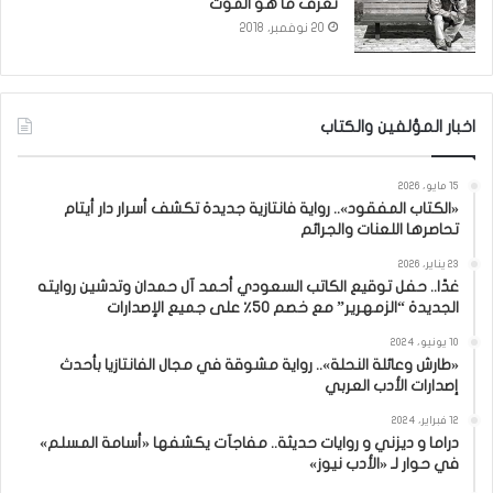
نعرف ما هو الموت
20 نوفمبر، 2018
اخبار المؤلفين والكتاب
15 مايو، 2026
«الكتاب المفقود».. رواية فانتازية جديدة تكشف أسرار دار أيتام
تحاصرها اللعنات والجرائم
23 يناير، 2026
غدًا.. حفل توقيع الكاتب السعودي أحمد آل حمدان وتدشين روايته
الجديدة “الزمهرير” مع خصم 50٪ على جميع الإصدارات
10 يونيو، 2024
«طارش وعائلة النحلة».. رواية مشوقة في مجال الفانتازيا بأحدث
إصدارات الأدب العربي
12 فبراير، 2024
دراما و ديزني و روايات حديثة.. مفاجآت يكشفها «أسامة المسلم»
في حوار لـ «الأدب نيوز»