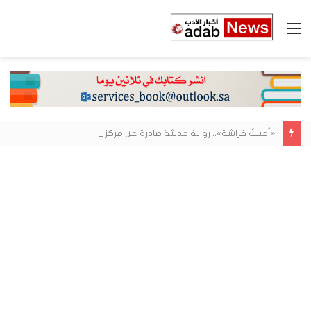
القائمة
«أحببتُ فراشة».. رواية حديثة صادرة عن مركز الأدب العربي تغوص في هشاشة الحب وصراعات الذات