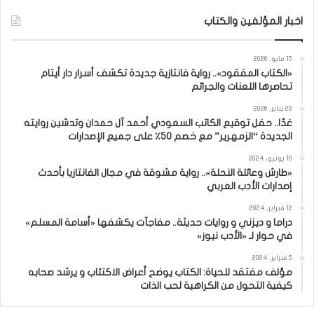
اخبار المؤلفين والكتاب
15 مايو، 2026
«الكتاب المفقود».. رواية فانتازية جديدة تكشف أسرار دار أيتام
تحاصرها اللعنات والجرائم
23 يناير، 2026
غدًا.. حفل توقيع الكاتب السعودي أحمد آل حمدان وتدشين روايته
الجديدة “الزمهرير” مع خصم 50٪ على جميع الإصدارات
10 يونيو، 2024
«طارش وعائلة النحلة».. رواية مشوقة في مجال الفانتازيا بأحدث
إصدارات الأدب العربي
12 فبراير، 2024
دراما و ديزني و روايات حديثة.. مفاجآت يكشفها «أسامة المسلم»
في حوار لـ «الأدب نيوز»
5 فبراير، 2024
مؤلف مفتقد للحياة: الكتاب يوضح أعراض الاكتئاب و يرشد صحابه
كيفية التحول من الكراهية لحب الذات