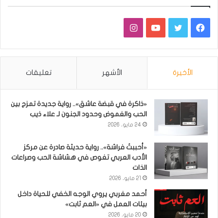
فيسبوك
تويتر
يوتيوب
انستقرام
الأخيرة
الأشهر
تعليقات
«ذاكرة في قبضة عاشق».. رواية جديدة تمزج بين
الحب والغموض وحدود الجنون لـ علاء ذيب
24 مايو، 2026
«أحببتُ فراشة».. رواية حديثة صادرة عن مركز
الأدب العربي تغوص في هشاشة الحب وصراعات
الذات
21 مايو، 2026
أحمد مغربي يروي الوجه الخفي للحياة داخل
بيئات العمل في «العم ثابت»
20 مايو، 2026