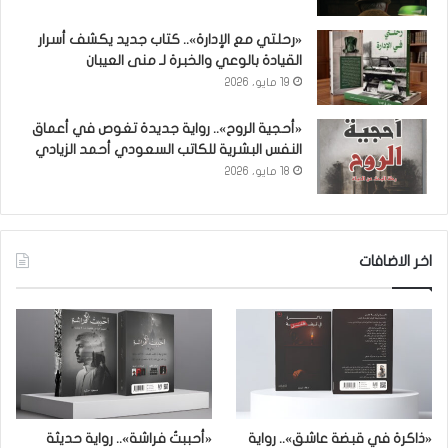
«رحلتي مع الإدارة».. كتاب جديد يكشف أسرار
القيادة بالوعي والخبرة لـ منى العيبان
19 مايو، 2026
«أحجية الروح».. رواية جديدة تغوص في أعماق
النفس البشرية للكاتب السعودي أحمد الزيادي
18 مايو، 2026
اخر الاضافات
«ذاكرة في قبضة عاشق».. رواية
«أحببتُ فراشة».. رواية حديثة