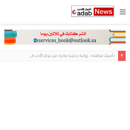
القائمة
«أحببتُ فراشة».. رواية حديثة صادرة عن مركز الأدب العربي تغوص في هشاشة الحب وصراعات الذات