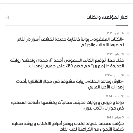
اخبار المؤلفين والكتاب
15 مايو، 2026
«الكتاب المفقود».. رواية فانتازية جديدة تكشف أسرار دار أيتام
تحاصرها اللعنات والجرائم
23 يناير، 2026
غدًا.. حفل توقيع الكاتب السعودي أحمد آل حمدان وتدشين روايته
الجديدة “الزمهرير” مع خصم 50٪ على جميع الإصدارات
10 يونيو، 2024
«طارش وعائلة النحلة».. رواية مشوقة في مجال الفانتازيا بأحدث
إصدارات الأدب العربي
12 فبراير، 2024
دراما و ديزني و روايات حديثة.. مفاجآت يكشفها «أسامة المسلم»
في حوار لـ «الأدب نيوز»
5 فبراير، 2024
مؤلف مفتقد للحياة: الكتاب يوضح أعراض الاكتئاب و يرشد صحابه
كيفية التحول من الكراهية لحب الذات