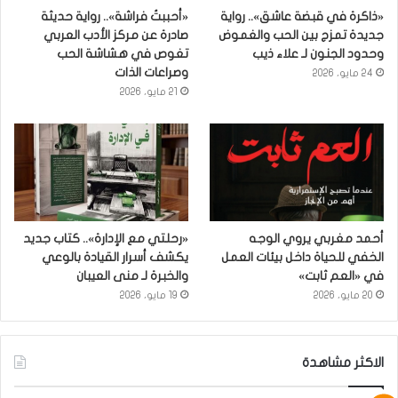
«ذاكرة في قبضة عاشق».. رواية
«أحببتُ فراشة».. رواية حديثة
جديدة تمزج بين الحب والغموض
صادرة عن مركز الأدب العربي
وحدود الجنون لـ علاء ذيب
تغوص في هشاشة الحب
وصراعات الذات
24 مايو، 2026
21 مايو، 2026
أحمد مغربي يروي الوجه
«رحلتي مع الإدارة».. كتاب جديد
الخفي للحياة داخل بيئات العمل
يكشف أسرار القيادة بالوعي
في «العم ثابت»
والخبرة لـ منى العيبان
20 مايو، 2026
19 مايو، 2026
الاكثر مشاهدة