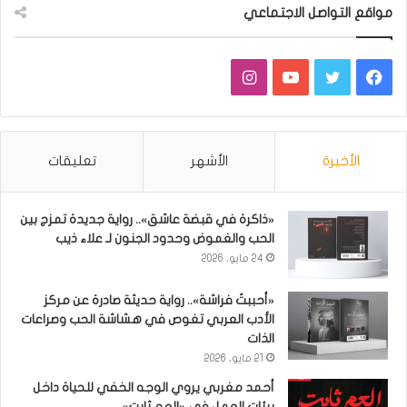
مواقع التواصل الاجتماعي
فيسبوك
تويتر
يوتيوب
انستقرام
الأخيرة
الأشهر
تعليقات
«ذاكرة في قبضة عاشق».. رواية جديدة تمزج بين
الحب والغموض وحدود الجنون لـ علاء ذيب
24 مايو، 2026
«أحببتُ فراشة».. رواية حديثة صادرة عن مركز
الأدب العربي تغوص في هشاشة الحب وصراعات
الذات
21 مايو، 2026
أحمد مغربي يروي الوجه الخفي للحياة داخل
بيئات العمل في «العم ثابت»