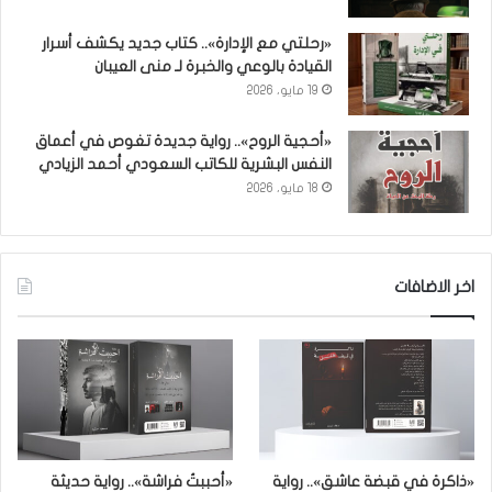
«رحلتي مع الإدارة».. كتاب جديد يكشف أسرار
القيادة بالوعي والخبرة لـ منى العيبان
19 مايو، 2026
«أحجية الروح».. رواية جديدة تغوص في أعماق
النفس البشرية للكاتب السعودي أحمد الزيادي
18 مايو، 2026
اخر الاضافات
«ذاكرة في قبضة عاشق».. رواية
«أحببتُ فراشة».. رواية حديثة