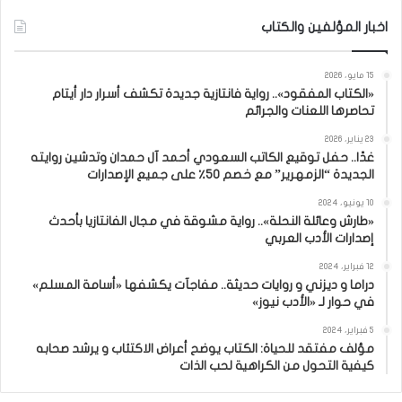
اخبار المؤلفين والكتاب
15 مايو، 2026
«الكتاب المفقود».. رواية فانتازية جديدة تكشف أسرار دار أيتام
تحاصرها اللعنات والجرائم
23 يناير، 2026
غدًا.. حفل توقيع الكاتب السعودي أحمد آل حمدان وتدشين روايته
الجديدة “الزمهرير” مع خصم 50٪ على جميع الإصدارات
10 يونيو، 2024
«طارش وعائلة النحلة».. رواية مشوقة في مجال الفانتازيا بأحدث
إصدارات الأدب العربي
12 فبراير، 2024
دراما و ديزني و روايات حديثة.. مفاجآت يكشفها «أسامة المسلم»
في حوار لـ «الأدب نيوز»
5 فبراير، 2024
مؤلف مفتقد للحياة: الكتاب يوضح أعراض الاكتئاب و يرشد صحابه
كيفية التحول من الكراهية لحب الذات