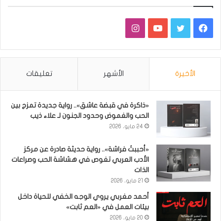
فيسبوك
تويتر
يوتيوب
انستقرام
الأخيرة
الأشهر
تعليقات
«ذاكرة في قبضة عاشق».. رواية جديدة تمزج بين
الحب والغموض وحدود الجنون لـ علاء ذيب
24 مايو، 2026
«أحببتُ فراشة».. رواية حديثة صادرة عن مركز
الأدب العربي تغوص في هشاشة الحب وصراعات
الذات
21 مايو، 2026
أحمد مغربي يروي الوجه الخفي للحياة داخل
بيئات العمل في «العم ثابت»
20 مايو، 2026