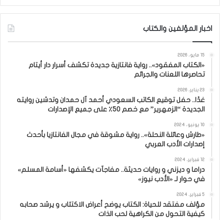
اخبار المؤلفين والكتاب
15 مايو، 2026
«الكتاب المفقود».. رواية فانتازية جديدة تكشف أسرار دار أيتام
تحاصرها اللعنات والجرائم
23 يناير، 2026
غدًا.. حفل توقيع الكاتب السعودي أحمد آل حمدان وتدشين روايته
الجديدة “الزمهرير” مع خصم 50٪ على جميع الإصدارات
10 يونيو، 2024
«طارش وعائلة النحلة».. رواية مشوقة في مجال الفانتازيا بأحدث
إصدارات الأدب العربي
12 فبراير، 2024
دراما و ديزني و روايات حديثة.. مفاجآت يكشفها «أسامة المسلم»
في حوار لـ «الأدب نيوز»
5 فبراير، 2024
مؤلف مفتقد للحياة: الكتاب يوضح أعراض الاكتئاب و يرشد صحابه
كيفية التحول من الكراهية لحب الذات