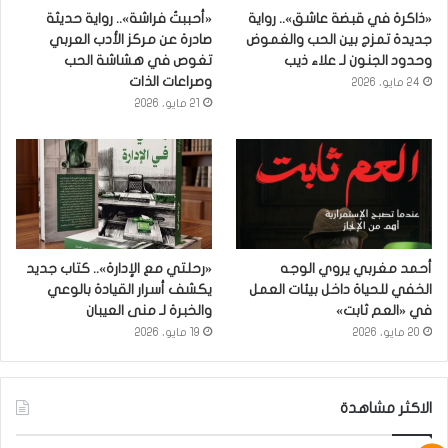
«ذاكرة في قبضة عاشق».. رواية
«أحببتُ فراشة».. رواية حديثة
جديدة تمزج بين الحب والغموض
صادرة عن مركز الأدب العربي
وحدود الجنون لـ علاء ذيب
تغوص في هشاشة الحب
وصراعات الذات
24 مايو، 2026
21 مايو، 2026
أحمد مغربي يروي الوجه
«رحلتي مع الإدارة».. كتاب جديد
الخفي للحياة داخل بيئات العمل
يكشف أسرار القيادة بالوعي
في «العم ثابت»
والخبرة لـ منى العيبان
20 مايو، 2026
19 مايو، 2026
الاكثر مشاهدة