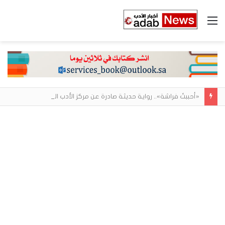
القائمة
«أحببتُ فراشة».. رواية حديثة صادرة عن مركز الأدب العربي تغوص في هشاشة الحب وصراعات الذات