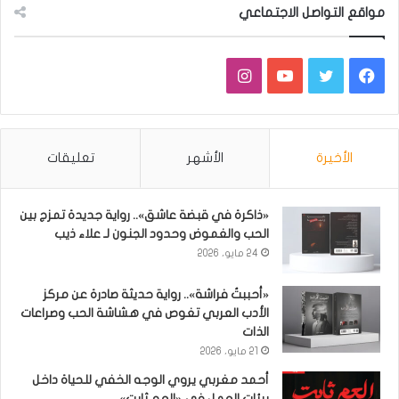
مواقع التواصل الاجتماعي
فيسبوك
تويتر
يوتيوب
انستقرام
الأخيرة
الأشهر
تعليقات
«ذاكرة في قبضة عاشق».. رواية جديدة تمزج بين
الحب والغموض وحدود الجنون لـ علاء ذيب
24 مايو، 2026
«أحببتُ فراشة».. رواية حديثة صادرة عن مركز
الأدب العربي تغوص في هشاشة الحب وصراعات
الذات
21 مايو، 2026
أحمد مغربي يروي الوجه الخفي للحياة داخل
بيئات العمل في «العم ثابت»