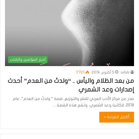
أخبار المؤلفين والكتاب
adab
5 أكتوبر، 2019
1٬721
من بعد الظلام واليأس .. “ولدتُ من العدم” أحدث
إصدارات وعد الشمري
صدر عن مركز الأدب العربي للنشر والتوزيع، قصة ” ولدتُ من العدم”، عام
2019، للكاتبة وعد الشمري. وتقع هذه القصة…
أكمل القراءة »